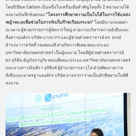
โดยมี Blue Carbon เป็นหนึ่งในเครื่องมือสำคัญโดยทั้ง 2 หน่วยงานได้
ลงนามบันทึกข้อตกลง
“โครงการศึกษาความเป็นไปได้ในการใช้แหล่ง
หญ้าทะเลเพื่อช่วยในการกักเก็บก๊าซเรือนกระจก”
โดยมีนางกลอยตา
ณ ถลาง ผู้ช่วยกรรมการผู้จัดการใหญ่ สายงานบริหารความยั่งยืนและ
สื่อสารองค์กร บริษัท บางจากฯ และผู้ช่วยศาสตราจารย์ ดร. ธรณ์
ธำรงนาวาสวัสดิ์ รองคณบดี ฝ่ายกิจการพิเศษ คณะประมง
มหาวิทยาลัยเกษตรศาสตร์ เป็นผู้ลงนาม โดยมีผู้ช่วยศาสตราจารย์
ดร.สุริยัน ธัญกิจจานุกิจ คณบดีคณะประมง มหาวิทยาลัยเกษตรศาสตร์
และนางสาวณินทิรา อภิสิงห์ ผู้อำนวยการอาวุโส ฝ่ายพัฒนาความ
ยั่งยืนและมาตรฐานองค์กร บริษัท บางจากฯ ร่วมเป็นสักขีพยานในพิธี
ลงนาม