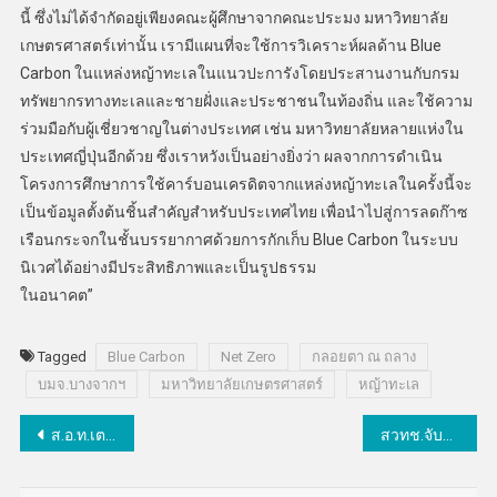
นี้ ซึ่งไม่ได้จำกัดอยู่เพียงคณะผู้ศึกษาจากคณะประมง มหาวิทยาลัย
เกษตรศาสตร์เท่านั้น เรามีแผนที่จะใช้การวิเคราะห์ผลด้าน Blue
Carbon ในแหล่งหญ้าทะเลในแนวปะการังโดยประสานงานกับกรม
ทรัพยากรทางทะเลและชายฝั่งและประชาชนในท้องถิ่น และใช้ความ
ร่วมมือกับผู้เชี่ยวชาญในต่างประเทศ เช่น มหาวิทยาลัยหลายแห่งใน
ประเทศญี่ปุ่นอีกด้วย ซึ่งเราหวังเป็นอย่างยิ่งว่า ผลจากการดำเนิน
โครงการศึกษาการใช้คาร์บอนเครดิตจากแหล่งหญ้าทะเลในครั้งนี้จะ
เป็นข้อมูลตั้งต้นชิ้นสำคัญสำหรับประเทศไทย เพื่อนำไปสู่การลดก๊าซ
เรือนกระจกในชั้นบรรยากาศด้วยการกักเก็บ Blue Carbon ในระบบ
นิเวศได้อย่างมีประสิทธิภาพและเป็นรูปธรรม
ในอนาคต”
Tagged
Blue Carbon
Net Zero
กลอยตา ณ ถลาง
บมจ.บางจากฯ
มหาวิทยาลัยเกษตรศาสตร์
หญ้าทะเล
แนะแนว
ส.อ.ท.เตรียมจัดงานใหญ่“FTI EXPO 2022” เรียกความเชื่อมั่นภาคเศรษฐกิจและภาคประชาชน
สวทช.จับมือพันธมิตรวิจัยและพัฒนาแพลตฟอร์มระบบประจุไฟฟ้าแบบสับเปลี่ยนสำหรับรถจักรยานยนต์ไฟฟ้า
เรื่อง