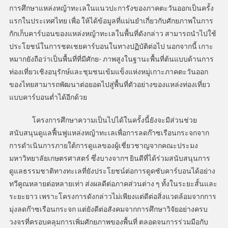
การศึกษาแหล่งหญ้าทะเลในแนวปะการังของภาคตะวันออกเป็นครั้ง
แรกในประเทศไทย เพื่อ ให้ได้ข้อมูลที่แม่นยำเกี่ยวกับศักยภาพในการ
กักเก็บคาร์บอนของแหล่งหญ้าทะเลในพื้นที่ดังกล่าว สามารถนำไปใช้
ประโยชน์ในการชดเชยคาร์บอนในทางปฏิบัติต่อไป นอกจากนี้ เกาะ
หมากยังถือว่าเป็นพื้นที่ที่มีศักย- ภาพสูงในฐานะพื้นที่ต้นแบบด้านการ
ท่องเที่ยวเชิงอนุรักษ์และชุมชนเข้มแข็งแห่งหมู่เกาะภาคตะวันออก
ของไทยสามารถพัฒนาต่อยอดไปสู่พื้นที่ตัวอย่างของแหล่งท่องเที่ยว
แบบคาร์บอนต่ำได้อีกด้วย
โครงการศึกษาความเป็นไปได้ในครั้งนี้ยังจะมีส่วนช่วย
สนับสนุนดูแลฟื้นฟูแหล่งหญ้าทะเลเพื่อการลดก๊าซเรือนกระจกจาก
การดำเนินการภายใต้การดูแลของผู้เชี่ยวชาญจากคณะประมง
มหาวิทยาลัยเกษตรศาสตร์ ซึ่งบางจากฯ ยินดีที่ได้ร่วมสนับสนุนการ
ดูแลธรรมชาติทางทะเลที่ยังประโยชน์ต่อการดูดซับคาร์บอนได้อย่าง
ทวีคูณหลายต่อหลายเท่า ส่งผลดีต่อภาคส่วนต่าง ๆ ทั้งในระยะสั้นและ
ระยะยาว เพราะโครงการดังกล่าวไม่เพียงแต่ดีต่อสิ่งแวดล้อมจากการ
มุ่งลดก๊าซเรือนกระจก แต่ยังดีต่อสังคมจากการศึกษาวิจัยอย่างครบ
วงจรที่ครอบคลุมการเพิ่มศักยภาพของพื้นที่ ตลอดจนการร่วมมือกับ