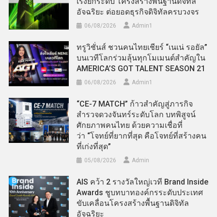
เร่งยกระดับ โครงสร้างพื้นฐานดิจิทัล
อัจฉริยะ ต่อยอดธุรกิจดิจิทัลครบวงจร
06/08/2026
Admin​1
ทรูวิชั่นส์ ชวนคนไทยเชียร์ “เนเน่ รอยัล”
บนเวทีโลกร่วมลุ้นทุกโมเมนต์สำคัญใน
AMERICA’S GOT TALENT SEASON 21
06/08/2026
Admin​1
“CE-7 MATCH” ก้าวสำคัญสู่ภารกิจ
สำรวจดวงจันทร์ระดับโลก บทพิสูจน์
ศักยภาพคนไทย ด้วยความเชื่อที่
ว่า “โจทย์ที่ยากที่สุด คือโจทย์ที่สร้างคน
ที่เก่งที่สุด”
05/08/2026
Admin
AIS คว้า 2 รางวัลใหญ่เวที Brand Inside
Awards ชูบทบาทองค์กรระดับประเทศ
ขับเคลื่อนโครงสร้างพื้นฐานดิจิทัล
อัจฉริยะ