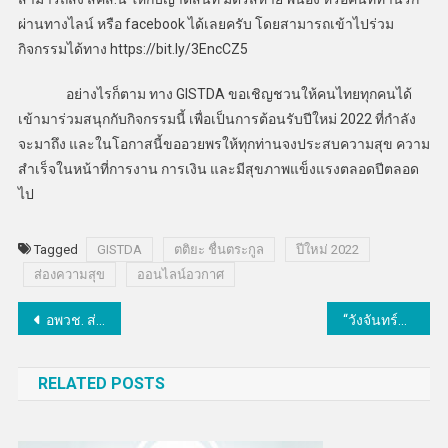
ผ่านทางไลน์ หรือ facebook ได้เลยครับ โดยสามารถเข้าไปร่วม
กิจกรรมได้ทาง https://bit.ly/3EncCZ5
อย่างไรก็ตาม ทาง GISTDA ขอเชิญชวนให้คนไทยทุกคนได้
เข้ามาร่วมสนุกกับกิจกรรมนี้ เพื่อเป็นการต้อนรับปีใหม่ 2022 ที่กำลัง
จะมาถึง และในโอกาสนี้ขออวยพรให้ทุกท่านจงประสบความสุข ความ
สำเร็จในหน้าที่การงาน การเงิน และมีสุขภาพแข็งแรงตลอดปีตลอด
ไป
Tagged
GISTDA
ตติยะ ชื่นตระกูล
ปีใหม่ 2022
ส่องความสุข
ออนไลน์อวกาศ
แนะแนว
อพวช. ส่งต่อความสุขต้อนรับปี 65มอบของขวัญปีใหม่ให้ประชาชนเข้าชมพิพิธภัณฑ์ทุกแห่ง ฟรี!
“วังจันทร์วัลเลย์” เมืองนวัตกรรมแห่งอนาคต ได้การรับรองเป็น Smart City เมืองอัจฉริยะของประเทศไทย
เรื่อง
RELATED POSTS