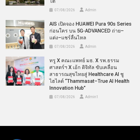
โต
07/08/2026
Admin
AIS เปิดจอง HUAWEI Pura 90s Series
ก่อนใคร บน 5G-ADVANCED ถ่าย–
แต่ง–แชร์ลื่นไหล
07/08/2026
Admin
ทรู X คณะแพทย์ มธ. X รพ.ธรรม
ศาสตร์ฯ X เอ้ก ดิจิทัล ขับเคลื่อน
สาธารณสุขไทยสู่ Healthcare AI ชู
ไฮไลต์ “Thammasat–True AI Health
Innovation Hub”
07/08/2026
Admin​1