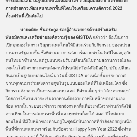
การ์ดออนไลน์ ในรูปแบบที่ไม่เหมือนใคร ด้วยมุมมองจากอวกาศด้วย
ภาพถ่ายดาวเทียม สแกนหาพื้นที่โดนใจเตรียมเคานต์ดาวน์ 2022
ตั้งแต่วันนี้เป็นต้นไป
นายตติยะ ชื่นตระกูล รองผู้อำนวยการด้านสร้างเสริม
พันธมิตรและเครือข่ายองค์ความรู้ของ GISTDA
กล่าวว่า ถือเป็นการ
เปิดมุมมองในการเชิญชวนคนไทยให้มีส่วนร่วมกับกิจกรรมของหน่วย
งานภาครัฐมากขึ้น ซึ่งที่ผ่านมา การส่งการ์ดอวยพรในวันปีใหม่อยู่คู่กับ
คนไทยมาช้านาน แต่รูปแบบจะปรับเปลี่ยนกันไปตามสถานการณ์และ
เทคโนโลยี จากกระดาษส่งผ่านไปรษณีย์หรือส่งถึงมือผู้รับ ปรับเปลี่ยน
กันมาเป็นรูปแบบออนไลน์ มาวันนี้ GISTDA มาเหนือชั้นบรรยากาศ
ชวนทุกคนมาร่วมส่งความสุขในรูปแบบออนไลน์ที่ไม่เหมือนใคร ซึ่ง
กิจกรรมดังกล่าวเป็นการออกแบบ สคส. ที่อ่านเต็มๆ ว่า “ส่องความสุข”
โดยการใช้งานเราจะเริ่มจากท่านต้องถ่ายภาพใบหน้าของท่านเอง
ก่อน จากนั้น ระบบจะทำการ random หาพื้นที่ประหนึ่งว่าท่านกำลังใช้
ดาวเทียมในการสแกนหาพื้นที่ และทุกท่านก็จะได้ สคส. ปีใหม่แบบ
ออนไลน์ ที่มีใบหน้าของท่านอยู่ในชุดนักบินอวกาศที่กำลังลอยอยู่เหนือ
พื้นที่ที่ท่านสแกนหา พร้อมกับข้อความ Happy New Year 2022 ซึ่งท่าน
สามารถส่ง สคส.นี้ ให้กับญาติสนิท มิตรสหาย พี่น้อง หรือคนที่ท่านรัก