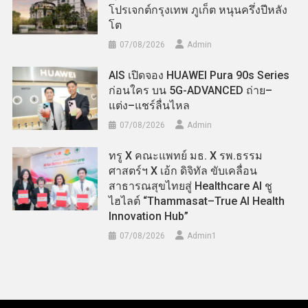
โปรเจกต์กรุงเทพ ภูเก็ต หนุนครึ่งปีหลัง
โต
07/08/2026
Admin
AIS เปิดจอง HUAWEI Pura 90s Series
ก่อนใคร บน 5G-ADVANCED ถ่าย–
แต่ง–แชร์ลื่นไหล
07/08/2026
Admin
ทรู X คณะแพทย์ มธ. X รพ.ธรรม
ศาสตร์ฯ X เอ้ก ดิจิทัล ขับเคลื่อน
สาธารณสุขไทยสู่ Healthcare AI ชู
ไฮไลต์ “Thammasat–True AI Health
Innovation Hub”
07/08/2026
Admin​1