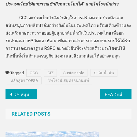
ประเทศไทยให้สามารถเข้าถึงตลาดโลกได้” นายไพโรจน์กล่าว
GGC จะร่วมเป็นกำลังสำคัญในการสร้างความร่วมมือและ
สนับสนุนการผลิตปาล์มอย่างยั่งยืนในประเทศไทย พร้อมเคียงข้างและ
ส่งเสริมเกษตรกรรายย่อยผู้ปลูกปาล์มน้ำมันในประเทศไทย เพื่อยก
ระดับคุณภาพชีวิตและพัฒนาขีดความสามารถของเกษตรกรให้ได้รับ
การรับรองมาตรฐาน RSPO อย่างยั่งยืนที่จะช่วยสร้างประโยชน์ให้
เกิดขึ้นทั้งในด้านเศรษฐกิจ สังคม และสิ่งแวดล้อมได้อย่างสมดุล
Tagged
GGC
GIZ
Sustainable
ปาล์มน้ำมัน
หลักสูตร TOPSA
ไพโรจน์ สมุทรธนานนท์
แนะแนว
วช.หนุนนักวิจัยมทร.พระนครถ่ายทอดเทคโนโลยีการพัฒนาสิ่งทอ-ฝ้ายทอมือรองรับความต้องการของตลาดโลก
PEA จับมือ GPSC เพื่อพัฒนาโครงการเกี่ยวกับเทคโนโลยีด้านระบบกักเก็บพลังงานด้วยแบตเตอรี่
เรื่อง
RELATED POSTS