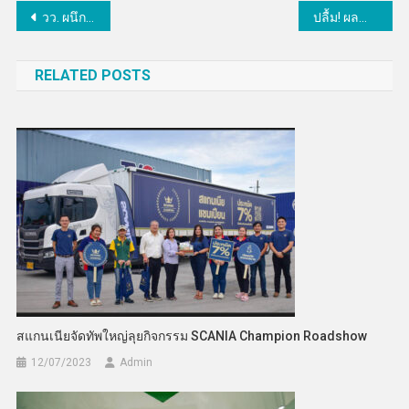
แนะแนว
วว. ผนึกกำลังพันธมิตร 4 หน่วยงาน สร้างความร่วมมือด้านการวิจัยพัฒนา ทดสอบชิ้นส่วนอากาศยาน มุ่งพัฒนาขีดความสามารถอุตสาหกรรมการบินของไทย
ปลื้ม! ผลสำรวจงบวิจัยไทยปี 63 พุ่ง 1.33 % ของGDPเดินหน้าเป้าหมาย 2 %ในปี 2570ขึ้นอันดับ1ในอาเซียน
เรื่อง
RELATED POSTS
สแกนเนียจัดทัพใหญ่ลุยกิจกรรม SCANIA Champion Roadshow
12/07/2023
Admin