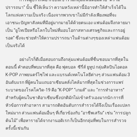
ปรารถนา” นั้น ชี้ให้เห็นว่า ความหวังเหล่านี้มิอาจทำให้สำเร็จได้ใน
โลกแห่งความเป็นจริง เนื่องจากพวกเขาไม่มีกำลังเพียงพอที่จะ
เอาชนะปัญหาสังคมที่มีอยู่มากมายได้ด้วยตนเอง แฟนด้อมจึงกลายมา
เป็น “ยูโทเปียหรือโลกใบใหม่ที่มอบโอกาสทางเศรษฐกิจและการอยู่
รอด” ซึ่งจะช่วยทำให้ความปรารถนาในด้านต่างๆของเหล่าแฟนด้อม
เป็นจริงได้
อย่างไรก็ดีเมื่อสอบถามถึงกลุ่มแฟนด้อมที่ชื่นชอบมากที่สุดใน
ตอนนี้ คำตอบที่พบมากที่สุด คือ ฟุตบอล ซีรี่ส์ ยูทูป กลุ่มศิลปินไอดอล
K-POP ภาพยนตร์ไซไฟ และแบรนด์เทคโนโลยีต่างๆ ส่วนแฟนด้อม 3
อันดับแรก ที่ผู้คนในแถบอาเซียนคลั่งไคล้มากที่สุดในช่วงการแพร่
ระบาดของโรคโควิด-19 คือ “K-POP” “เกมส์” และ “การทำอาหาร”
สำหรับผู้คนในชาติอาเซียนซึ่งปกติมักไม่เข้าครัวเองมากนัก การที่
หัวข้อการทำอาหาร สามารถติดอันดับการสำรวจได้จึงเป็นเรื่องแปลก
ใหม่มาก ส่วนแฟนด้อมอื่นๆ ที่เกี่ยวข้องกับ “อาชีพเสริม” เช่น “การปลูก
ต้นไม้” เพื่อหารายได้จากงานอดิเรก ก็เป็นอีกกลุ่มที่พบในการสำรวจ
ครั้งนี้เช่นกัน