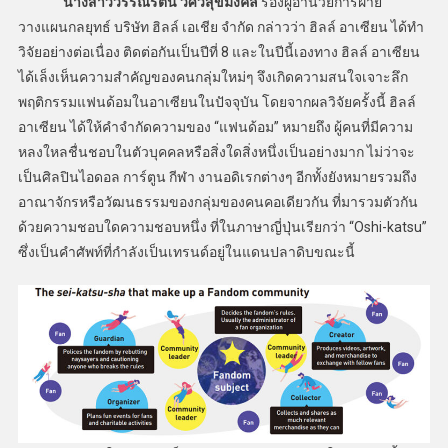
นางสาววรรณรัตน์ วิศวสุขมงคล
รองผู้อำนวยการฝ่าย
วางแผนกลยุทธ์ บริษัท ฮิลล์ เอเชีย จำกัด กล่าวว่า ฮิลล์ อาเซียน ได้ทำ
วิจัยอย่างต่อเนื่อง ติดต่อกันเป็นปีที่ 8 และในปีนี้เองทาง ฮิลล์ อาเซียน
ได้เล็งเห็นความสำคัญของคนกลุ่มใหม่ๆ จึงเกิดความสนใจเจาะลึก
พฤติกรรมแฟนด้อมในอาเซียนในปัจจุบัน โดยจากผลวิจัยครั้งนี้ ฮิลล์
อาเซียน ได้ให้คำจำกัดความของ “แฟนด้อม” หมายถึง ผู้คนที่มีความ
หลงใหลชื่นชอบในตัวบุคคลหรือสิ่งใดสิ่งหนึ่งเป็นอย่างมาก ไม่ว่าจะ
เป็นศิลปินไอดอล การ์ตูน กีฬา งานอดิเรกต่างๆ อีกทั้งยังหมายรวมถึง
อาณาจักรหรือวัฒนธรรมของกลุ่มของคนคอเดียวกัน ที่มารวมตัวกัน
ด้วยความชอบใดความชอบหนึ่ง ที่ในภาษาญี่ปุ่นเรียกว่า “Oshi-katsu”
ซึ่งเป็นคำศัพท์ที่กำลังเป็นเทรนด์อยู่ในแดนปลาดิบขณะนี้