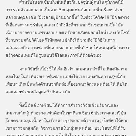
สำหรับในอาเซียนก็เช่นเดียวกัน ปัจจุบันผู้คนในภูมิภาคนี้มี
การรวมตัวและกลายเป็นสมาชิกกลุ่มแฟนด้อมมากขึ้นเรื่อยๆ ด้วย
หลายเหตุผล เช่น “มีเวลาอยู่บ้านมากขึ้น” ในช่วงโควิด-19 “มีช่องทาง
ที่เอื้อต่อการแชร์ข้อมูลและเข้าถึงสิ่งที่พวกเขาชื่นชอบมากขึ้น” อัน
เนื่องมาจากความแพร่หลายของเครือข่ายสังคมออนไลน์ และเว็บไซต์
ที่รวบรวมคลิปวิดีโอฟรีให้ทุกคนเข้าถึงได้ รวมถึง “มีวิธีในการ
แสดงออกถึงความชอบที่หลากหลายมากขึ้น” ช่วยให้คนกลุ่มนี้สามารถ
สร้างคอนเทนต์ในรูปแบบวิดีโอและภาพได้ด้วยตัวเอง
งานวิจัยชิ้นนี้ยังชี้ให้เห็นอีกว่า กลุ่มคนเหล่านี้ไม่เพียงมีความ
หลงใหลในสิ่งที่พวกเขาชื่นชอบ แต่ยังใช้เวลาแบ่งปันความสุขนี้กับ
เพื่อนๆ เกิดเป็นพลังด้านบวกที่หล่อเลี้ยงอาณาจักรแฟนด้อมให้เติบโต
และคอยช่วยเหลือดูแลซึ่งกันและกัน
ทั้งนี้ ฮิลล์ อาเซียน ได้ทำการสำรวจวิจัยเชิงปริมาณและ
สัมภาษณ์กลุ่มตัวอย่างแฟนด้อมในชาติอาเซียน 6 ประเทศและญี่ปุ่น
โดยครอบคลุมเนื้อหาในเรื่องต่างๆ ประกอบด้วย แรงจูงใจที่ทำให้พวก
เขามารวมกลุ่มกัน, กิจกรรมภายในกลุ่มแฟนด้อม, ประโยชน์ที่ได้รับ
จากการเข้าร่วมแฟนด้อม รวมไปถึงโครงสร้างและคุณค่าของชุมชน