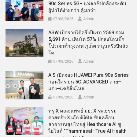
90s Series 5G+ แฟลกชิปกล้องระดับ
ผู้นำได้ง่ายกว่า คุ้มกว่า
07/08/2026
Admin
ASW เปิดรายได้ครึ่งปีแรก 2569 รวม
5,691 ล้าน เติบโต 57% ปักธงโอนบิ๊ก
โปรเจกต์กรุงเทพ ภูเก็ต หนุนครึ่งปีหลัง
โต
07/08/2026
Admin
AIS เปิดจอง HUAWEI Pura 90s Series
ก่อนใคร บน 5G-ADVANCED ถ่าย–
แต่ง–แชร์ลื่นไหล
07/08/2026
Admin
ทรู X คณะแพทย์ มธ. X รพ.ธรรม
ศาสตร์ฯ X เอ้ก ดิจิทัล ขับเคลื่อน
สาธารณสุขไทยสู่ Healthcare AI ชู
ไฮไลต์ “Thammasat–True AI Health