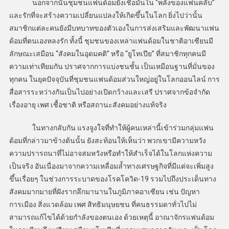
นอกจากนั้นชุมชนแฟนด้อมยังเชื่อมั่นใน “พลังของแฟนคลับ”
และรักที่จะสร้างความเปลี่ยนแปลงให้เกิดขึ้นในโลก ยิ่งไปว่านั้น
สมาชิกแต่ละคนยังมีบทบาทของตัวเองในการส่งเสริมและพัฒนาแฟน
ด้อมที่ตนเองหลงรัก ทั้งนี้ ชุมชนของเหล่าแฟนด้อมในชาติอาเซียนมี
ลักษณะเสมือน “สังคมในอุดมคติ” หรือ “ยูโทเปีย” ที่สมาชิกทุกคนมี
ความเท่าเทียมกัน ปราศจากการแบ่งชนชั้น เป็นเหมือนฐานที่มั่นของ
ทุกคน ในยุคปัจจุบันที่ชุมชนแฟนด้อมส่วนใหญ่อยู่ในโลกออนไลน์ การ
สื่อสารระหว่างกันเป็นไปอย่างเปิดกว้างและเสรี ปราศจากข้อจำกัด
เรื่องอายุ เพศ เชื้อชาติ หรือสถานะสังคมอย่างแท้จริง
ในทางกลับกัน แรงจูงใจที่ทำให้ผู้คนเหล่านี้เข้าร่วมกลุ่มแฟน
ด้อมที่กล่าวมาข้างต้นนั้น ยังสะท้อนให้เห็นว่า พวกเขามีความหวัง
ความปรารถนาที่ไม่อาจสมหวังหรือทำให้สำเร็จได้ในโลกแห่งความ
เป็นจริง อันเนื่องมาจากความเหลื่อมล้ำทางเศรษฐกิจที่มีแต่จะเพิ่มสูง
ขึ้นเรื่อยๆ ในช่วงการระบาดของโรคโควิด-19 รวมไปถึงประเด็นทาง
สังคมมากมายที่ฝังรากลึกมานานในภูมิภาคอาเซียน เช่น ปัญหา
การเมือง สิ่งแวดล้อม เพศ สิทธิมนุษยชน ที่คนธรรมดาทั่วไปไม่
สามารถแก้ไขได้ด้วยกำลังของตนเอง ด้วยเหตุนี้ อาณาจักรแฟนด้อม