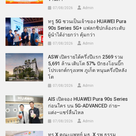
07/08/2026
Admin
ทรู 5G ชวนเป็นเจ้าของ HUAWEI Pura
90s Series 5G+ แฟลกชิปกล้องระดับ
ผู้นำได้ง่ายกว่า คุ้มกว่า
07/08/2026
Admin
ASW เปิดรายได้ครึ่งปีแรก 2569 รวม
5,691 ล้าน เติบโต 57% ปักธงโอนบิ๊ก
โปรเจกต์กรุงเทพ ภูเก็ต หนุนครึ่งปีหลัง
โต
07/08/2026
Admin
AIS เปิดจอง HUAWEI Pura 90s Series
ก่อนใคร บน 5G-ADVANCED ถ่าย–
แต่ง–แชร์ลื่นไหล
07/08/2026
Admin
ทรู X คณะแพทย์ มธ. X รพ.ธรรม