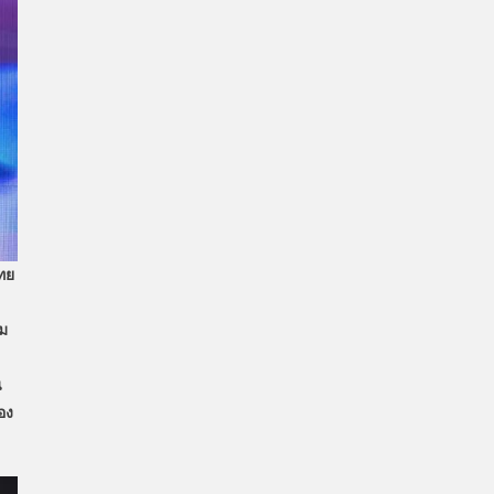
ไทย
าม
น
อง