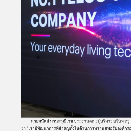
นายมนัสส์ มานะวุฒิเวช
ประธานคณะผู้บริหาร บริษัท ทรู
ว่า
“เรามีพัฒนาการที่สำคัญทั้งในด้านการทรานสฟอร์มองค์กรอย่