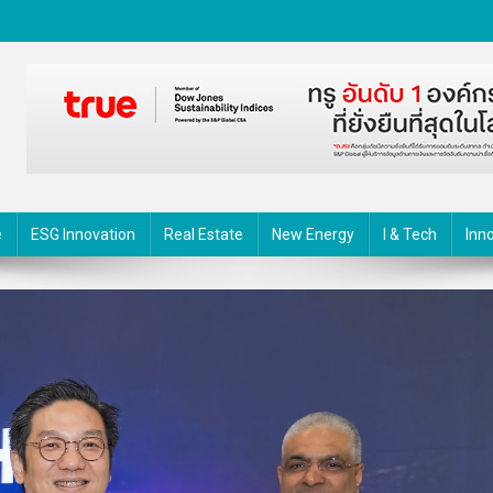
ตกรรม
e
ESG Innovation
Real Estate
New Energy
I & Tech
Inn