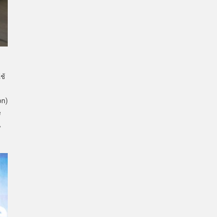
ช้
on)
e
น