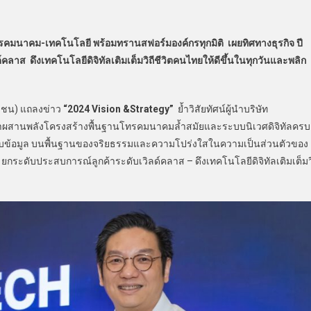
ทโทรคมนาคม-เทคโนโลยี พร้อมทรานสฟอร์มองค์กรทุกมิติ เผยทิศทางธุรกิจ ปี
คลาส ดึงเทคโนโลยีดิจิทัลเติมเต็มวิถีชีวิตคนไทยให้ดีขึ้นในทุกวันและพลิก
หาชน) แถลงข่าว
“2024 Vision &Strategy”
ย้ำวิสัยทัศน์ผู้นำบริษัท
้าผสานพลังโครงสร้างพื้นฐานโทรคมนาคมล้ำสมัยและระบบนิเวศดิจิทัลครบ
ับข้อมูล บนพื้นฐานของจริยธรรมและความโปร่งใสในความเป็นส่วนตัวของ
คือ ยกระดับประสบการณ์ลูกค้าระดับเวิลด์คลาส – ดึงเทคโนโลยีดิจิทัลเติมเต็มวิ