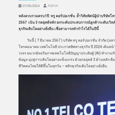
Admin
07/03/2024
หลังควบรวมครบ1ปี ทรู คอร์ปอเรชั่น ย้ำวิสัยทัศน์ผู้นำบริษั
2567 เน้น 3 กลยุทธ์หลัก ยกระดับประสบการณ์ลูกค้าระดับเวิลด์
ธุรกิจเติบโตอย่างยั่งยืน เชื่อสามารถทำกำไรได้ในปีนี้
วันนี้ ( 7 มีนาคม 2567 ) บริษัท ทรู คอร์ปอเรชั่น จำกัด (ม
โทรคมนาคม-เทคโนโลยี ประกาศทิศทางธุรกิจ ปี 2024 เดินหน
วงจร ผนวกอัจฉริยภาพเทคโนโลยีปัญญาประดิษฐ์ (AI) ทำงานก
ข้อมูล มุ่งสู่การเติบโตอย่างแข็งแกร่ง ด้วยกลยุทธ์ 3 ด้านหลัก 
ชีวิตคนไทยให้ดีขึ้นในทุกวัน – พลิกธุรกิจเติบโตอย่างยั่งยืน