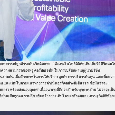
บประสบการณ์ลูกค้าระดับเวิลด์คลาส – ดึงเทคโนโลยีดิจิทัลเติมเต็มวิถีชีวิตคน
บขีดความสามารถของทรู คอร์ปอเรชั่น ในการเปลี่ยนผ่านสู่ผู้นำบริษัท
มกัน เพิ่มศักยภาพในการให้บริการลูกค้า การบริหารต้นทุน และเพิ่มคว
ละเป็นไปตามแนวทางการดำเนินธุรกิจอย่างยั่งยืน เราเชื่อมั่นว่าจะ
แกร่ง พร้อมส่งมอบคุณค่าเพื่ออนาคตที่ดีกว่าสำหรับทุกภาคส่วน ไม่ว่าจะเป็
มีส่วนได้ส่วนเสียทุกคน รวมถึงเสริมสร้างการเติบโตของสังคมและเศรษฐกิจดิจิทัลข