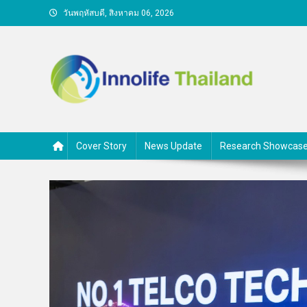
Skip
วันพฤหัสบดี, สิงหาคม 06, 2026
to
content
คนกับความคิด ชีวิตกับนวั
Cover Story
News Update
Research Showcas