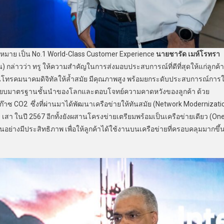
าย เป็น No.1 World-Class Customer Experience
นายชารัด เมห์โรทรา
) กล่าวว่า ทรู ให้ความสำคัญในการส่งมอบประสบการณ์ที่ดีที่สุดให้แก่ลูกค้า
านโทรคมนาคมดิจิทัลให้ล้ำสมัย มีคุณภาพสูง พร้อมยกระดับประสบการณ์การใ
ห้เทียบมาตรฐานชั้นนำของโลกและตอบโจทย์ความคาดหวังของลูกค้า ด้วย
ก๊าซ CO2 ซึ่งที่ผ่านมาได้พัฒนาเครือข่ายให้ทันสมัย (Network Modernizati
 เสา ในปี 2567 อีกทั้งยังผสานโครงข่ายเตรียมพร้อมเป็นเครือข่ายเดียว (On
อย่างมีประสิทธิภาพ เพื่อให้ลูกค้าได้ใช้งานบนเครือข่ายที่ครอบคลุมมากขึ้