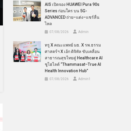
AIS เปิดจอง HUAWEI Pura 90s
Series ก่อนใคร บน 5G-
ADVANCED ถ่าย–แต่ง–แชร์ลื่น
ไหล
07/08/2026
Admin
ทรู X คณะแพทย์ มธ. X รพ.ธรรม
ศาสตร์ฯ X เอ้ก ดิจิทัล ขับเคลื่อน
สาธารณสุขไทยสู่ Healthcare AI
ชูไฮไลต์ “Thammasat–True AI
Health Innovation Hub”
07/08/2026
Admin​1