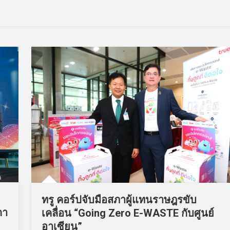
ทรู คอร์ปจับมือสภาผู้แทนราษฎรขับ
กา
เคลื่อน “Going Zero E-WASTE กับศูนย์
อาเซียน”