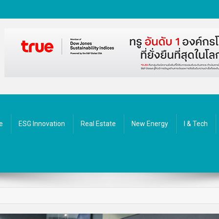
ัตกรรม
e
ESG Innovation
Real Estate
New Energy
I & Tech