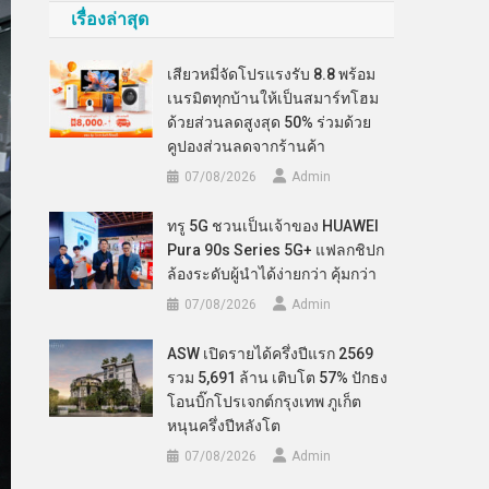
เรื่องล่าสุด
เสียวหมี่จัดโปรแรงรับ 8.8 พร้อม
เนรมิตทุกบ้านให้เป็นสมาร์ทโฮม
ด้วยส่วนลดสูงสุด 50% ร่วมด้วย
คูปองส่วนลดจากร้านค้า
07/08/2026
Admin
ทรู 5G ชวนเป็นเจ้าของ HUAWEI
Pura 90s Series 5G+ แฟลกชิปก
ล้องระดับผู้นำได้ง่ายกว่า คุ้มกว่า
07/08/2026
Admin
ASW เปิดรายได้ครึ่งปีแรก 2569
รวม 5,691 ล้าน เติบโต 57% ปักธง
โอนบิ๊กโปรเจกต์กรุงเทพ ภูเก็ต
หนุนครึ่งปีหลังโต
07/08/2026
Admin