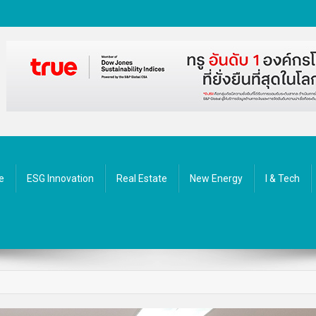
ัตกรรม
e
ESG Innovation
Real Estate
New Energy
I & Tech