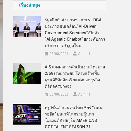
เรื่องล่าสุด
รัฐผนึกกำลัง สวทช.-ก.พ.ร.-DGA
ประกาศขับเคลื่อน“AI-Driven
Government Services”เปิดตัว
“AI Agentic Chatbot” ยกระดับการ
บริการภาครัฐยุคใหม่
06/08/2026
Admin​1
AIS แจงผลการดำเนินงานไตรมาส
2/69 เร่งยกระดับ โครงสร้างพื้น
ฐานดิจิทัลอัจฉริยะ ต่อยอดธุรกิจ
ดิจิทัลครบวงจร
06/08/2026
Admin​1
ทรูวิชั่นส์ ชวนคนไทยเชียร์ “เนเน่
รอยัล” บนเวทีโลกร่วมลุ้นทุก
โมเมนต์สำคัญใน AMERICA’S
GOT TALENT SEASON 21