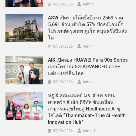
07/08/2026
Admin
ASW เปิดรายได้ครึ่งปีแรก 2569 รวม
5,691 ล้าน เติบโต 57% ปักธงโอนบิ๊ก
โปรเจกต์กรุงเทพ ภูเก็ต หนุนครึ่งปีหลัง
โต
07/08/2026
Admin
AIS เปิดจอง HUAWEI Pura 90s Series
ก่อนใคร บน 5G-ADVANCED ถ่าย–
แต่ง–แชร์ลื่นไหล
07/08/2026
Admin
ทรู X คณะแพทย์ มธ. X รพ.ธรรม
ศาสตร์ฯ X เอ้ก ดิจิทัล ขับเคลื่อน
สาธารณสุขไทยสู่ Healthcare AI ชู
ไฮไลต์ “Thammasat–True AI Health
Innovation Hub”
07/08/2026
Admin​1