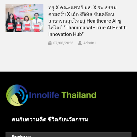
ทรู X คณะแพทย์ มธ. X รพ.ธรรม
ศาสตร์ฯ X เอ้ก ดิจิทัล ขับเคลื่อน
สาธารณสุขไทยสู่ Healthcare AI ชู
ไฮไลต์ “Thammasat–True AI Health
Innovation Hub”
07/08/2026
Admin​1
คนกับความคิด ชีวิตกับนวัตกรรม