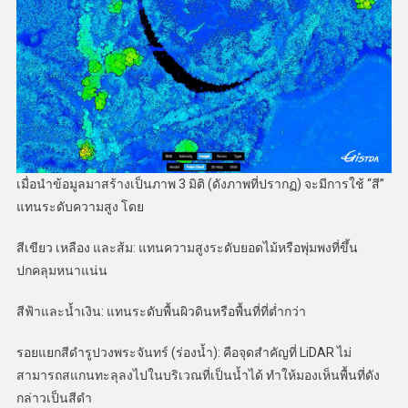
เมื่อนำข้อมูลมาสร้างเป็นภาพ 3 มิติ (ดังภาพที่ปรากฏ) จะมีการใช้ “สี”
แทนระดับความสูง โดย
สีเขียว เหลือง และส้ม: แทนความสูงระดับยอดไม้หรือพุ่มพงที่ขึ้น
ปกคลุมหนาแน่น
สีฟ้าและน้ำเงิน: แทนระดับพื้นผิวดินหรือพื้นที่ที่ต่ำกว่า
รอยแยกสีดำรูปวงพระจันทร์ (ร่องน้ำ): คือจุดสำคัญที่ LiDAR ไม่
สามารถสแกนทะลุลงไปในบริเวณที่เป็นน้ำได้ ทำให้มองเห็นพื้นที่ดัง
กล่าวเป็นสีดำ