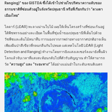
Ranging)” ของ GISTDA ซึ่งได้เข้าไปช่วยไขปริศนาความลับของ
ธรรมชาติที่ซ่อนตัวอยู่ในจังหวัดปทุมธานี หรือที่เรียกกันว่า “ดวงตา
เมืองไทย”
ไลดาร์ (LiDAR) ทะลวงม่านใบไม้ เผยให้เห็นโครงสร้างที่ซ่อนเร้นอยู่
ใต้พืชพรรณอย่างละเอียด ในพื้นที่ชุ่มน้ำของปทุมธานีที่เต็มไปด้วย
วัชพืชและต้นไม้หนาทึบ การมองจากภาพถ่ายทางอากาศปกติอาจเห็น
เพียงผืนป่าสีเขียวที่กลมกลืนกันไปหมด แต่เทคโนโลยี LiDAR (Light
Detection and Ranging) ทำงานโดยการยิงแสงเลเซอร์ลงมายังพื้นผิว
โลกแล้วจับเวลาที่แสงสะท้อนกลับไปที่ตัวรับสัญญาณ ทำให้สามารถ
วัด
“ความสูง” และ “ระยะทาง”
ได้อย่างแม่นยำในระดับเซนติเมตร