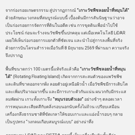
จากร่องรอยเกษตรกรรม สู่ปรากฏการณ์
“เกาะวัชพืชลอยน้ำที่หมุนได้”
ด้วยลักษณะวงกลมที่สมบูรณ์แบบนี้ เบื้องต้นมีการสันนิษฐานว่าอาจ
เป็นร่องรอยการจัดการที่ดินในอดีต เช่น การขุดดินเพื่อนำไปใช้
ประโยชน์ ก่อนจะร้างจนวัชพืชขึ้นปกคลุม แต่เมื่อเทคโนโลยี LiDAR
เผยให้เห็นร่องรอยการแยกตัวที่ชัดเจน และนำไปสู่การลงพื้นที่จริง
ด้วยการบินโดรนสำรวจเมื่อวันที่ 8 มิถุนายน 2569 ที่ผ่านมา ความจริง
จึงปรากฏ
พื้นที่ขนาดกว่า 100 เมตรนี้แท้จริงแล้วคือ
“เกาะวัชพืชลอยน้ำที่หมุน
ได้”
(Rotating Floating Island) เกิดจากการสะสมตัวของแพวัชพืช
และดินที่ขาดออกจากฝั่ง ลอยตัวอยู่เหนือผิวน้ำ เมื่อวัชพืชมีการเติบโต
และเพิ่มปริมาณมากขึ้น และมีการเกาะตัวกันแน่น ผนวกกับมีกระแส
ลมพัดผ่าน เกาะทั้งเกาะจึง
“หมุนรอบตัวเอง”
อย่างช้าๆ ตลอดเวลา
การหมุนและเสียดสีกับตลิ่งรอบนอกนับครั้งไม่ถ้วน เปรียบเสมือน
เครื่องกลึงธรรมชาติที่ขัดเกลาให้ขอบเกาะและแอ่งน้ำรอบๆ กลาย
เป็นรูปทรง “วงกลมเกือบสมบูรณ์แบบ” อย่างน่าทึ่ง