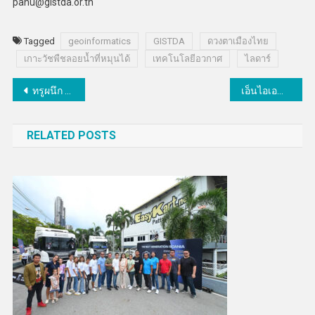
panu@gistda.or.th
Tagged
geoinformatics
GISTDA
ดวงตาเมืองไทย
เกาะวัชพืชลอยน้ำที่หมุนได้
เทคโนโลยีอวกาศ
ไลดาร์
แนะแนว
ทรูผนึก QTRic-qBraid จัดงาน “SEA Quantum Leader Summit 2026” เวทีรวมสุดยอดผู้นำด้านเทคโนโลยีควอนตัม
เอ็นไอเอนำ 12 ดีพเทคสตาร์ตอัปบุกตลาดญี่ปุ่นในเวทีนวัตกรรมโลก “ซูชิเทค โตเกียว 2026”
เรื่อง
RELATED POSTS