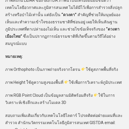
ภาพสแกน LiDAR ของ GISTDA ภาพนี้ เป็นเครื่องยืนยันชั้นดีว่า
เทคโนโลยีอวกาศและภูมิสารสนเทศ ไม่ได้มีไว้เพื่อการสำรวจสิ่งปลูก
สร้างหรือป่าไม้เท่านั้น แต่ยังเป็น
“ดวงตา”
สำคัญที่ช่วยให้มนุษย์มอง
เห็นและทำความเข้าใจของธรรมชาติที่ซ่อนอยู่ เผยให้เห็นสัณฐาน
ภูมิประเทศที่ตาเปล่ามองไม่เห็น และช่วยไขข้อเท็จจริงของ
“ดวงตา
เมืองไทย”
ซึ่งเป็นปรากฏการณ์ธรรมชาติที่เกิดขึ้นตามวิถีได้อย่าง
สมบูรณ์แบบ
หมายเหตุ:
ภาพ Orthophoto เป็นภาพถ่ายจริงจากโดรน
ใช้ดูสภาพพื้นที่จริง
ภาพ Height ใช้ดูความสูงของพื้นที่
ใช้เพื่อการวิเคราะห์ภูมิประเทศ
ภาพ RGB Point Cloud เป็นข้อมูลสามมิติพร้อมสีจริง
ใช้ในการ
วิเคราะห์เชิงลึกและสร้างโมเดล 3D
สอบถามเพิ่มเติมเกี่ยวกับเทคโนโลยีไลดาร์ โปรดติดต่อฝ่ายแผนที่และ
สำรวจ สำนักนวัตกรรมเทคโนโลยีภูมิสารสนเทศ GISTDA email: