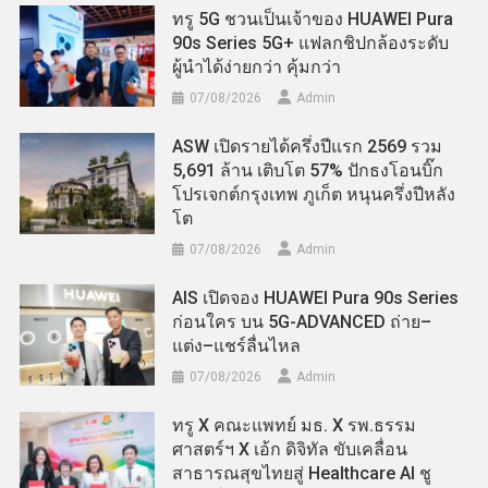
ทรู 5G ชวนเป็นเจ้าของ HUAWEI Pura
90s Series 5G+ แฟลกชิปกล้องระดับ
ผู้นำได้ง่ายกว่า คุ้มกว่า
07/08/2026
Admin
ASW เปิดรายได้ครึ่งปีแรก 2569 รวม
5,691 ล้าน เติบโต 57% ปักธงโอนบิ๊ก
โปรเจกต์กรุงเทพ ภูเก็ต หนุนครึ่งปีหลัง
โต
07/08/2026
Admin
AIS เปิดจอง HUAWEI Pura 90s Series
ก่อนใคร บน 5G-ADVANCED ถ่าย–
แต่ง–แชร์ลื่นไหล
07/08/2026
Admin
ทรู X คณะแพทย์ มธ. X รพ.ธรรม
ศาสตร์ฯ X เอ้ก ดิจิทัล ขับเคลื่อน
สาธารณสุขไทยสู่ Healthcare AI ชู