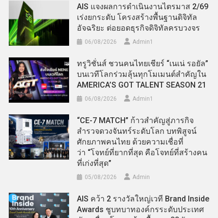
AIS แจงผลการดำเนินงานไตรมาส 2/69
เร่งยกระดับ โครงสร้างพื้นฐานดิจิทัล
อัจฉริยะ ต่อยอดธุรกิจดิจิทัลครบวงจร
06/08/2026
Admin​1
ทรูวิชั่นส์ ชวนคนไทยเชียร์ “เนเน่ รอยัล”
บนเวทีโลกร่วมลุ้นทุกโมเมนต์สำคัญใน
AMERICA’S GOT TALENT SEASON 21
06/08/2026
Admin​1
“CE-7 MATCH” ก้าวสำคัญสู่ภารกิจ
สำรวจดวงจันทร์ระดับโลก บทพิสูจน์
ศักยภาพคนไทย ด้วยความเชื่อที่
ว่า “โจทย์ที่ยากที่สุด คือโจทย์ที่สร้างคน
ที่เก่งที่สุด”
05/08/2026
Admin
AIS คว้า 2 รางวัลใหญ่เวที Brand Inside
Awards ชูบทบาทองค์กรระดับประเทศ