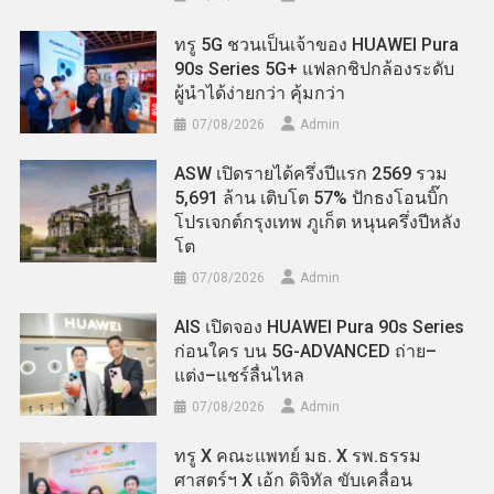
ทรู 5G ชวนเป็นเจ้าของ HUAWEI Pura
90s Series 5G+ แฟลกชิปกล้องระดับ
ผู้นำได้ง่ายกว่า คุ้มกว่า
07/08/2026
Admin
ASW เปิดรายได้ครึ่งปีแรก 2569 รวม
5,691 ล้าน เติบโต 57% ปักธงโอนบิ๊ก
โปรเจกต์กรุงเทพ ภูเก็ต หนุนครึ่งปีหลัง
โต
07/08/2026
Admin
AIS เปิดจอง HUAWEI Pura 90s Series
ก่อนใคร บน 5G-ADVANCED ถ่าย–
แต่ง–แชร์ลื่นไหล
07/08/2026
Admin
ทรู X คณะแพทย์ มธ. X รพ.ธรรม
ศาสตร์ฯ X เอ้ก ดิจิทัล ขับเคลื่อน