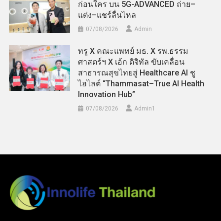
ก่อนใคร บน 5G-ADVANCED ถ่าย–
แต่ง–แชร์ลื่นไหล
07/08/2026
Admin
ทรู X คณะแพทย์ มธ. X รพ.ธรรม
ศาสตร์ฯ X เอ้ก ดิจิทัล ขับเคลื่อน
สาธารณสุขไทยสู่ Healthcare AI ชู
ไฮไลต์ “Thammasat–True AI Health
Innovation Hub”
07/08/2026
Admin​1