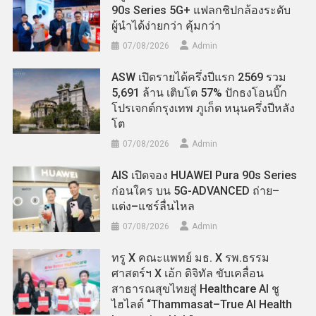
90s Series 5G+ แฟลกชิปกล้องระดับ
ผู้นำได้ง่ายกว่า คุ้มกว่า
07/08/2026
Admin
ASW เปิดรายได้ครึ่งปีแรก 2569 รวม
5,691 ล้าน เติบโต 57% ปักธงโอนบิ๊ก
โปรเจกต์กรุงเทพ ภูเก็ต หนุนครึ่งปีหลัง
โต
07/08/2026
Admin
AIS เปิดจอง HUAWEI Pura 90s Series
ก่อนใคร บน 5G-ADVANCED ถ่าย–
แต่ง–แชร์ลื่นไหล
07/08/2026
Admin
ทรู X คณะแพทย์ มธ. X รพ.ธรรม
ศาสตร์ฯ X เอ้ก ดิจิทัล ขับเคลื่อน
สาธารณสุขไทยสู่ Healthcare AI ชู
ไฮไลต์ “Thammasat–True AI Health