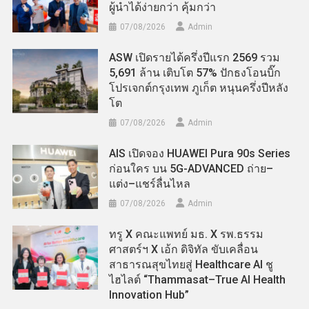
ผู้นำได้ง่ายกว่า คุ้มกว่า
07/08/2026
Admin
ASW เปิดรายได้ครึ่งปีแรก 2569 รวม
5,691 ล้าน เติบโต 57% ปักธงโอนบิ๊ก
โปรเจกต์กรุงเทพ ภูเก็ต หนุนครึ่งปีหลัง
โต
07/08/2026
Admin
AIS เปิดจอง HUAWEI Pura 90s Series
ก่อนใคร บน 5G-ADVANCED ถ่าย–
แต่ง–แชร์ลื่นไหล
07/08/2026
Admin
ทรู X คณะแพทย์ มธ. X รพ.ธรรม
ศาสตร์ฯ X เอ้ก ดิจิทัล ขับเคลื่อน
สาธารณสุขไทยสู่ Healthcare AI ชู
ไฮไลต์ “Thammasat–True AI Health
Innovation Hub”