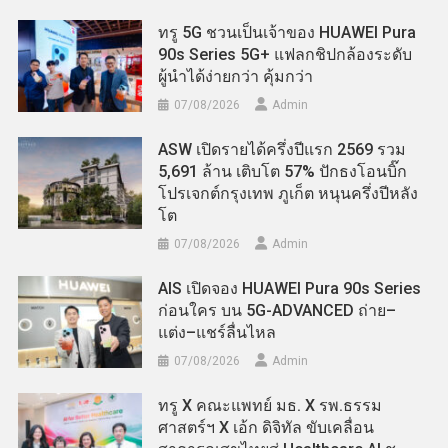
ทรู 5G ชวนเป็นเจ้าของ HUAWEI Pura
90s Series 5G+ แฟลกชิปกล้องระดับ
ผู้นำได้ง่ายกว่า คุ้มกว่า
07/08/2026
Admin
ASW เปิดรายได้ครึ่งปีแรก 2569 รวม
5,691 ล้าน เติบโต 57% ปักธงโอนบิ๊ก
โปรเจกต์กรุงเทพ ภูเก็ต หนุนครึ่งปีหลัง
โต
07/08/2026
Admin
AIS เปิดจอง HUAWEI Pura 90s Series
ก่อนใคร บน 5G-ADVANCED ถ่าย–
แต่ง–แชร์ลื่นไหล
07/08/2026
Admin
ทรู X คณะแพทย์ มธ. X รพ.ธรรม
ศาสตร์ฯ X เอ้ก ดิจิทัล ขับเคลื่อน