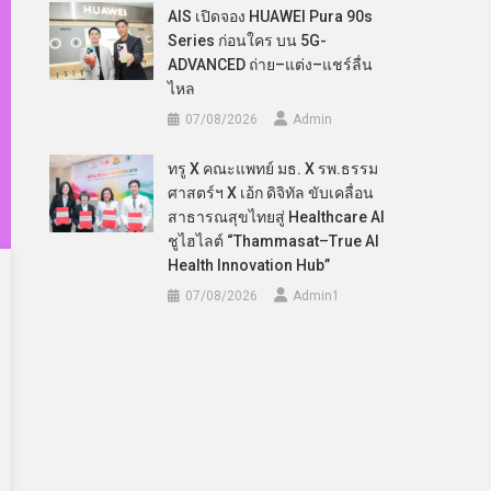
AIS เปิดจอง HUAWEI Pura 90s
Series ก่อนใคร บน 5G-
ADVANCED ถ่าย–แต่ง–แชร์ลื่น
ไหล
07/08/2026
Admin
ทรู X คณะแพทย์ มธ. X รพ.ธรรม
ศาสตร์ฯ X เอ้ก ดิจิทัล ขับเคลื่อน
สาธารณสุขไทยสู่ Healthcare AI
ชูไฮไลต์ “Thammasat–True AI
Health Innovation Hub”
07/08/2026
Admin​1