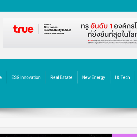
ัตกรรม
e
ESG Innovation
Real Estate
New Energy
I & Tech