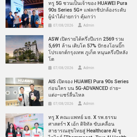
ทรู 5G ชวนเป็นเจ้าของ HUAWEI Pura
90s Series 5G+ แฟลกชิปกล้องระดับ
ผู้นำได้ง่ายกว่า คุ้มกว่า
07/08/2026
Admin
ASW เปิดรายได้ครึ่งปีแรก 2569 รวม
5,691 ล้าน เติบโต 57% ปักธงโอนบิ๊ก
โปรเจกต์กรุงเทพ ภูเก็ต หนุนครึ่งปีหลัง
โต
07/08/2026
Admin
AIS เปิดจอง HUAWEI Pura 90s Series
ก่อนใคร บน 5G-ADVANCED ถ่าย–
แต่ง–แชร์ลื่นไหล
07/08/2026
Admin
ทรู X คณะแพทย์ มธ. X รพ.ธรรม
ศาสตร์ฯ X เอ้ก ดิจิทัล ขับเคลื่อน
สาธารณสุขไทยสู่ Healthcare AI ชู