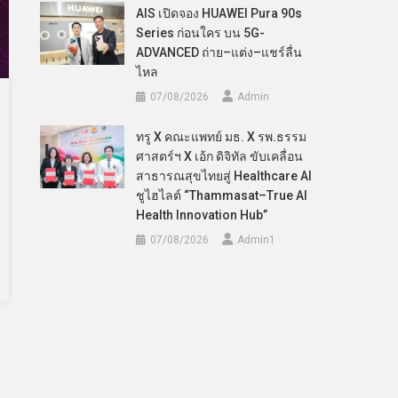
AIS เปิดจอง HUAWEI Pura 90s
Series ก่อนใคร บน 5G-
ADVANCED ถ่าย–แต่ง–แชร์ลื่น
ไหล
07/08/2026
Admin
ทรู X คณะแพทย์ มธ. X รพ.ธรรม
ศาสตร์ฯ X เอ้ก ดิจิทัล ขับเคลื่อน
สาธารณสุขไทยสู่ Healthcare AI
ชูไฮไลต์ “Thammasat–True AI
Health Innovation Hub”
07/08/2026
Admin​1