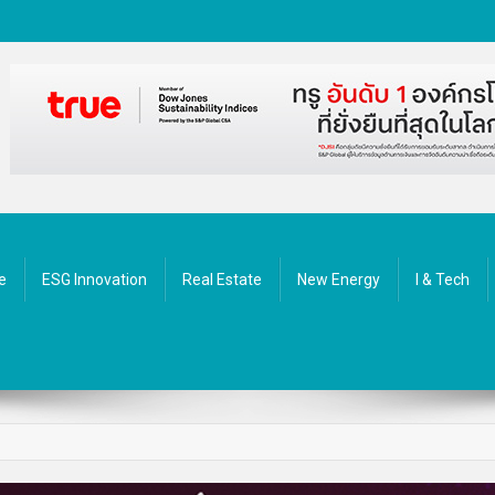
ัตกรรม
e
ESG Innovation
Real Estate
New Energy
I & Tech