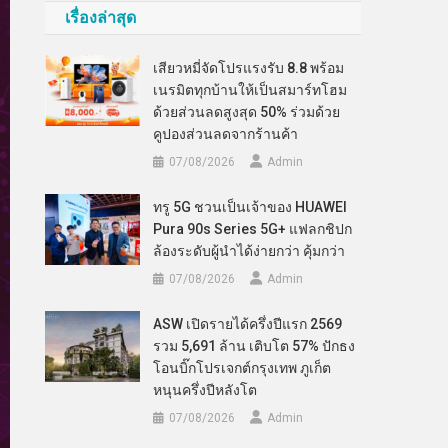
เรื่องล่าสุด
เสียวหมี่จัดโปรแรงรับ 8.8 พร้อม
เนรมิตทุกบ้านให้เป็นสมาร์ทโฮม
ด้วยส่วนลดสูงสุด 50% ร่วมด้วย
คูปองส่วนลดจากร้านค้า
07/08/2026
Admin
ทรู 5G ชวนเป็นเจ้าของ HUAWEI
Pura 90s Series 5G+ แฟลกชิปก
ล้องระดับผู้นำได้ง่ายกว่า คุ้มกว่า
07/08/2026
Admin
ASW เปิดรายได้ครึ่งปีแรก 2569
รวม 5,691 ล้าน เติบโต 57% ปักธง
โอนบิ๊กโปรเจกต์กรุงเทพ ภูเก็ต
หนุนครึ่งปีหลังโต
07/08/2026
Admin