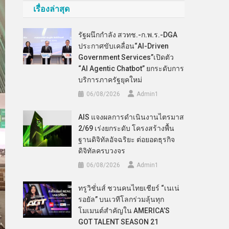
เรื่องล่าสุด
รัฐผนึกกำลัง สวทช.-ก.พ.ร.-DGA
ประกาศขับเคลื่อน“AI-Driven
Government Services”เปิดตัว
“AI Agentic Chatbot” ยกระดับการ
บริการภาครัฐยุคใหม่
06/08/2026
Admin​1
AIS แจงผลการดำเนินงานไตรมาส
2/69 เร่งยกระดับ โครงสร้างพื้น
ฐานดิจิทัลอัจฉริยะ ต่อยอดธุรกิจ
ดิจิทัลครบวงจร
06/08/2026
Admin​1
ทรูวิชั่นส์ ชวนคนไทยเชียร์ “เนเน่
รอยัล” บนเวทีโลกร่วมลุ้นทุก
โมเมนต์สำคัญใน AMERICA’S
GOT TALENT SEASON 21