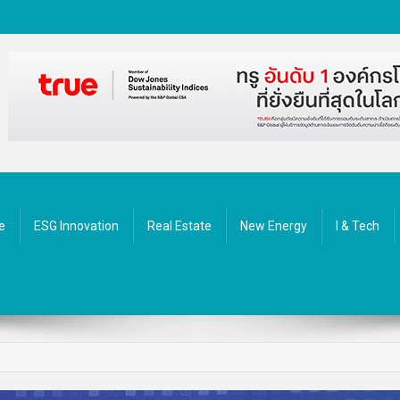
ัตกรรม
e
ESG Innovation
Real Estate
New Energy
I & Tech