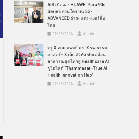
AIS เปิดจอง HUAWEI Pura 90s
Series ก่อนใคร บน 5G-
ADVANCED ถ่าย–แต่ง–แชร์ลื่น
ไหล
07/08/2026
Admin
ทรู X คณะแพทย์ มธ. X รพ.ธรรม
ศาสตร์ฯ X เอ้ก ดิจิทัล ขับเคลื่อน
สาธารณสุขไทยสู่ Healthcare AI
ชูไฮไลต์ “Thammasat–True AI
Health Innovation Hub”
07/08/2026
Admin​1