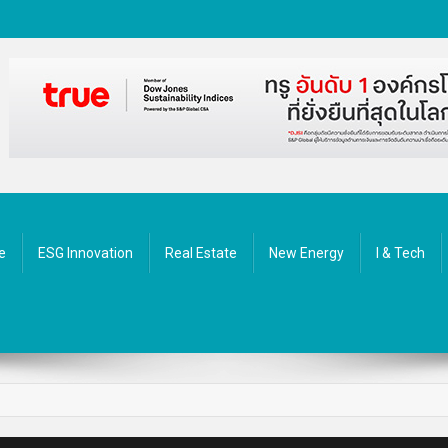
ัตกรรม
e
ESG Innovation
Real Estate
New Energy
I & Tech