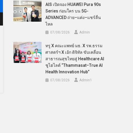
AIS เปิดจอง HUAWEI Pura 90s
Series ก่อนใคร บน 5G-
ADVANCED ถ่าย–แต่ง–แชร์ลื่น
ไหล
07/08/2026
Admin
ทรู X คณะแพทย์ มธ. X รพ.ธรรม
ศาสตร์ฯ X เอ้ก ดิจิทัล ขับเคลื่อน
สาธารณสุขไทยสู่ Healthcare AI
ชูไฮไลต์ “Thammasat–True AI
Health Innovation Hub”
07/08/2026
Admin​1