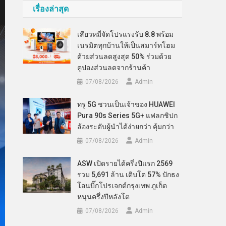
เรื่องล่าสุด
เสียวหมี่จัดโปรแรงรับ 8.8 พร้อม
เนรมิตทุกบ้านให้เป็นสมาร์ทโฮม
ด้วยส่วนลดสูงสุด 50% ร่วมด้วย
คูปองส่วนลดจากร้านค้า
07/08/2026
Admin
ทรู 5G ชวนเป็นเจ้าของ HUAWEI
Pura 90s Series 5G+ แฟลกชิปก
ล้องระดับผู้นำได้ง่ายกว่า คุ้มกว่า
07/08/2026
Admin
ASW เปิดรายได้ครึ่งปีแรก 2569
รวม 5,691 ล้าน เติบโต 57% ปักธง
โอนบิ๊กโปรเจกต์กรุงเทพ ภูเก็ต
หนุนครึ่งปีหลังโต
07/08/2026
Admin