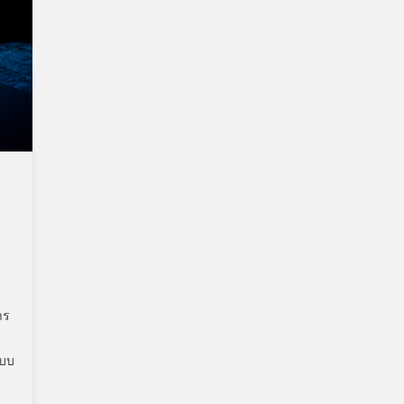
าร
ะบบ