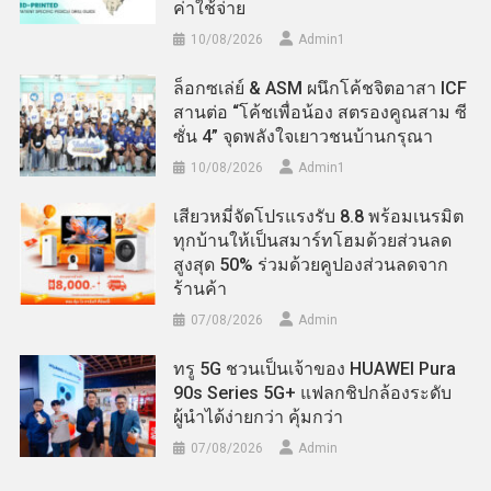
ค่าใช้จ่าย
10/08/2026
Admin​1
ล็อกซเล่ย์ & ASM ผนึกโค้ชจิตอาสา ICF
สานต่อ “โค้ชเพื่อน้อง สตรองคูณสาม ซี
ซั่น 4” จุดพลังใจเยาวชนบ้านกรุณา
10/08/2026
Admin​1
เสียวหมี่จัดโปรแรงรับ 8.8 พร้อมเนรมิต
ทุกบ้านให้เป็นสมาร์ทโฮมด้วยส่วนลด
สูงสุด 50% ร่วมด้วยคูปองส่วนลดจาก
ร้านค้า
07/08/2026
Admin
ทรู 5G ชวนเป็นเจ้าของ HUAWEI Pura
90s Series 5G+ แฟลกชิปกล้องระดับ
ผู้นำได้ง่ายกว่า คุ้มกว่า
07/08/2026
Admin