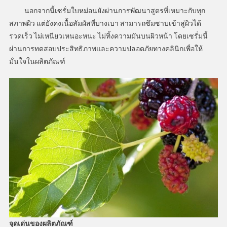
นอกจากนี้เซรั่มใบหม่อนยังผ่านการพัฒนาสูตรที่เหมาะกับทุก
สภาพผิว แต่ยังคงเนื้อสัมผัสที่บางเบา สามารถซึมซาบเข้าสู่ผิวได้
รวดเร็ว ไม่เหนียวเหนอะหนะ ไม่ทิ้งความมันบนผิวหน้า โดยเซรั่มนี้
ผ่านการทดสอบประสิทธิภาพและความปลอดภัยทางคลินิกเพื่อให้
มั่นใจในผลิตภัณฑ์
จุดเด่นของผลิตภัณฑ์