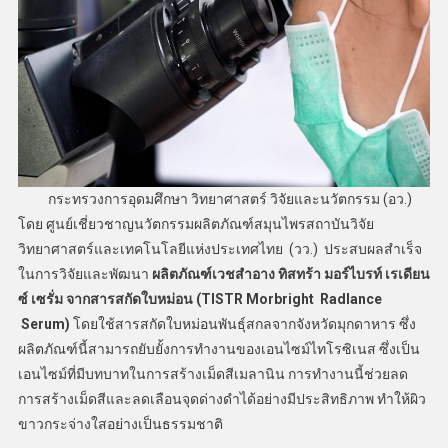
กระทรวงการอุดมศึกษา วิทยาศาสตร์ วิจัยและนวัตกรรม (อว.)
โดย ศูนย์เชี่ยวชาญนวัตกรรมผลิตภัณฑ์สมุนไพรสถาบันวิจัย
วิทยาศาสตร์และเทคโนโลยีแห่งประเทศไทย (วว.) ประสบผลสำเร็จ
ในการวิจัยและพัฒนา
ผลิตภัณฑ์เวชสำอาง ทิสทร้า
มอร์ไบรท์ เรเดียน
ซ์ เซรั่ม จากสารสกัดใบหม่อน (
TISTR Morbright Radlance
Serum)
โดยใช้สารสกัดใบหม่อนพันธุ์สกลจากจังหวัดมุกดาหาร ซึ่ง
ผลิตภัณฑ์นี้สามารถยับยั้งการทำงานของเอนไซม์ไทโรซิเนส ซึ่งเป็น
เอนไซม์ที่มีบทบาทในการสร้างเม็ดสีเมลานิน การทำงานนี้ช่วยลด
การสร้างเม็ดสีและลดเลือนจุดด่างดำได้อย่างมีประสิทธิภาพ ทำให้ผิว
ขาวกระจ่างใสอย่างเป็นธรรมชาติ