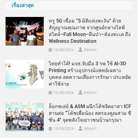
เรื่องล่าสุด
ทรู 5G เชื่อม “5 มิติแห่งพะงัน” ด้วย
สัญญาณคุณภาพ จากศูนย์กลางไลฟ์
สไตล์–Full Moon–ผืนป่า–ท้องทะเล ถึง
Wellness Destination
10/08/2026
Admin​1
ไทยทำได้! มจธ.จับมือ 3 รพ.ใช้ AI-3D
Printing สร้างอุปกรณ์แพทย์เฉพาะ
บุคคล ลดความเสี่ยงการรักษา ประหยัด
ค่าใช้จ่าย
10/08/2026
Admin​1
ล็อกซเล่ย์ & ASM ผนึกโค้ชจิตอาสา ICF
สานต่อ “โค้ชเพื่อน้อง สตรองคูณสาม ซี
ซั่น 4” จุดพลังใจเยาวชนบ้านกรุณา
10/08/2026
Admin​1