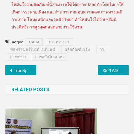
ให้มั่นใจว่าผลิตภัณฑ์นี้สามารถใช้ได้อย่างปลอดภัยโดยไม่ก่อให้
เกิดการระคายเคือง และผ่านการทดสอบความคงสภาพทางเคมี
กายภาพ โลหะหนักและจุลชีววิทยา ทำให้มั่นใจได้ว่าเซรั่มมี
ประสิทธิภาพสูงสุดตลอดอายุการใช้งาน
Tagged
GABA
กระทรวงอว.
ทิสทร้า มอร์ไบรท์ เรเดียนซ์
ผลิตภัณฑ์เซรั่ม
วว.
สารกาบา
สารสกัดใบหม่อน
แนะแนว
TrueSpace x A.livelyhood เปิดคอลเลคชั่นสุดพิเศษ ‘Your Space Collection – Flow | Bloom | Universe’
35 ปี AIS วิวัฒน์ใหม่นำทัพผู้นำดิจิทัล ปักหมุด AI พลิกพลังสร้างชาติ จัดแคมเปญยักษ์ ‘AIS 1 Point 12 Weeks 12 Wow’
เรื่อง
RELATED POSTS