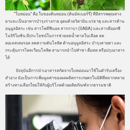
“ใบหม่อน” คือ ใบของต้นหม่อน (ต้นมัลเบอร์รี่) ที่มีสรรพคุณทาง
ยาและเป็นอาหารบำรุงร่างกาย อุดมด้วยวิตามิน แร่ธาตุ และสารต้าน
อนุมูลอิสระ เช่น สารโพลีฟีนอล สารกาบา (GABA) และสารดีออกซี
โนจิริไมซิน มีประโยชน์ในการช่วยลดน้ำตาลในเลือด ลด
คอเลสเตอรอล ลดความดันโลหิต ต้านอนุมูลอิสระ บำรุงสายตา และ
กระตุ้นการไหลเวียนโลหิต สามารถนำไปทำชา ดื่มสด หรือปรุงอาหาร
ได้
ปัจจุบันมีการนำเอาสารสกัดจากใบหม่อนมาใช้ในตำรับเครื่อง
สำอาง นับเป็นการเพิ่มมูลค่าของผลผลิตการเกษตรในมิติที่หลากหลาย
สร้างทางเลือกใหม่ให้กับผู้บริโภคด้วยผลิตภัณฑ์จากธรรมชาติ