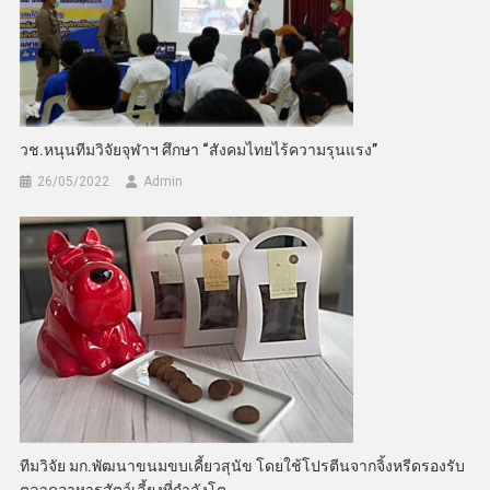
วช.หนุนทีมวิจัยจุฬาฯ ศึกษา “สังคมไทยไร้ความรุนแรง”
26/05/2022
Admin
ทีมวิจัย มก.พัฒนาขนมขบเคี้ยวสุนัข โดยใช้โปรตีนจากจิ้งหรีดรองรับ