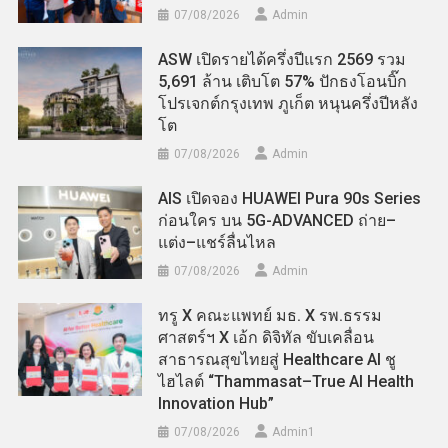
07/08/2026
Admin
ASW เปิดรายได้ครึ่งปีแรก 2569 รวม
5,691 ล้าน เติบโต 57% ปักธงโอนบิ๊ก
โปรเจกต์กรุงเทพ ภูเก็ต หนุนครึ่งปีหลัง
โต
07/08/2026
Admin
AIS เปิดจอง HUAWEI Pura 90s Series
ก่อนใคร บน 5G-ADVANCED ถ่าย–
แต่ง–แชร์ลื่นไหล
07/08/2026
Admin
ทรู X คณะแพทย์ มธ. X รพ.ธรรม
ศาสตร์ฯ X เอ้ก ดิจิทัล ขับเคลื่อน
สาธารณสุขไทยสู่ Healthcare AI ชู
ไฮไลต์ “Thammasat–True AI Health
Innovation Hub”
07/08/2026
Admin​1