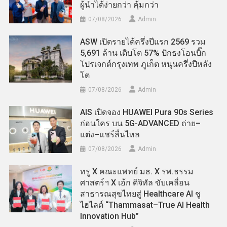
ผู้นำได้ง่ายกว่า คุ้มกว่า
07/08/2026
Admin
ASW เปิดรายได้ครึ่งปีแรก 2569 รวม
5,691 ล้าน เติบโต 57% ปักธงโอนบิ๊ก
โปรเจกต์กรุงเทพ ภูเก็ต หนุนครึ่งปีหลัง
โต
07/08/2026
Admin
AIS เปิดจอง HUAWEI Pura 90s Series
ก่อนใคร บน 5G-ADVANCED ถ่าย–
แต่ง–แชร์ลื่นไหล
07/08/2026
Admin
ทรู X คณะแพทย์ มธ. X รพ.ธรรม
ศาสตร์ฯ X เอ้ก ดิจิทัล ขับเคลื่อน
สาธารณสุขไทยสู่ Healthcare AI ชู
ไฮไลต์ “Thammasat–True AI Health
Innovation Hub”