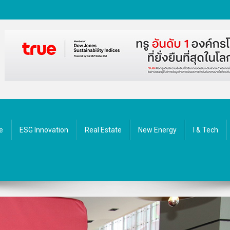
ัตกรรม
e
ESG Innovation
Real Estate
New Energy
I & Tech