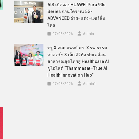
AIS เปิดจอง HUAWEI Pura 90s
Series ก่อนใคร บน 5G-
ADVANCED ถ่าย–แต่ง–แชร์ลื่น
ไหล
07/08/2026
Admin
ทรู X คณะแพทย์ มธ. X รพ.ธรรม
ศาสตร์ฯ X เอ้ก ดิจิทัล ขับเคลื่อน
สาธารณสุขไทยสู่ Healthcare AI
ชูไฮไลต์ “Thammasat–True AI
Health Innovation Hub”
07/08/2026
Admin​1