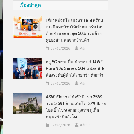
เรื่องล่าสุด
เสียวหมี่จัดโปรแรงรับ 8.8 พร้อม
เนรมิตทุกบ้านให้เป็นสมาร์ทโฮม
ด้วยส่วนลดสูงสุด 50% ร่วมด้วย
คูปองส่วนลดจากร้านค้า
07/08/2026
Admin
ทรู 5G ชวนเป็นเจ้าของ HUAWEI
Pura 90s Series 5G+ แฟลกชิปก
ล้องระดับผู้นำได้ง่ายกว่า คุ้มกว่า
07/08/2026
Admin
ASW เปิดรายได้ครึ่งปีแรก 2569
รวม 5,691 ล้าน เติบโต 57% ปักธง
โอนบิ๊กโปรเจกต์กรุงเทพ ภูเก็ต
หนุนครึ่งปีหลังโต
07/08/2026
Admin