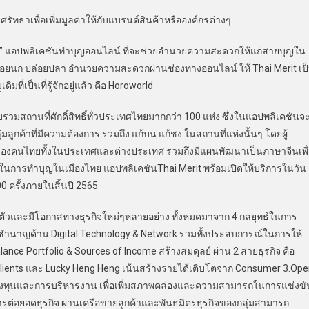
เพื่อเพิ่มมูลค่าให้กับแบรนด์สินค้าหรือองค์กรต่างๆ
t” แอปพลิเคชันทำบุญออนไลน์ ที่จะช่วยอำนวยความสะดวกให้แก่สายบุญใน
่อยนก ปล่อยปลา อำนวยความสะดวกผ่านช่องทางออนไลน์ ให้ Thai Merit เป
ี่เป็นที่รู้จักอยู่แล้ว คือ Horoworld
ถานที่ศักดิ์สิทธิ์ทั่วประเทศไทยมากกว่า 100 แห่ง ซึ่งในแอปพลิเคชันจ
ค้าที่มีความต้องการ รวมถึง แก้บน แก้ชง ในสถานที่แห่งนั้นๆ โดยผู้
ของคนไทยทั้งในประเทศและต่างประเทศ รวมถึงมีแผนพัฒนาเป็นภาษาจีนเพื
การทำบุญในเมืองไทย แอปพลิเคชันThai Merit พร้อมเปิดให้บริการในวัน
00 ครั้งภายในสิ้นปี 2565
้นตัวและมีโอกาสทางธุรกิจใหม่ๆหลายอย่าง ทั้งหมดมาจาก 4 กลยุทธ์ในการ
ความชำนาญด้าน Digital Technology & Network รวมทั้งประสบการณ์ในการให้
lance Portfolio & Sources of Income สร้างสมดุลย์ ผ่าน 2 สายธุรกิจ คือ
 Clients และ Lucky Heng Heng เน้นสร้างรายได้เติบโตจาก Consumer 3.Op
การลงทุนและการบริหารงาน เพื่อเพิ่มสภาพคล่องและความสามารถในการแข่งขั
รต่อยอดธุรกิจ ผ่านเครือข่ายลูกค้าและพันธมิตรธุรกิจของกลุ่มสามารถ