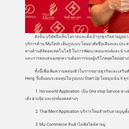
ดังนั้น บริษัทจึงเห็นโอกาสและตั้งเป้ารุกธุรกิจสายมูอย่างจ
บริการด้าน MuTech เต็มรูปแบบ โดยอาศัยชื่อเสียงและปร
ทางด้านดิจิตอลเทคโนโลยี ในการพัฒนาคอนเทนท์และนำเสนอบร
และการตอบสนองทุกความต้องการของผู้บริโภคยุคใหม่อย่าง
ทั้งนี้เพื่อเพิ่มความคล่องตัวในการขยายธุรกิจและเสริมศ
Heng จึงมีแผนระดมทุนในรูปแบบ Start Up โดยมุ่งเน้น 4 ธุร
1. Horoworld Application เป็น One stop Service ทาง
เฮ้ง ฮวงจุ้ย และฤกษ์มงคลต่างๆ
2. Thai Merit Application บริการใหม่สำหรับสายบุญทั
3. Mu-Commerce สินค้าไลฟ์สไตล์สายมู