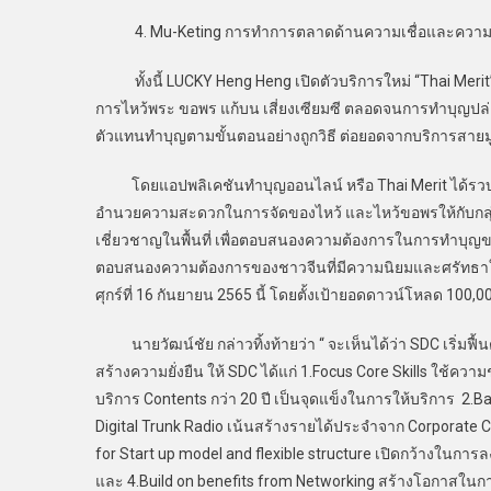
4. Mu-Keting การทำการตลาดด้านความเชื่อและความศรัทธา
ทั้งนี้ LUCKY Heng Heng เปิดตัวบริการใหม่ “Thai Meri
การไหว้พระ ขอพร แก้บน เสี่ยงเซียมซี ตลอดจนการทำบุญปล
ตัวแทนทำบุญตามขั้นตอนอย่างถูกวิธี ต่อยอดจากบริการสายมูเดิมท
โดยแอปพลิเคชันทำบุญออนไลน์ หรือ Thai Merit ได้รวบรวมส
อำนวยความสะดวกในการจัดของไหว้ และไหว้ขอพรให้กับกลุ่มลูก
เชี่ยวชาญในพื้นที่ เพื่อตอบสนองความต้องการในการทำบุญ
ตอบสนองความต้องการของชาวจีนที่มีความนิยมและศรัทธาใน
ศุกร์ที่ 16 กันยายน 2565 นี้ โดยตั้งเป้ายอดดาวน์โหลด 100,0
นายวัฒน์ชัย กล่าวทิ้งท้ายว่า “ จะเห็นได้ว่า SDC เริ่มฟื
สร้างความยั่งยืน ให้ SDC ได้แก่ 1.Focus Core Skills ใช้
บริการ Contents กว่า 20 ปี เป็นจุดแข็งในการให้บริการ 2.Ba
Digital Trunk Radio เน้นสร้างรายได้ประจำจาก Corporate
for Start up model and flexible structure เปิดกว้างใน
และ 4.Build on benefits from Networking สร้างโอกาสในกา