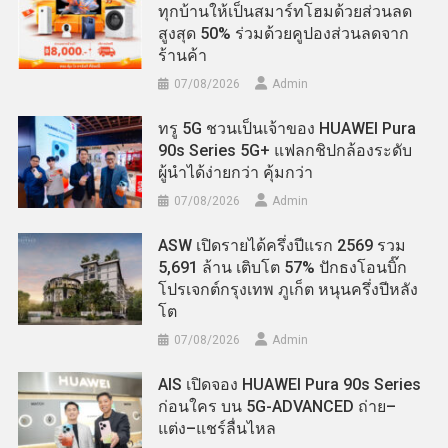
ทุกบ้านให้เป็นสมาร์ทโฮมด้วยส่วนลด
สูงสุด 50% ร่วมด้วยคูปองส่วนลดจาก
ร้านค้า
07/08/2026
Admin
ทรู 5G ชวนเป็นเจ้าของ HUAWEI Pura
90s Series 5G+ แฟลกชิปกล้องระดับ
ผู้นำได้ง่ายกว่า คุ้มกว่า
07/08/2026
Admin
ASW เปิดรายได้ครึ่งปีแรก 2569 รวม
5,691 ล้าน เติบโต 57% ปักธงโอนบิ๊ก
โปรเจกต์กรุงเทพ ภูเก็ต หนุนครึ่งปีหลัง
โต
07/08/2026
Admin
AIS เปิดจอง HUAWEI Pura 90s Series
ก่อนใคร บน 5G-ADVANCED ถ่าย–
แต่ง–แชร์ลื่นไหล