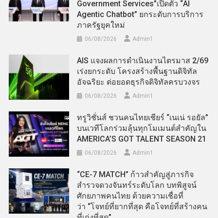
Government Services”เปิดตัว “AI
Agentic Chatbot” ยกระดับการบริการ
ภาครัฐยุคใหม่
06/08/2026
Admin​1
AIS แจงผลการดำเนินงานไตรมาส 2/69
เร่งยกระดับ โครงสร้างพื้นฐานดิจิทัล
อัจฉริยะ ต่อยอดธุรกิจดิจิทัลครบวงจร
06/08/2026
Admin​1
ทรูวิชั่นส์ ชวนคนไทยเชียร์ “เนเน่ รอยัล”
บนเวทีโลกร่วมลุ้นทุกโมเมนต์สำคัญใน
AMERICA’S GOT TALENT SEASON 21
06/08/2026
Admin​1
“CE-7 MATCH” ก้าวสำคัญสู่ภารกิจ
สำรวจดวงจันทร์ระดับโลก บทพิสูจน์
ศักยภาพคนไทย ด้วยความเชื่อที่
ว่า “โจทย์ที่ยากที่สุด คือโจทย์ที่สร้างคน
ที่เก่งที่สุด”