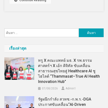
Continue Reading
ค้นหา
สำหรับ:
เรื่องล่าสุด
ทรู X คณะแพทย์ มธ. X รพ.ธรรม
ศาสตร์ฯ X เอ้ก ดิจิทัล ขับเคลื่อน
สาธารณสุขไทยสู่ Healthcare AI ชู
ไฮไลต์ “Thammasat–True AI Health
Innovation Hub”
07/08/2026
Admin​1
รัฐผนึกกำลัง สวทช.-ก.พ.ร.-DGA
ประกาศขับเคลื่อน“AI-Driven