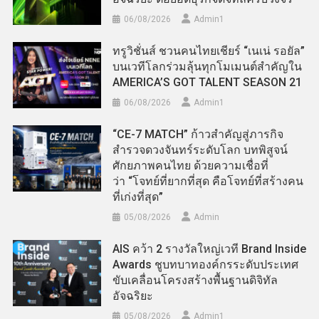
06/08/2026
Admin​1
ทรูวิชั่นส์ ชวนคนไทยเชียร์ “เนเน่ รอยัล”
บนเวทีโลกร่วมลุ้นทุกโมเมนต์สำคัญใน
AMERICA’S GOT TALENT SEASON 21
06/08/2026
Admin​1
“CE-7 MATCH” ก้าวสำคัญสู่ภารกิจ
สำรวจดวงจันทร์ระดับโลก บทพิสูจน์
ศักยภาพคนไทย ด้วยความเชื่อที่
ว่า “โจทย์ที่ยากที่สุด คือโจทย์ที่สร้างคน
ที่เก่งที่สุด”
05/08/2026
Admin
AIS คว้า 2 รางวัลใหญ่เวที Brand Inside
Awards ชูบทบาทองค์กรระดับประเทศ
ขับเคลื่อนโครงสร้างพื้นฐานดิจิทัล
อัจฉริยะ
05/08/2026
Admin​1