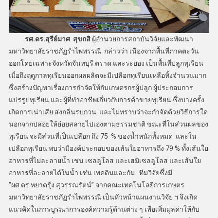
รศ.ดร.สุรีย์มาศ สุขกสิ
ผู้อำนวยการสถาบันวิจัยและพัฒนา
มหาวิทยาลัยราชภัฏรำไพพรรณี กล่าวว่า เนื่องจากพื้นที่ภาคตะวัน
ออกโดยเฉพาะจังหวัดจันทบุรี ตราด และระยอง เป็นพื้นที่ปลูกทุเรียน
เมื่อถึงฤดูกาลทุเรียนออกผลผลิตจะมีเปลือกทุเรียนเหลือทิ้งจำนวนมาก
ซึ่งสร้างปัญหาเรื่องการกำจัดให้กับเกษตรกรผู้ปลูก ผู้ประกอบการ
แปรรูปทุเรียน และผู้ที่ทำอาชีพเกี่ยวกับการค้าขายทุเรียน ซึ่งบางครั้ง
เกิดการเน่าเสีย ส่งกลิ่นรบกวน และไม่ทราบว่าจะกำจัดด้วยวิธีการใด
นอกจากปล่อยให้ย่อยสลายไปเองตามธรรมชาติ ขณะที่ในส่วนผลของ
ทุเรียน จะมีส่วนที่เป็นเปลือก ถึง 75 % ของน้ำหนักทั้งหมด และใน
เปลือกทุเรียน พบว่ามีองค์ประกอบของเส้นใยอาหารถึง 79 % ทั้งเส้นใย
อาหารที่ไม่ละลายน้ำ เช่น เซลลูโลส และเฮมิเซลลูโลส และเส้นใย
อาหารที่ละลายได้ในน้ำ เช่น เพคตินและกัม ทีมวิจัยซึ่งมี
“ผศ.ดร.หยาดรุ้ง สุวรรณรัตน์” จากคณะเทคโนโลยีการเกษตร
มหาวิทยาลัยราชภัฏรำไพพรรณี เป็นหัวหน้าแผนงานวิจัย ฯ จึงเกิด
แนวคิดในการบูรณาการองค์ความรู้ด้านต่าง ๆ เพื่อเพิ่มมูลค่าให้กับ