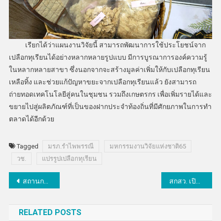
เรียกได้ว่าแผนงานวิจัยนี้ สามารถพัฒนาการใช้ประโยชน์จาก
เปลือกทุเรียนได้อย่างหลากหลายรูปแบบ มีการบูรณาการองค์ความรู้
ในหลากหลายสาขา ซึ่งนอกจากจะสร้างมูลค่าเพิ่มให้กับเปลือกทุเรียน
เหลือทิ้ง และช่วยแก้ปัญหาขยะจากเปลือกทุเรียนแล้ว ยังสามารถ
ถ่ายทอดเทคโนโลยีสู่คนในชุมชน รวมถึงเกษตรกร เพื่อเพิ่มรายได้และ
ขยายไปสู่ผลิตภัณฑ์ที่เป็นของฝากประจำท้องถิ่นที่มีศักยภาพในการทำ
ตลาดได้อีกด้วย
Tagged
มรภ.รำไพพรรณี
มหกรรมงานวิจัยแห่งชาติ65
วช.
แปรรูปเปลือกทุเรียน
แนะแนว
สถานการณ์การใช้น้ำมันเชื้อเพลิงรอบ 6 เดือนของปี 2565 (ม.ค.-มิ.ย.) เพิ่มขึ้นร้อยละ 12
สกสว. เปิดเวทีแจงงบสนับสนุนงานวิจัยปี 67 เร่งเครื่องยกระดับไทยพร้อมแข่งขัน
เรื่อง
RELATED POSTS