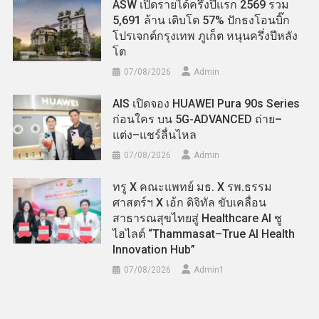
ASW เปิดรายได้ครึ่งปีแรก 2569 รวม
5,691 ล้าน เติบโต 57% ปักธงโอนบิ๊ก
โปรเจกต์กรุงเทพ ภูเก็ต หนุนครึ่งปีหลัง
โต
07/08/2026
Admin
AIS เปิดจอง HUAWEI Pura 90s Series
ก่อนใคร บน 5G-ADVANCED ถ่าย–
แต่ง–แชร์ลื่นไหล
07/08/2026
Admin
ทรู X คณะแพทย์ มธ. X รพ.ธรรม
ศาสตร์ฯ X เอ้ก ดิจิทัล ขับเคลื่อน
สาธารณสุขไทยสู่ Healthcare AI ชู
ไฮไลต์ “Thammasat–True AI Health
Innovation Hub”
07/08/2026
Admin​1