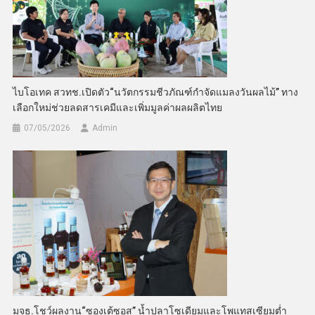
ไบโอเทค สวทช.เปิดตัว“นวัตกรรมชีวภัณฑ์กำจัดแมลงวันผลไม้” ทาง
เลือกใหม่ช่วยลดสารเคมีและเพิ่มมูลค่าผลผลิตไทย
07/05/2026
Admin
มจธ.โชว์ผลงาน“ซองเต้ซอส” น้ำปลาโซเดียมและโพแทสเซียมต่ำ