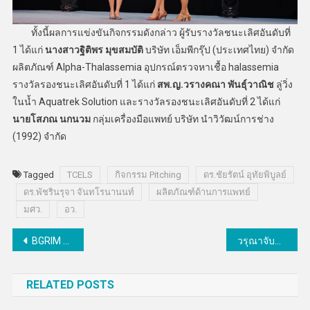
ทั้งนี้ผลการแข่งขันกิจกรรมดังกล่าว ผู้รับรางวัลชนะเลิศอันดับที่
1 ได้แก่
นางสาวฐิติพร มุขสมบัติ
บริษัท เอ็มพีกรุ๊ป (ประเทศไทย) จำกัด
ผลิตภัณฑ์ Alpha-Thalassemia อุปกรณ์ตรวจหาเชื้อ halassemia
รางวัลรองชนะเลิศอันดับที่ 1 ได้แก่
สพ.ญ.วรางคณา พันธุ์วาณิช
ลู่วิ่ง
ในน้ำ Aquatrek Solution และรางวัลรองชนะเลิศอันดับที่ 2 ได้แก่
นายโสภณ นกนวม
กลุ่มเครื่องมือแพทย์ บริษัท นำวิวัฒน์การช่าง
(1992) จำกัด
Tagged
TCELS
กิจกรรม Pitching
ดร.ชัยรัตน์ อุทัยพิบูลย์
ดร.พัชรินรุจา จันทโรนานนท์
ผลิตภัณฑ์ด้านการแพทย์
มศว.
อว.
แนะแนว
BGRIM ลุยขยายฐานลูกค้าอุตสาหกรรม เดินหน้าเพิ่มสัญญาซื้อขายไฟฟ้า-ผุดโรงไฟฟ้าพลังงานแสงอาทิตย์ในมาเลเซีย
วรุณาจับมือ “อีซีไรช์” ใช้ดีพเทคยกระดับอุตสาหกรรมข้าวไทย
เรื่อง
RELATED POSTS