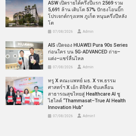
ASW เปิดรายได้ครึ่งปีแรก 2569 รวม
5,691 ล้าน เติบโต 57% ปักธงโอนบิ๊ก
โปรเจกต์กรุงเทพ ภูเก็ต หนุนครึ่งปีหลัง
โต
07/08/2026
Admin
AIS เปิดจอง HUAWEI Pura 90s Series
ก่อนใคร บน 5G-ADVANCED ถ่าย–
แต่ง–แชร์ลื่นไหล
07/08/2026
Admin
ทรู X คณะแพทย์ มธ. X รพ.ธรรม
ศาสตร์ฯ X เอ้ก ดิจิทัล ขับเคลื่อน
สาธารณสุขไทยสู่ Healthcare AI ชู
ไฮไลต์ “Thammasat–True AI Health
Innovation Hub”
07/08/2026
Admin​1