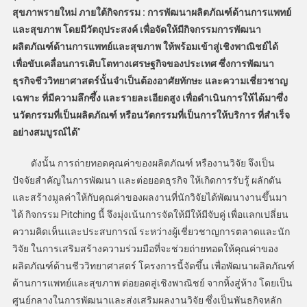
สุขภาพรายใหม่ ภายใต้กิจกรรม : การพัฒนาผลิตภัณฑ์ด้านการแพทย์
และสุขภาพ โดยมีวัตถุประสงค์ เพื่อจัดให้มีกิจกรรมการพัฒนา
ผลิตภัณฑ์ด้านการแพทย์และสุขภาพ ให้พร้อมเข้าสู่เชิงพาณิชย์ได้
เพื่อขับเคลื่อนการเติบโตทางเศรษฐกิจของประเทศ ซึ่งการพัฒนา
ธุรกิจชีววิทยาศาสตร์นั้นจำเป็นต้องอาศัยทักษะ และความเชี่ยวชาญ
เฉพาะ ที่มีความลึกซึ้ง และรายละเอียดสูง เพื่อดำเนินการให้ได้มาซึ่ง
นวัตกรรมที่เป็นผลิตภัณฑ์ หรือนวัตกรรมที่เป็นการให้บริการ ที่สำเร็จ
อย่างสมบูรณ์ได้
”
ดังนั้น การถ่ายทอดคุณค่าของผลิตภัณฑ์ หรืองานวิจัย จึงเป็น
ปัจจัยสำคัญในการพัฒนา และต่อยอดธุรกิจ ให้เกิดการรับรู้ ผลักดัน
และสร้างมูลค่าให้กับคุณค่าของผลงานที่นักวิจัยได้พัฒนางานขึ้นมา
ได้ กิจกรรม Pitching นี้ จึงมุ่งเน้นการจัดให้มีให้มีจับคู่ เพื่อแลกเปลี่ยน
ความคิดเห็นและประสบการณ์ ระหว่างผู้เชี่ยวชาญการตลาดและนัก
วิจัย ในการเสริมสร้างความร่วมมือที่จะช่วยถ่ายทอดให้คุณค่าของ
ผลิตภัณฑ์ด้านชีววิทยาศาสตร์ โครงการนี้จัดขึ้น เพื่อพัฒนาผลิตภัณฑ์
ด้านการแพทย์และสุขภาพ ต่อยอดสู่เชิงพาณิชย์ จากหิ้งสู่ห้าง โดยเป็น
ศูนย์กลางในการพัฒนาและส่งเสริมผลงานวิจัย ซึ่งเป็นพันธกิจหลัก