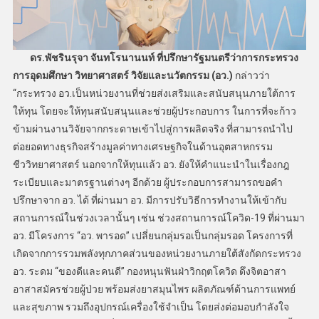
ดร.พัชรินรุจา จันทโรนานนท์ ที่ปรึกษารัฐมนตรีว่าการกระทรวง
การอุดมศึกษา วิทยาศาสตร์ วิจัยและนวัตกรรม (อว.)
กล่าวว่า
“กระทรวง อว.เป็นหน่วยงานที่ช่วยส่งเสริมและสนับสนุนภายใต้การ
ให้ทุน โดยจะให้ทุนสนับสนุนและช่วยผู้ประกอบการ ในการที่จะก้าว
ข้ามผ่านงานวิจัยจากกระดาษเข้าไปสู่การผลิตจริง ที่สามารถนำไป
ต่อยอดทางธุรกิจสร้างมูลค่าทางเศรษฐกิจในด้านอุตสาหกรรม
ชีววิทยาศาสตร์ นอกจากให้ทุนแล้ว อว. ยังให้คำแนะนำในเรื่องกฎ
ระเบียบและมาตรฐานต่างๆ อีกด้วย ผู้ประกอบการสามารถขอคำ
ปรึกษาจาก อว. ได้ ที่ผ่านมา อว. มีการปรับวิธีการทำงานให้เข้ากับ
สถานการณ์ในช่วงเวลานั้นๆ เช่น ช่วงสถานการณ์โควิด-19 ที่ผ่านมา
อว. มีโครงการ “อว. พารอด” เปลี่ยนกลุ่มรอเป็นกลุ่มรอด โครงการที่
เกิดจากการรวมพลังทุกภาคส่วนของหน่วยงานภายใต้สังกัดกระทรวง
อว. ระดม “ของดีและคนดี” กองหนุนฟันฝ่าวิกฤตโควิด ดึงจิตอาสา
อาสาสมัครช่วยผู้ป่วย พร้อมส่งยาสมุนไพร ผลิตภัณฑ์ด้านการแพทย์
และสุขภาพ รวมถึงอุปกรณ์เครื่องใช้จำเป็น โดยส่งต่อมอบกำลังใจ