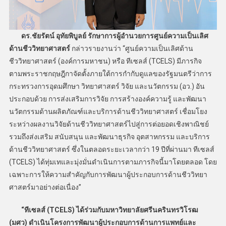
ดร.ชัยรัตน์ อุทัยพิบูลย์ รักษาการผู้อำนวยการศูนย์ความเป็นเลิศ
ด้านชีววิทยาศาสตร์
กล่าวรายงานว่า “ศูนย์ความเป็นเลิศด้าน
ชีววิทยาศาสตร์ (องค์การมหาชน) หรือ ทีเซลส์ (TCELS) มีภารกิจ
ตามพระราชกฤษฎีกาจัดตั้งภายใต้การกำกับดูแลของรัฐมนตรีว่าการ
กระทรวงการอุดมศึกษา วิทยาศาสตร์ วิจัย และนวัตกรรม (อว.) อัน
ประกอบด้วย การส่งเสริมการวิจัย การสร้างองค์ความรู้ และพัฒนา
นวัตกรรมด้านผลิตภัณฑ์และบริการด้านชีววิทยาศาสตร์ เชื่อมโยง
ระหว่างผลงานวิจัยด้านชีววิทยาศาสตร์ไปสู่การต่อยอดเชิงพาณิชย์
รวมถึงส่งเสริม สนับสนุน และพัฒนาธุรกิจ อุตสาหกรรม และบริการ
ด้านชีววิทยาศาสตร์ ซึ่งในตลอดระยะเวลากว่า 19 ปีที่ผ่านมา ทีเซลส์
(TCELS) ได้ทุ่มเทและมุ่งมั่นดำเนินการตามภารกิจนี้มาโดยตลอด โดย
เฉพาะการให้ความสำคัญกับการพัฒนาผู้ประกอบการด้านชีววิทยา
ศาสตร์มาอย่างต่อเนื่อง”
“ทีเซลส์ (TCELS) ได้ร่วมกับมหาวิทยาลัยศรีนครินทรวิโรฒ
(มศว) ดำเนินโครงการพัฒนาผู้ประกอบการด้านการแพทย์และ