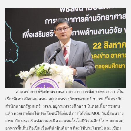
ศาสตราจารย์พิเศษ ดร.เอนก กล่าวว่า การตั้งกระทรวง อว. เป็น
เรื่องพิเศษ เมื่อก่อน สทน. อยู่กระทรวงวิทยาศาสตร์ ฯ วช. ขึ้นตรงกับ
สำนักนายกรัฐมนตรี มรภ. อยู่กระทรวงศึกษาฯ ในตอนนี้มารวมกัน
แล้ว พวกเราต้องใช้ประโยชน์ให้เต็มที่ การได้เห็น MOU วันนี้ระหว่าง
สทน. กับ มรภ. 3 แห่งภาคเหนือ เอาเทคโนโลยีนิวเคลียร์ไปช่วยถนอม
อาหารพื้นถิ่น ถือเป็นเรื่องที่น่ายินดีมาก ที่จะใช้ประโยชน์ และเชื่อม