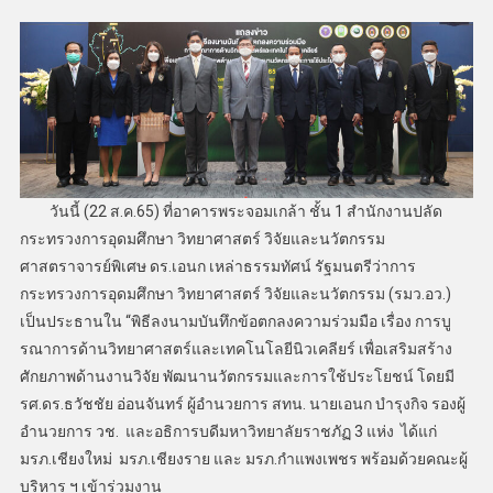
วันนี้ (22 ส.ค.65) ที่อาคารพระจอมเกล้า ชั้น 1 สำนักงานปลัด
กระทรวงการอุดมศึกษา วิทยาศาสตร์ วิจัยและนวัตกรรม
ศาสตราจารย์พิเศษ ดร.เอนก เหล่าธรรมทัศน์ รัฐมนตรีว่าการ
กระทรวงการอุดมศึกษา วิทยาศาสตร์ วิจัยและนวัตกรรม (รมว.อว.)
เป็นประธานใน “พิธีลงนามบันทึกข้อตกลงความร่วมมือ เรื่อง การบู
รณาการด้านวิทยาศาสตร์และเทคโนโลยีนิวเคลียร์ เพื่อเสริมสร้าง
ศักยภาพด้านงานวิจัย พัฒนานวัตกรรมและการใช้ประโยชน์ โดยมี
รศ.ดร.ธวัชชัย อ่อนจันทร์ ผู้อำนวยการ สทน. นายเอนก บำรุงกิจ รองผู้
อำนวยการ วช. และอธิการบดีมหาวิทยาลัยราชภัฏ 3 แห่ง ได้แก่
มรภ.เชียงใหม่ มรภ.เชียงราย และ มรภ.กำแพงเพชร พร้อมด้วยคณะผู้
บริหาร ฯ เข้าร่วมงาน