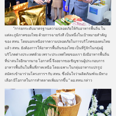
“การยกระดับมาตรฐานความปลอดภัยให้กับอาหารพื้นถิ่น ใน
แต่ละภูมิภาคของไทย ด้วยการฉายรังสี เป็นหนึ่งในเป้าหมายสำคัญ
ของ สทน. โดยนอกเหนือจากความปลอดภัยในการบริโภคของคนไทย
แล้ว สทน. ยังต้องการให้อาหารพื้นถิ่นของไทย เป็นที่รู้จักในกลุ่มผู้
บริโภคต่างประเทศด้วย เพราะประเทศไทยของเรา ยังมีอาหารพื้นถิ่น
ที่น่าสนใจอีกมากมาย โอกาสนี้ จึงอยากขอเชิญชวนผู้ประกอบการ
อาหารพื้นถิ่นในพื้นที่ภาคเหนือ โดยเฉพาะในกลุ่มอาหารแปรรูป
สมัครเข้ามาร่วมโครงการฯ กับ สทน. ซึ่งมั่นใจว่าผลิตภัณฑ์จะมีทาง
เลือก มีโอกาสในการทำตลาดเพิ่มมากขึ้น ” ผอ.สทน.กล่าว