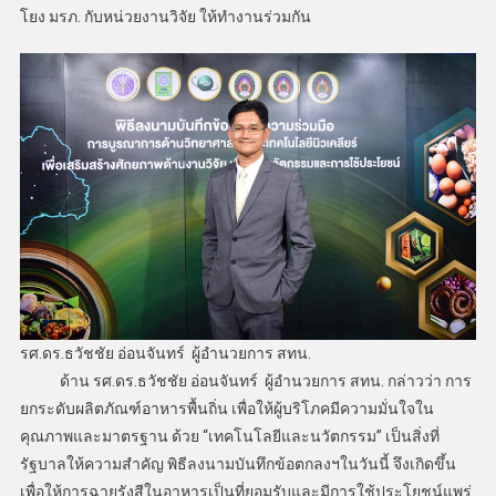
โยง มรภ. กับหน่วยงานวิจัย ให้ทำงานร่วมกัน
รศ.ดร.ธวัชชัย อ่อนจันทร์ ผู้อำนวยการ สทน.
ด้าน รศ.ดร.ธวัชชัย อ่อนจันทร์ ผู้อำนวยการ สทน. กล่าวว่า การ
ยกระดับผลิตภัณฑ์อาหารพื้นถิ่น เพื่อให้ผู้บริโภคมีความมั่นใจใน
คุณภาพและมาตรฐาน ด้วย “เทคโนโลยีและนวัตกรรม” เป็นสิ่งที่
รัฐบาลให้ความสำคัญ พิธีลงนามบันทึกข้อตกลงฯในวันนี้ จึงเกิดขึ้น
เพื่อให้การฉายรังสีในอาหารเป็นที่ยอมรับและมีการใช้ประโยชน์แพร่