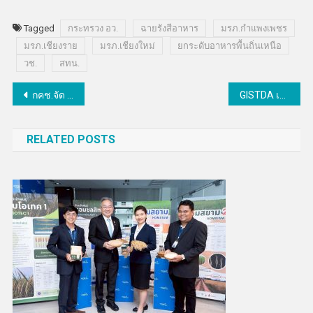
Tagged
กระทรวง อว.
ฉายรังสีอาหาร
มรภ.กำแพงเพชร
มรภ.เชียงราย
มรภ.เชียงใหม่
ยกระดับอาหารพื้นถิ่นเหนือ
วช.
สทน.
แนะแนว
กคช.จัด OPEN HOUSE เปิดบ้าน “บมจ.เคหะสุขประชา” เร่งสร้างที่อยู่อาศัยคู่การพัฒนาเศรษฐกิจชุมชน
GISTDA เปิดภาพจากดาวเทียมสุโขทัย พิษณุโลก น้ำท่วมแล้วกว่า 9 หมื่นไร่
เรื่อง
RELATED POSTS