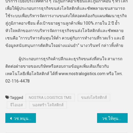
บริการไปยังประเทศต่าง ๆ ในภูมิภาคอาเซียนและภูมิภาคอื่น ๆ ทั่วโลก
เพื่อให้ผู้ประกอบการธุรกิจขนส่งโลจิสติกส์และซัพพลายเชนสามารถ
ใช้ระบบเพื่อบริหารจัดการงานขนส่งให้สอดคล้องกับแผนพัฒนาธุรกิจ
สู่ภูมิภาคอาเซียน ตั้งเป้าขยายฐานลูกค้าเพิ่ม 100% ภายใน 2 ปี ย้ำ
หัวใจหลักของการบริหารจัดการธุรกิจขนส่งโลจิสติกส์และซัพพลาย
เชนคือ “การบริหารต้นทุนให้ต่ำ ควบคู่กับการทำงานที่รวดเร็ว และมี
ข้อมูลสนับสนุนการตัดสินใจอย่างแม่นยำ” นางวรินทร์ กล่าวทิ้งท้าย
ผู้ประกอบการธุรกิจค้าปลีกและธุรกิจขนส่งที่สนใจ สามารถ
ติดต่อฝ่ายขายของบริษัทหรือสอบถามข้อมูลเพิ่มเติมเกี่ยวกับ
เทคโนโลยีเพื่อโลจิสติกส์ ได้ที่ www.nostralogistics.com หรือ โทร.
02-116-4478
Tagged
NOSTRA LOGISTICS TMS
ขนส่งโลจิสติกส์
จีไอเอส
นอสตร้า โลจิสติกส์
แนะแนว
วช.หนุนนักวิจัย มก.พัฒนาแหล่งน้ำบาดาล-เติมน้ำใต้ดินในพื้นที่ชัยภูมิให้มีน้ำบาดาลใช้อย่างยั่งยืน
วช.ให้ทุนทีมเศรษฐศาสตร์ มช.ศึกษาปัจจัยการอยู่รอดของวิสาหกิจชุมชนภาคเหนือภายใต้สถานการณ์วิกฤตCOVID-19
เรื่อง