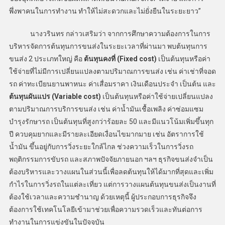
พึ่งพาคนในการทำงาน ทำให้ไม่สะดวกและไม่ยั่งยืนในระยะยาว”
นางวรินทร กล่าวเสริมว่า จากการศึกษาความต้องการในการ
บริหารจัดการต้นทุนการขนส่งในระยะเวลาที่ผ่านมา พบต้นทุนการ
ขนส่ง 2 ประเภทใหญ่ คือ
ต้นทุนคงที่ (Fixed cost)
เป็นต้นทุนหรือค่า
ใช้จ่ายที่ไม่มีการเปลี่ยนแปลงตามปริมาณการขนส่ง เช่น ค่าเช่าที่จอด
รถ ค่าทะเบียนยานพาหนะ ค่าเสื่อมราคา เงินเดือนประจำ เป็นต้น และ
ต้นทุนผันแปร (Variable cost)
เป็นต้นทุนหรือค่าใช้จ่ายเปลี่ยนแปลง
ตามปริมาณการบริการขนส่ง เช่น ค่าน้ำมันเชื้อเพลิง ค่าซ่อมแซม
บำรุงรักษารถ เป็นต้นทุนที่สูงกว่าร้อยละ 50 และมีแนวโน้มเพิ่มขึ้นทุก
ปี ควบคุมยากและมีรายละเอียดเงื่อนไขมากมาย เช่น อัตราการใช้
น้ำมัน ขึ้นอยู่กับการวิ่งระยะใกล้ไกล ช่วงความเร็วในการวิ่งรถ
พฤติกรรมการขับรถ และสภาพปัจจัยภายนอก ฯลฯ ธุรกิจขนส่งจำเป็น
ต้องบริหารและวางแผนในส่วนนี้เพื่อลดต้นทุนให้ได้มากที่สุดและเพิ่ม
กำไรในการวิ่งรถในแต่ละเที่ยว แต่การวางแผนต้นทุนขนส่งเป็นงานที่
ต้องใช้เวลาและความชำนาญ ด้วยเหตุนี้ ผู้ประกอบการธุรกิจจึง
ต้องการใช้เทคโนโลยีเข้ามาช่วยเพื่อความรวดเร็วและทันต่อการ
ทำงานในการแข่งขันในปัจจุบัน