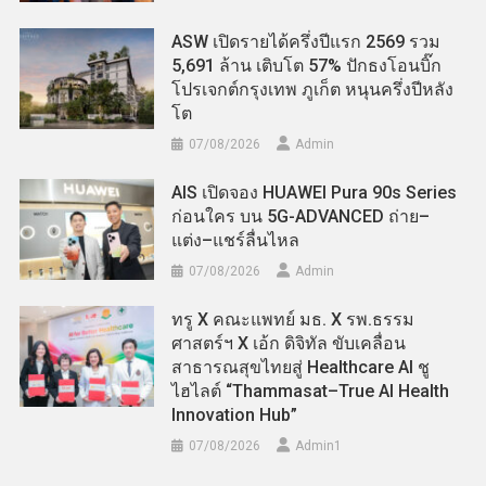
ASW เปิดรายได้ครึ่งปีแรก 2569 รวม
5,691 ล้าน เติบโต 57% ปักธงโอนบิ๊ก
โปรเจกต์กรุงเทพ ภูเก็ต หนุนครึ่งปีหลัง
โต
07/08/2026
Admin
AIS เปิดจอง HUAWEI Pura 90s Series
ก่อนใคร บน 5G-ADVANCED ถ่าย–
แต่ง–แชร์ลื่นไหล
07/08/2026
Admin
ทรู X คณะแพทย์ มธ. X รพ.ธรรม
ศาสตร์ฯ X เอ้ก ดิจิทัล ขับเคลื่อน
สาธารณสุขไทยสู่ Healthcare AI ชู
ไฮไลต์ “Thammasat–True AI Health
Innovation Hub”
07/08/2026
Admin​1