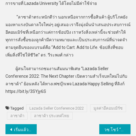
การขายที่ Lazada University ได้โดยไม่มีค่าใช้จ่าย
“ลาซาด้าตระหนักดีว่า นอกเหนือจากการซื้อสินค้า ผู้บริโภคยัง
มองหาแรงบันดาลใจใหม่ๆ อยู่เสมอ เราจึงมุ่งมั่นนำเสนอประสบการณ์
อีคอมเมิร์ซที่เหนือกว่าแค่การช้อปปิง เราหวังสิ่งเหล่านี้จะช่วยทำให้
ทุกการสั่งซื้อของลูกค้ามีความหมายและเป็นประสบการณ์ที่น่าจดจำ
ตามจุดยืนของแบรนด์คือ “Add to Cart. Add to Life. ช้อปสิ่งที่ชอบ
เพิ่มสิ่งที่ใช่ให้ชีวิต” ดร. วีระพงศ์ กล่าว
ผู้สนใจสามารถชมงานสัมมนาพิเศษ “Lazada Seller
Conference 2022: The Next Chapter เปิดความสำเร็จบทใหม่ไปกับ
ลาซาด้า” ย้อนหลัง ได้ทางเฟซบุ๊กเพจ Lazada Happy Selling ที่ลิงก์
https://bit.ly/3SYjy6S
Tagged
Lazada Seller Conference 2022
มูลค่าอีคอมเมิร์ซ
ลาซาด้า
ลาซาด้า ประเทศไทย
แนะแนว
เริ่มแล้ว APEC BCG Economy Thailand 2022 โชว์นวัตกรรมพร้อมต่อยอดธุรกิจที่ยั่งยืน
วช.โชว์ “ซินไบโอ โทโทล ไรซ์” นวัตกรรมสายอุดมศึกษา