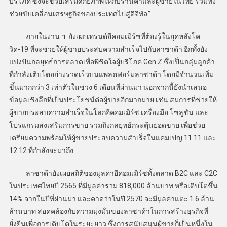
บริโภค ซึ่งจะช่วยเสริมศักยภาพให้กับร้านค้าและผู้ขายในไทย รวมทั้ง
ช่วยขับเคลื่อนเศรษฐกิจของประเทศไปสู่ดิจิทัล”
ภายในงาน ฯ ยังเผยเทรนด์อีคอมเมิร์ซที่ต้องรู้ในยุคหลังโค
วิด-19 ที่จะช่วยให้ผู้ขายประสบความสำเร็จไปกับลาซาด้า อีกทั้งยัง
แบ่งปันกลยุทธ์การตลาดเพื่อพิชิตใจผู้บริโภค Gen Z ซึ่งเป็นกลุ่มลูกค้า
ที่กำลังเติบโตอย่างรวดเร็วบนแพลตฟอร์มลาซาด้า โดยมีจำนวนเพิ่ม
ขึ้นมากกว่า 3 เท่าตัวในช่วง 6 เดือนที่ผ่านมา นอกจากนี้ยังนำเสนอ
ข้อมูลเชิงลึกที่เป็นประโยชน์ต่อผู้ขายอีกมากมาย เช่น สมการที่ช่วยให้
ผู้ขายประสบความสำเร็จในโลกอีคอมเมิร์ซ เครื่องมือ โซลูชัน และ
โปรแกรมส่งเสริมการขาย รวมถึงกลยุทธ์กระตุ้นยอดขาย เพื่อช่วย
เตรียมความพร้อมให้ผู้ขายประสบความสำเร็จในแคมเปญ 11.11 และ
12.12 ที่กำลังจะมาถึง
ลาซาด้ายังเผยสถิติของมูลค่าอีคอมเมิร์ซทั้งตลาด B2C และ C2C
ในประเทศไทยปี 2565 ที่มีมูลค่ารวม 818,000 ล้านบาท หรือเติบโตขึ้น
14% จากในปีที่ผ่านมา และคาดว่าในปี 2570 จะมีมูลค่าแตะ 1.6 ล้าน
ล้านบาท สอดคล้องกับความมุ่งมั่นของลาซาด้าในการสร้างธุรกิจที่
ยั่งยืนเพื่อการเติบโตในระยะยาว ซึ่งการสนับสนุนผู้ขายก็เป็นหนึ่งใน