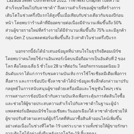
“Lazada Seller Conference 2022: The Next Chapter เปิดความ
สำเร็จบทใหม่ไปกับลาซาด้า” ถึงความสำเร็จของผู้ขายที่สร้างการ
เติบโตในช่วงครึ่งปีแรกได้สูงขึ้นเมื่อเทียบกับช่วงเดียวกันของปีก่อน
หน้า โดยพบว่าร้านค้าที่มียอดขายต่อเนื่องมีจำนวนเพิ่มขึ้นถึง 50%
ส่วนผู้ขายรายใหม่ที่สร้างรายได้มีจำนวนเพิ่มขึ้นถึง 75% และมีลูกค้า
กลุ่ม Gen Z บนแพลตฟอร์มเพิ่มขึ้นถึง 3 เท่าตัวในช่วงครึ่งปีแรก
นอกจากนี้ยังได้นำเสนอข้อมูลที่น่าสนใจในธุรกิจอีคอมเมิร์ซ
โดยพบว่าคนไทยใช้งานอินเทอร์เน็ตบนมือถือมากเป็นอันดับที่ 2 ของ
โลก คือโดยเฉลี่ย 5 ชั่วโมง 28 นาทีต่อวัน โดยกิจกรรมยอดนิยม 3
อันดับแรก ได้แก่ การรับชมความบันเทิง การใช้โซเชียลมีเดียเพื่อการ
สื่อสาร และการช้อปปิง ซึ่งลาซาด้าได้นำข้อมูลเชิงลึกดังกล่าวมาปรับ
กลยุทธ์ในการสนับสนุนผู้ขายด้วยเครื่องมือและโซลูชันใหม่ๆ เช่น
การผสานการช้อปปิงเข้ากับความบันเทิงเพื่อกระตุ้นการตัดสินใจซื้อ
และช่วยให้ผู้ขายประสบความสำเร็จไปกับลาซาด้าในฐานะผู้นำ
แพลตฟอร์มอีคอมเมิร์ซในเอเชียตะวันออกเฉียงใต้ ลาซาด้ายังช่วยให้
ผู้ขายปรับตัวตามเทรนด์ผู้บริโภคที่หันมาซื้อสินค้าออนไลน์เพิ่มขึ้น
อย่างต่อเนื่องในช่วงที่โควิด-19 แพร่ระบาด รวมทั้งช่วยให้ผู้ขายรักษา
การเติบโตได้อย่างยั่งยืนหลังจากโควิด-19 สิ้นสุดลง