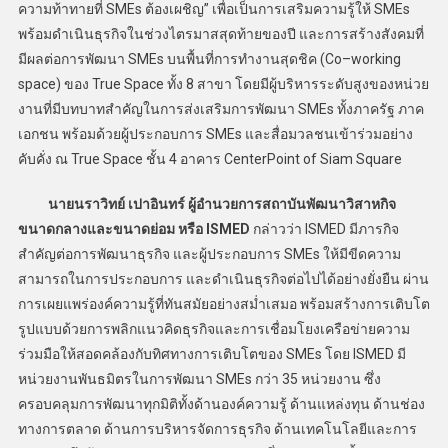
ความท้าทายที่ SMEs ต้องเผชิญ” เพื่อเป็นการเสริมความรู้ให้ SMEs
พร้อมดำเนินธุรกิจในช่วงไตรมาสสุดท้ายของปี และการสร้างสังคมที่
มีผลต่อการพัฒนา SMEs บนพื้นที่การทำงานสุดชิค (Co–working
space) ของ True Space ทั้ง 8 สาขา โดยมีผู้บริหารระดับสูงของหน่วย
งานที่มีบทบาทสำคัญในการส่งเสริมการพัฒนา SMEs ทั้งภาครัฐ ภาค
เอกชน พร้อมด้วยผู้ประกอบการ SMEs และสื่อมวลชนเข้าร่วมอย่าง
คับคั่ง ณ True Space ชั้น 4 อาคาร CenterPoint of Siam Square
นายนราวิทย์ เปาอินทร์ ผู้อำนวยการสถาบันพัฒนาวิสาหกิจ
ขนาดกลางและขนาดย่อม หรือ ISMED
กล่าวว่า ISMED มีภารกิจ
สำคัญต่อการพัฒนาธุรกิจ และผู้ประกอบการ SMEs ให้มีขีดความ
สามารถในการประกอบการ และดำเนินธุรกิจต่อไปได้อย่างยั่งยืน ผ่าน
การเผยแพร่องค์ความรู้ที่ทันสมัยอย่างสม่ำเสมอ พร้อมสร้างการเติบโต
รูปแบบด้วยการพลิกแนวคิดธุรกิจและการเชื่อมโยงเครือข่ายความ
ร่วมมือให้สอดคล้องกับทิศทางการเติบโตของ SMEs โดย ISMED มี
หน่วยงานพันธมิตรในการพัฒนา SMEs กว่า 35 หน่วยงาน ซึ่ง
ครอบคลุมการพัฒนาทุกมิติทั้งด้านองค์ความรู้ ด้านแหล่งทุน ด้านช่อง
ทางการตลาด ด้านการบริหารจัดการธุรกิจ ด้านเทคโนโลยีและการ