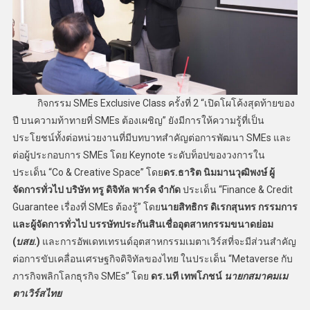
กิจกรรม SMEs Exclusive Class ครั้งที่ 2 “เปิดโผโค้งสุดท้ายของ
ปี บนความท้าทายที่ SMEs ต้องเผชิญ” ยังมีการให้ความรู้ที่เป็น
ประโยชน์ทั้งต่อหน่วยงานที่มีบทบาทสำคัญต่อการพัฒนา SMEs และ
ต่อผู้ประกอบการ SMEs โดย Keynote ระดับท็อปของวงการใน
ประเด็น “Co & Creative Space” โดย
ดร.ธาริต นิมมานวุฒิพงษ์ ผู้
จัดการทั่วไป บริษัท ทรู ดิจิทัล พาร์ค จำกัด
ประเด็น “Finance & Credit
Guarantee เรื่องที่ SMEs ต้องรู้” โดย
นายสิทธิกร ดิเรกสุนทร กรรมการ
และผู้จัดการทั่วไป บรรษัทประกันสินเชื่ออุตสาหกรรมขนาดย่อม
(
บสย
.)
และการอัพเดทเทรนด์อุตสาหกรรมเมตาเวิร์สที่จะมีส่วนสำคัญ
ต่อการขับเคลื่อนเศรษฐกิจดิจิทัลของไทย ในประเด็น “Metaverse กับ
ภารกิจพลิกโลกธุรกิจ SMEs” โดย
ดร.นที เทพโภชน์
นายกสมาคมเม
ตาเวิร์สไทย