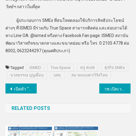
วิทย์ฯ กล่าวในที่สุด
ผู้ประกอบการ SMEs ที่สนใจทดลองใช้บริการสิทธิประโยชน์
ต่างๆ ที่ ISMED มีร่วมกับ True Space สามารถติดต่อ และสอบถามได้
ทาง Line OA: @ismed หรือทาง Facebook Fan page:
ISMED สถาบัน
พัฒนาวิสาหกิจขนาดกลางและขนาดย่อม หรือ โทร. 0 2105 4778 ต่อ
8002, 0623244297 (คุณศศิประภา)
Tagged
ISMED
True Space
ทรู สเปซ
ธุรกิจ SMEs
นวลพรรณ บุญเผื่อน
บสย.
สมาคมเมตาเวิร์สไทย
แนะแนว
เปิดตัว “eArena MQDC BOOTCAMP เวิลด์คลาสสแตนดาร์ดอีสปอร์ต
วช.เปิดเวทีเสวนา”อัศจรรย์นานาพรรณไม้ดอกไม้ประดับ”
เรื่อง
RELATED POSTS