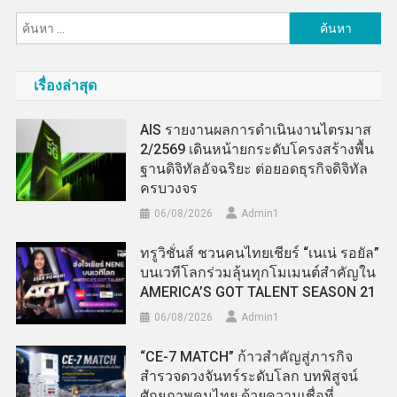
ค้นหา
สำหรับ:
เรื่องล่าสุด
AIS รายงานผลการดำเนินงานไตรมาส
2/2569 เดินหน้ายกระดับโครงสร้างพื้น
ฐานดิจิทัลอัจฉริยะ ต่อยอดธุรกิจดิจิทัล
ครบวงจร
06/08/2026
Admin​1
ทรูวิชั่นส์ ชวนคนไทยเชียร์ “เนเน่ รอยัล”
บนเวทีโลกร่วมลุ้นทุกโมเมนต์สำคัญใน
AMERICA’S GOT TALENT SEASON 21
06/08/2026
Admin​1
“CE-7 MATCH” ก้าวสำคัญสู่ภารกิจ
สำรวจดวงจันทร์ระดับโลก บทพิสูจน์
ศักยภาพคนไทย ด้วยความเชื่อที่