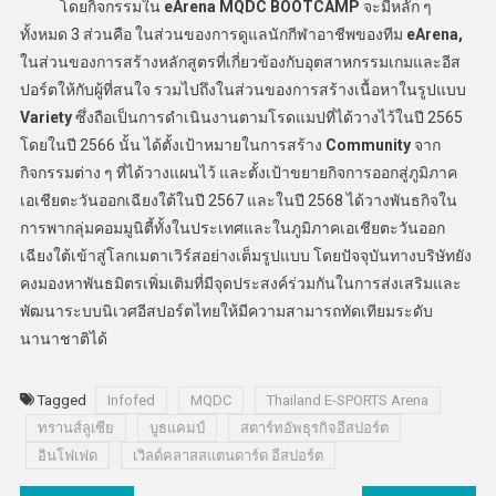
โดยกิจกรรมใน
eArena MQDC BOOTCAMP
จะมีหลัก ๆ
ทั้งหมด 3 ส่วนคือ ในส่วนของการดูแลนักกีฬาอาชีพของทีม
eArena,
ในส่วนของการสร้างหลักสูตรที่เกี่ยวข้องกับอุตสาหกรรมเกมและอีส
ปอร์ตให้กับผู้ที่สนใจ รวมไปถึงในส่วนของการสร้างเนื้อหาในรูปแบบ
Variety
ซึ่งถือเป็นการดำเนินงานตามโรดแมปที่ได้วางไว้ในปี 2565
โดยในปี 2566 นั้น ได้ตั้งเป้าหมายในการสร้าง
Community
จาก
กิจกรรมต่าง ๆ ที่ได้วางแผนไว้ และตั้งเป้าขยายกิจการออกสู่ภูมิภาค
เอเชียตะวันออกเฉียงใต้ในปี 2567 และในปี 2568 ได้วางพันธกิจใน
การพากลุ่มคอมมูนิตี้ทั้งในประเทศและในภูมิภาคเอเชียตะวันออก
เฉียงใต้เข้าสู่โลกเมตาเวิร์สอย่างเต็มรูปแบบ โดยปัจจุบันทางบริษัทยัง
คงมองหาพันธมิตรเพิ่มเติมที่มีจุดประสงค์ร่วมกันในการส่งเสริมและ
พัฒนาระบบนิเวศอีสปอร์ตไทยให้มีความสามารถทัดเทียมระดับ
นานาชาติได้
Tagged
Infofed
MQDC
Thailand E-SPORTS Arena
ทรานส์ลูเซีย
บูธแคมป์
สตาร์ทอัพธุรกิจอีสปอร์ต
อินโฟเฟด
เวิลด์คลาสสแตนดาร์ด อีสปอร์ต