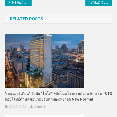
แนะแนว
NTจับมือTelehouseเสริมแกร่งบริการเชื่อมต่อเน็ตทั้งในและต่างประเทศ
ISMED จับมือ True Space เปิดพื้นที่สุดชิค ตอบโจทย์ทุกความสร้างสรรค์เพื่อธุรกิจ SMEs
เรื่อง
RELATED POSTS
“เลอ เมอริเดียน” จับมือ “โตโต้” พลิกโฉมโรงแรมด้วยนวัตกรรม TOTO
ตอบโจทย์ด้านสุขอนามัยรับนักท่องเที่ยวยุค New Normal
27/07/2022
Admin​1