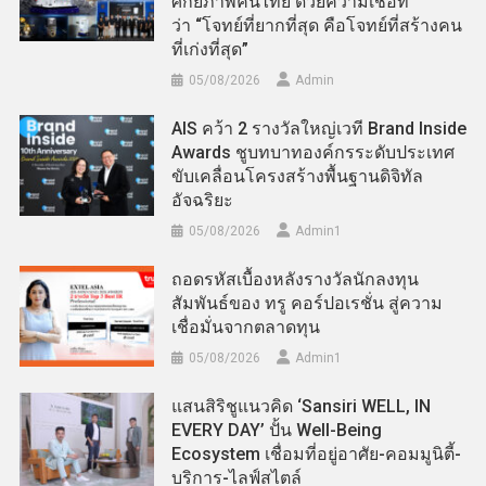
ศักยภาพคนไทย ด้วยความเชื่อที่
ว่า “โจทย์ที่ยากที่สุด คือโจทย์ที่สร้างคน
ที่เก่งที่สุด”
05/08/2026
Admin
AIS คว้า 2 รางวัลใหญ่เวที Brand Inside
Awards ชูบทบาทองค์กรระดับประเทศ
ขับเคลื่อนโครงสร้างพื้นฐานดิจิทัล
อัจฉริยะ
05/08/2026
Admin​1
ถอดรหัสเบื้องหลังรางวัลนักลงทุน
สัมพันธ์ของ ทรู คอร์ปอเรชั่น สู่ความ
เชื่อมั่นจากตลาดทุน
05/08/2026
Admin​1
แสนสิริชูแนวคิด ‘Sansiri WELL, IN
EVERY DAY’ ปั้น Well-Being
Ecosystem เชื่อมที่อยู่อาศัย-คอมมูนิตี้-
บริการ-ไลฟ์สไตล์