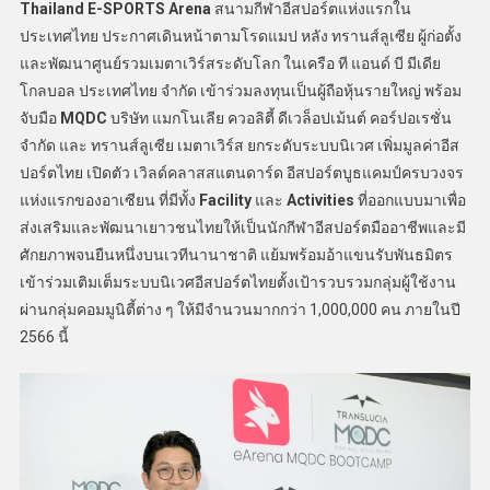
Thailand E-SPORTS Arena
สนามกีฬาอีสปอร์ตแห่งแรกใน
ประเทศไทย ประกาศเดินหน้าตามโรดแมป หลัง ทรานส์ลูเซีย ผู้ก่อตั้ง
และพัฒนาศูนย์รวมเมตาเวิร์สระดับโลก ในเครือ ที แอนด์ บี มีเดีย
โกลบอล ประเทศไทย จำกัด เข้าร่วมลงทุนเป็นผู้ถือหุ้นรายใหญ่ พร้อม
จับมือ
MQDC
บริษัท แมกโนเลีย ควอลิตี้ ดีเวล็อปเม้นต์ คอร์ปอเรชั่น
จำกัด และ ทรานส์ลูเซีย เมตาเวิร์ส ยกระดับระบบนิเวศ เพิ่มมูลค่าอีส
ปอร์ตไทย เปิดตัว เวิลด์คลาสสแตนดาร์ด อีสปอร์ตบูธแคมป์ครบวงจร
แห่งแรกของอาเซียน ที่มีทั้ง
Facility
และ
Activities
ที่ออกแบบมาเพื่อ
ส่งเสริมและพัฒนาเยาวชนไทยให้เป็นนักกีฬาอีสปอร์ตมืออาชีพและมี
ศักยภาพจนยืนหนึ่งบนเวทีนานาชาติ แย้มพร้อมอ้าแขนรับพันธมิตร
เข้าร่วมเติมเต็มระบบนิเวศอีสปอร์ตไทยตั้งเป้ารวบรวมกลุ่มผู้ใช้งาน
ผ่านกลุ่มคอมมูนิตี้ต่าง ๆ ให้มีจำนวนมากกว่า 1,000,000 คน ภายในปี
2566 นี้