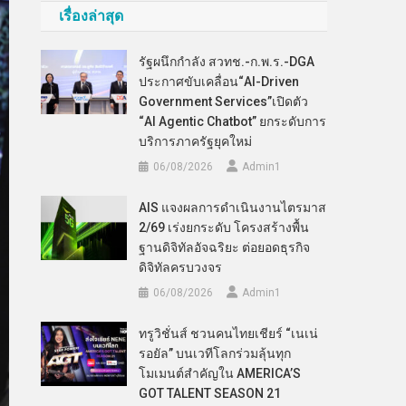
เรื่องล่าสุด
รัฐผนึกกำลัง สวทช.-ก.พ.ร.-DGA
ประกาศขับเคลื่อน“AI-Driven
Government Services”เปิดตัว
“AI Agentic Chatbot” ยกระดับการ
บริการภาครัฐยุคใหม่
06/08/2026
Admin​1
AIS แจงผลการดำเนินงานไตรมาส
2/69 เร่งยกระดับ โครงสร้างพื้น
ฐานดิจิทัลอัจฉริยะ ต่อยอดธุรกิจ
ดิจิทัลครบวงจร
06/08/2026
Admin​1
ทรูวิชั่นส์ ชวนคนไทยเชียร์ “เนเน่
รอยัล” บนเวทีโลกร่วมลุ้นทุก
โมเมนต์สำคัญใน AMERICA’S
GOT TALENT SEASON 21