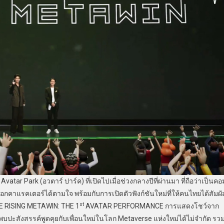
vatar Park (อวตาร์ ปาร์ค) ที่เปิดไปเมื่อช่วงกลางปีที่ผ่านมา ที่ถือว่าเป็นคอ
อกคาแรคเตอร์ได้ตามใจ พร้อมกับการเปิดตัวฟังก์ชันใหม่ที่ให้คนไทยได้สัมผั
st
HE RISING METAWIN: THE 1
AVATAR PERFORMANCE การแสดงโชว์จาก
บปะสังสรรค์พูดคุยกับเพื่อนใหม่ในโลก Metaverse แห่งใหม่ได้ไม่จำกัด รว