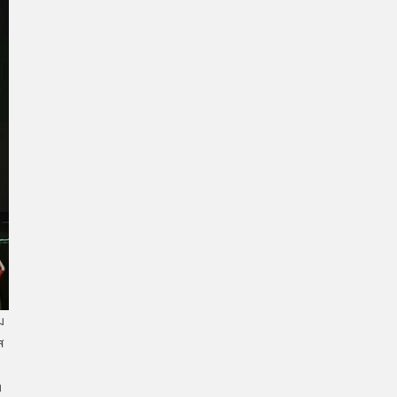
ม
ส
ม