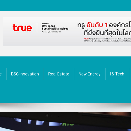
ัตกรรม
e
ESG Innovation
Real Estate
New Energy
I & Tech