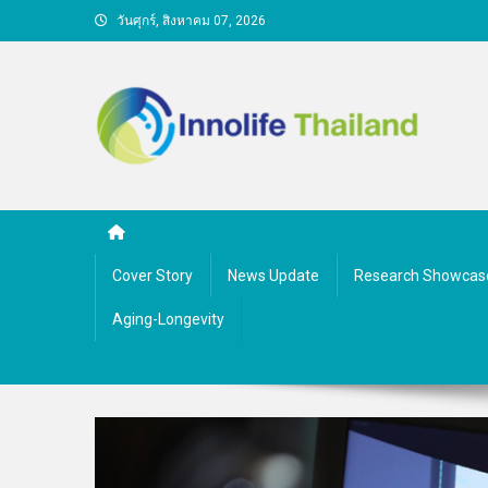
Skip
วันศุกร์, สิงหาคม 07, 2026
to
content
คนกับความคิด ชีวิตกับนว
Cover Story
News Update
Research Showcas
Aging-Longevity