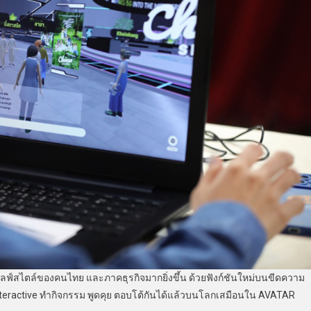
้งไลฟ์สไตล์ของคนไทย และภาคธุรกิจมากยิ่งขึ้น ด้วยฟังก์ชันใหม่บนขีดความ
teractive ทำกิจกรรม พูดคุย ตอบโต้กันได้แล้วบนโลกเสมือนใน AVATAR