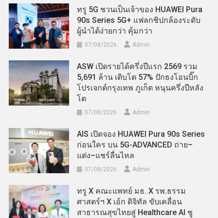
ทรู 5G ชวนเป็นเจ้าของ HUAWEI Pura
90s Series 5G+ แฟลกชิปกล้องระดับ
ผู้นำได้ง่ายกว่า คุ้มกว่า
07/08/2026
Admin
ASW เปิดรายได้ครึ่งปีแรก 2569 รวม
5,691 ล้าน เติบโต 57% ปักธงโอนบิ๊ก
โปรเจกต์กรุงเทพ ภูเก็ต หนุนครึ่งปีหลัง
โต
07/08/2026
Admin
AIS เปิดจอง HUAWEI Pura 90s Series
ก่อนใคร บน 5G-ADVANCED ถ่าย–
แต่ง–แชร์ลื่นไหล
07/08/2026
Admin
ทรู X คณะแพทย์ มธ. X รพ.ธรรม
ศาสตร์ฯ X เอ้ก ดิจิทัล ขับเคลื่อน
สาธารณสุขไทยสู่ Healthcare AI ชู