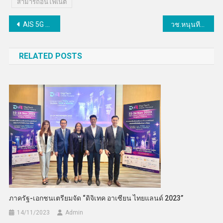
สามารถอินโฟเนต
แนะแนว
AIS 5G สร้างปรากฎการณ์สุดล้ำกับการแสดงโชว์ แฟนมีต แบบ Interactive ครั้งแรกในไทยบนโลกเสมือน
วช.หนุนทีม มธ. พัฒนาชุดตรวจวิเคราะห์จีโนไทป์ของหมู่เลือดระบบ Colton ช่วยแก้ปัญหาจัดหาเลือดให้เหมาะสมและปลอดภัย
เรื่อง
RELATED POSTS
ภาครัฐ-เอกชนเตรียมจัด “ดิจิเทค อาเซียน ไทยแลนด์ 2023”
14/11/2023
Admin