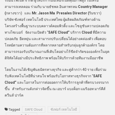
รถอินโฟเนต จำกัด ผู้ให้บริการอินเทอร์เน็ตคุณภาพสูง ในเครือ
สามารถเทลคอม ร่วมกับ นายธัชพล อินตาพรหม
Country Manager
(
กลางขวา) และ
Mr. Jason Ma Presales Director (
ริมขวา)
บริษัท ซังฟอร์ เทคโนโลยี ประเทศไทย ผู้ผลิตผลิตภัณฑ์ทางด้าน
โครงสร้างพื้นฐานระบบคลาวด์คอมพิวติ้ง และโซลูชันความปลอดภัย
ทางไซเบอร์ จัดงานเปิดตัว “
SAFE Cloud”
บริการ
Cloud
ที่มีความ
ปลอดภัย ยืดหยุ่น และสามารถปรับเปลี่ยนได้อย่างคล่องตัว เพื่อตอบ
โจทย์ตามความต้องการที่หลากหลายสำหรับกลุ่มลูกค้าองค์กร โดย
สามารถรองรับปริมาณงานที่เติบโตอย่างไร้ขีดจำกัดขององค์กรในยุค
ดิจิทัลได้อย่างมีประสิทธิภาพ พร้อมให้บริการด้วยทีมงานมืออาชีพ
โดยในงานได้เชิญพันธมิตรทางธุรกิจ และคู่ค้ากว่า 40 ราย เพื่อร่วม
รับฟังเทคโนโลยีที่น่าสนใจ พร้อมรับโอกาสทางธุรกิจจาก “
SAFE
Cloud”
และโอกาสในการต่อยอดการให้บริการลูกค้าที่ครบวงจรมาก
ขึ้น สำหรับงานดังกล่าวจัดขึ้น ณ เอบาร์ แบงค็อก แมริออท มาร์คีส์
ควีนส์ ปาร์ค
Tagged
SAFE Cloud
ซังฟอร์ เทคโนโลยี