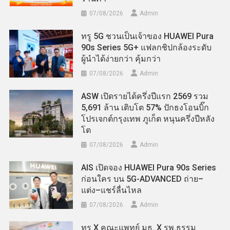
07/08/2026
Admin
ทรู 5G ชวนเป็นเจ้าของ HUAWEI Pura
90s Series 5G+ แฟลกชิปกล้องระดับ
ผู้นำได้ง่ายกว่า คุ้มกว่า
07/08/2026
Admin
ASW เปิดรายได้ครึ่งปีแรก 2569 รวม
5,691 ล้าน เติบโต 57% ปักธงโอนบิ๊ก
โปรเจกต์กรุงเทพ ภูเก็ต หนุนครึ่งปีหลัง
โต
07/08/2026
Admin
AIS เปิดจอง HUAWEI Pura 90s Series
ก่อนใคร บน 5G-ADVANCED ถ่าย–
แต่ง–แชร์ลื่นไหล
07/08/2026
Admin
ทรู X คณะแพทย์ มธ. X รพ.ธรรม