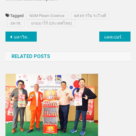
Tagged
NSM Plearn Science
ผศ.ดร.รวิน ระวิวงศ์
อพวช.
แกมมาโก้ (ประเทศไทย)
แนะแนว
มหาวิทยาลัยศรีปทุมชูหลักสูตรรองรับยุคดิจิทัล 5G เต็มรูปแบบโชว์ 3 นวัตกรรม IoT แก้ปัญหาสังคม
แคสเปอร์สกี้แนะวิธีป้องกันข้อมูลลูกค้าอีคอมเมิร์ซรั่วไหล
เรื่อง
RELATED POSTS