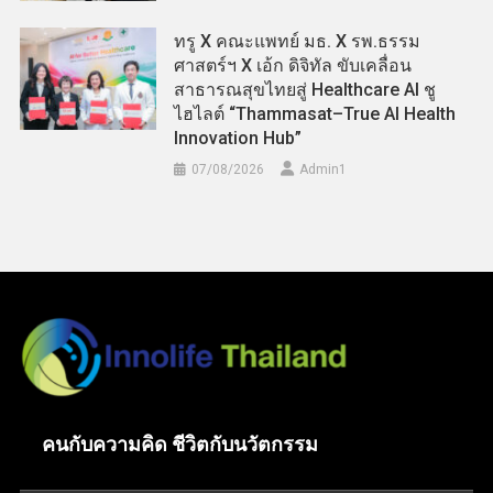
ทรู X คณะแพทย์ มธ. X รพ.ธรรม
ศาสตร์ฯ X เอ้ก ดิจิทัล ขับเคลื่อน
สาธารณสุขไทยสู่ Healthcare AI ชู
ไฮไลต์ “Thammasat–True AI Health
Innovation Hub”
07/08/2026
Admin​1
คนกับความคิด ชีวิตกับนวัตกรรม