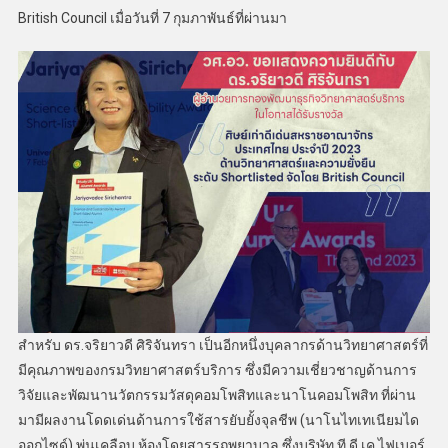
British Council เมื่อวันที่ 7 กุมภาพันธ์ที่ผ่านมา
สำหรับ ดร.จริยาวดี ศิริจันทรา เป็นอีกหนึ่งบุคลากรด้านวิทยาศาสตร์ที่
มีคุณภาพของกรมวิทยาศาสตร์บริการ ซึ่งมีความเชี่ยวชาญด้านการ
วิจัยและพัฒนานวัตกรรมวัสดุคอมโพสิทและนาโนคอมโพสิท ที่ผ่าน
มามีผลงานโดดเด่นด้านการใช้สารยับยั้งจุลชีพ (นาโนไทเทเนียมได
ออกไซด์) พ่นเคลือบ ห้องโดยสารรถพยาบาล ซึ่งบริษัท ที ดี เค ไฟเบอร์