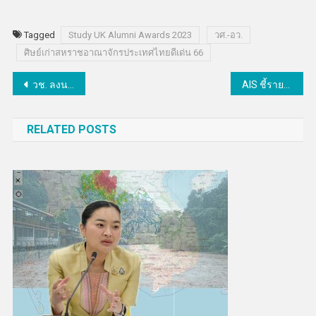
Tagged
Study UK Alumni Awards 2023
วศ.-อว.
ศิษย์เก่าสหราชอาณาจักรประเทศไทยดีเด่น 66
แนะแนว
วช. ลงนามความร่วมมือกับ 17 หน่วยงานเครือข่ายด้านการวิจัยสร้างนักวิจัยรุ่นใหม่
AIS ชี้รายได้รวมปี 65 โต 2.3% โชว์ศักยภาพผู้นำอุตฯดิจิทัล อัดงบลงทุน 30,000 ล้านขยายโครงข่ายอัจฉริยะ
เรื่อง
RELATED POSTS