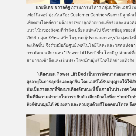
นายพิเดช ชวาลดิฐ
กรรมการบริหาร กลุ่มบริษัท เอสบี เฟอ
เฟอร์นิเจอร์ มุ่งเน้นเรื่อง Customer Centric หรือการมีลูกค
เพื่อตอบโจทย์ความต้องการของลูกค้าอย่างแท้จริงและแนวคิดนี
แนวโน้มของสังคมที่กำลังเปลี่ยนแปลงไป ซึ่งจากข้อมูลของสำน
2564 กลุ่มบริษัทเอสบีฯ ในฐานะผู้ประกอบภาคธุรกิจ มุ่งหวังท
จะเกิดขึ้น จึงร่วมมือกับศูนย์เทคโนโลยีโลหะและวัสดุแห่ง
การพัฒนาเตียงนอน “ Power Lift Bed” ขึ้น โดยมีรูปลักษณ์ที่
สามารถเข้าถึงและเป็นประโยชน์กับผู้บริโภคได้อย่างแท้จริง
“เตียงนอน Power Lift Bed เป็นการพัฒนาต่อยอดมาจากผ
สูงอายุในการลุกนั่งและลุกยืน โดยเอสบีได้รับอนุญาตให้ใช้
นับเป็นรายแรกที่พัฒนาเตียงลักษณะนี้ขึ้นภายในประเทศ โดยเตี
ฟื้นที่มีความลำบากในการขยับตัว เตียงมีกลไกที่จะช่วยปรับท่
ฟังก์ชันหมุนได้ 90 องศา และควบคุมด้วยรีโมตคอนโทรล จึงส