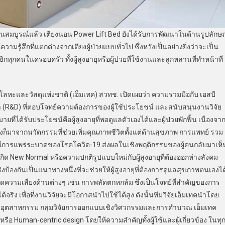
ถ้วนสมบูรณ์แล้ว เตียงนอน Power Lift Bed ยังได้รับการพัฒนาในด้านรูปลักษ
วามรู้สึกที่แตกต่างจากเตียงผู้ป่วยแบบทั่วไป ซึ่งหวังเป็นอย่างยิ่งว่าจะเป็น
ทุกคนในครอบครัว ทั้งผู้สูงอายุหรือผู้ป่วยที่ใช้งานและลูกหลานที่ทำหน้าที่
ลหะและวัสดุแห่งชาติ (เอ็มเทค) สวทช. เปิดเผยว่า ความร่วมมือกับ เอสบี
นา (R&D) ที่ตอบโจทย์ความต้องการของผู้ใช้ประโยชน์ และสนับสนุนงานวิจัย
ี่ได้รับประโยชน์คือผู้สูงอายุที่พอดูแลตัวเองได้และผู้ป่วยพักฟื้น เนื่องจา
งก็มาจากนวัตกรรมที่ช่วยเพิ่มคุณภาพชีวิตตั้งแต่ด้านสุขภาพ การแพทย์ รวม
์การแพร่ระบาดของโรคโควิด-19 ส่งผลในเชิงพฤติกรรมของผู้คนกลับมาเห็
ด New Normal หรือความปกติรูปแบบใหม่กับผู้สูงอายุที่ต้องออกห่างสังคม
ป้องกันเป็นแนวทางหนึ่งที่จะช่วยให้ผู้สูงอายุที่ต้องการดูแลสุขภาพตนเองได
ความเสี่ยงด้านต่างๆ เช่น การพลัดตกหกล้ม ซึ่งเป็นโจทย์ที่สำคัญของการ
ิง เพื่อที่งานวิจัยจะมีโอกาสนำไปใช้ได้สูง ดังนั้นทีมวิจัยเอ็มเทคนำโดย
ญหาอุตสาหกรรม กลุ่มวิจัยการออกแบบเชิงวิศวกรรมและการคำนวณ เอ็มเทค
ือ Human-centric design โดยให้ความสำคัญทั้งผู้ใช้และผู้เกี่ยวข้อง ในทุ