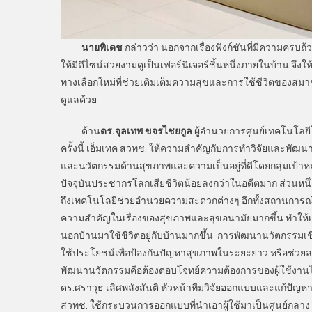
นายพิเดช
กล่าวว่า นอกจากเรื่องฟังก์ชันที่มีความครบ
ให้มีดีไซน์สวยงามดูเป็นเฟอร์นิเจอร์ชิ้นหนึ่งภายในบ้าน จึงให้ค
ทางเลือกใหม่ที่ช่วยเติมเต็มความสุขและการใช้ชีวิตของสมาชิก
ดูแลด้วย
ด้าน
ดร.จุลเทพ ขจรไชยกูล
ผู้อำนวยการศูนย์เทคโนโลยีโ
ครั้งนี้ เอ็มเทค สวทช. ให้ความสำคัญกับการทำวิจัยและพัฒ
และนวัตกรรมด้านสุขภาพและความเป็นอยู่ที่ดีโดยกลุ่มเป้าหมายท
ปัจจุบันประชากรโลกเสียชีวิตน้อยลงกว่าในอดีตมาก ส่วนหนึ่
ถึงเทคโนโลยีช่วยอำนวยความสะดวกต่างๆ อีกทั้งสถานการณ
ความสำคัญในเรื่องของสุขภาพและสุขอนามัยมากขึ้น ทำให้เกิ
นอกบ้านมาใช้ชีวิตอยู่กับบ้านมากขึ้น การพัฒนานวัตกรรมเชิง
ใช้ประโยชน์เพื่อป้องกันปัญหาสุขภาพในระยะยาว หรือช่วยลด
พัฒนานวัตกรรมคือต้องตอบโจทย์ความต้องการของผู้ใช้งานได้จร
ดร.ศราวุธ เลิศพลังสันติ หัวหน้าทีมวิจัยออกแบบและแก้ปั
สวทช. ใช้กระบวนการออกแบบที่นำเอาผู้ใช้มาเป็นศูนย์กลาง หร