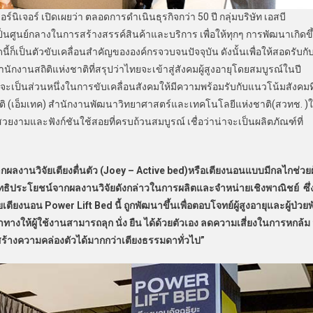
ร์นิเจอร์ เปิดเผยว่า ตลอดการดำเนินธุรกิจกว่า 50 ปี กลุ่มบริษัท เอสบี
้าเป็นศูนย์กลางในการสร้างสรรค์สินค้าและบริการ เพื่อให้ทุกๆ การพัฒนาเกิดขึ
้ก็เป็นตัวขับเคลื่อนสำคัญขององค์กรจวบจนปัจจุบัน ดังนั้นเพื่อให้สอดรับกั
ักงานสถิติแห่งชาติที่สรุปว่าไทยจะเข้าสู่สังคมผู้สูงอายุโดยสมบูรณ์ในปี
ี่จะเป็นส่วนหนึ่งในการขับเคลื่อนสังคมให้มีความพร้อมรับกับแนวโน้มสังคมที
ชาติ (เอ็มเทค) สำนักงานพัฒนาวิทยาศาสตร์และเทคโนโลยีแห่งชาติ(สวทช. )
สวยงามและฟังก์ชันใช้สอยที่ครบถ้วนสมบูรณ์ เชื่อว่าน่าจะเป็นผลิตภัณฑ์ที่
ลงานวิจัยเตียงตื่นตัว (Joey – Active bed)หรือเตียงนอนแบบมีกลไกช่วยผู
สิทธิประโยชน์จากผลงานวิจัยดังกล่าวในการผลิตและจำหน่ายเชิงพาณิชย์ ซึ่
ยงนอน Power Lift Bed นี้ ถูกพัฒนาขึ้นเพื่อตอบโจทย์ผู้สูงอายุและผู้ป่วยพ
าทางให้ผู้ใช้งานสามารถลุก นั่ง ยืน ได้ด้วยตัวเอง ลดความเสี่ยงในการหกล้ม 
ร้างความคล่องตัวได้มากกว่าเตียงธรรมดาทั่วไป”