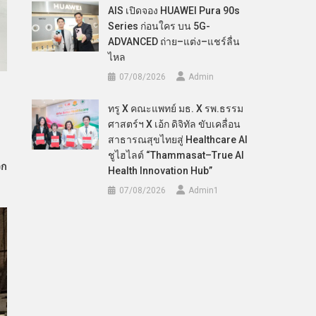
AIS เปิดจอง HUAWEI Pura 90s
Series ก่อนใคร บน 5G-
ADVANCED ถ่าย–แต่ง–แชร์ลื่น
ไหล
07/08/2026
Admin
ทรู X คณะแพทย์ มธ. X รพ.ธรรม
ศาสตร์ฯ X เอ้ก ดิจิทัล ขับเคลื่อน
สาธารณสุขไทยสู่ Healthcare AI
ชูไฮไลต์ “Thammasat–True AI
วก
Health Innovation Hub”
07/08/2026
Admin​1