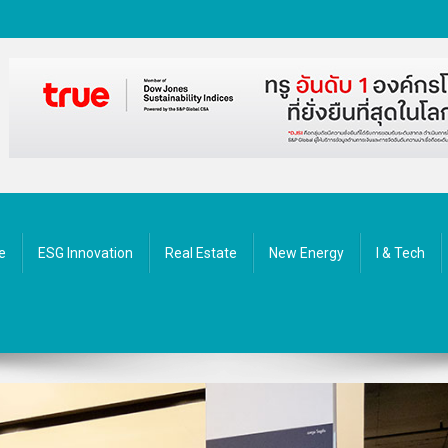
ัตกรรม
e
ESG Innovation
Real Estate
New Energy
I & Tech