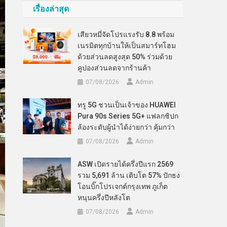
เรื่องล่าสุด
เสียวหมี่จัดโปรแรงรับ 8.8 พร้อม
เนรมิตทุกบ้านให้เป็นสมาร์ทโฮม
ด้วยส่วนลดสูงสุด 50% ร่วมด้วย
คูปองส่วนลดจากร้านค้า
07/08/2026
Admin
ทรู 5G ชวนเป็นเจ้าของ HUAWEI
Pura 90s Series 5G+ แฟลกชิปก
ล้องระดับผู้นำได้ง่ายกว่า คุ้มกว่า
07/08/2026
Admin
ASW เปิดรายได้ครึ่งปีแรก 2569
รวม 5,691 ล้าน เติบโต 57% ปักธง
โอนบิ๊กโปรเจกต์กรุงเทพ ภูเก็ต
หนุนครึ่งปีหลังโต
07/08/2026
Admin