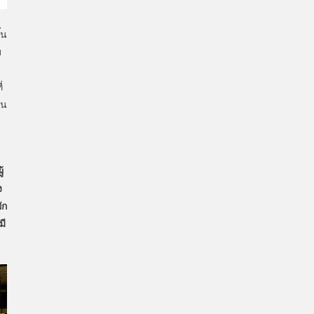
้น
บ
่
ใน
้
ง
ัก
มี