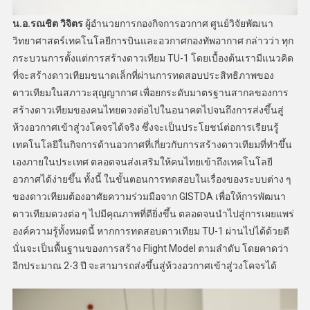
น.อ.รณชิต วิจิตร
ผู้อำนวยการกองกิจการอวกาศ ศูนย์วิจัยพัฒนา
วิทยาศาสตร์เทคโนโลยีการบินและอวกาศกองทัพอากาศ กล่าวว่า ทุก
กระบวนการตั้งแต่การสร้างดาวเทียม TU-1 โดยเบื้องต้นเรามีแนวคิด
ที่จะสร้างดาวเทียมขนาดเล็กที่ผ่านการทดสอบประสิทธิภาพของ
ดาวเทียมในสภาวะสุญญากาศ เพื่อยกระดับมาตรฐานสากลของการ
สร้างดาวเทียมของคนไทยดวงต่อไปในอนาคตไปจนถึงการส่งขึ้นสู่
ห้วงอวกาศเข้าสู่วงโคจรได้จริง ซึ่งจะเป็นประโยชน์ต่อการเรียนรู้
เทคโนโลยีในกิจการด้านอวกาศที่เกี่ยวกับการสร้างดาวเทียมที่ทำขึ้น
เองภายในประเทศ ตลอดจนส่งเสริมให้คนไทยเข้าถึงเทคโนโลยี
อวกาศได้ง่ายขึ้น ทั้งนี้ ในขั้นตอนการทดสอบในเรื่องของระบบต่าง ๆ
ของดาวเทียมต้องอาศัยความร่วมมือจาก GISTDA เพื่อให้การพัฒนา
ดาวเทียมดวงต่อ ๆ ไปมีคุณภาพที่ดียิ่งขึ้น ตลอดจนนำไปสู่การเผยแพร่
องค์ความรู้ทั้งหมดนี้ หากการทดสอบดาวเทียม TU-1 ผ่านไปได้ด้วยดี
นั่นจะเป็นพื้นฐานของการสร้าง Flight Model ตามลำดับ โดยคาดว่า
อีกประมาณ 2-3 ปี จะสามารถส่งขึ้นสู่ห้วงอวกาศเข้าสู่วงโคจรได้