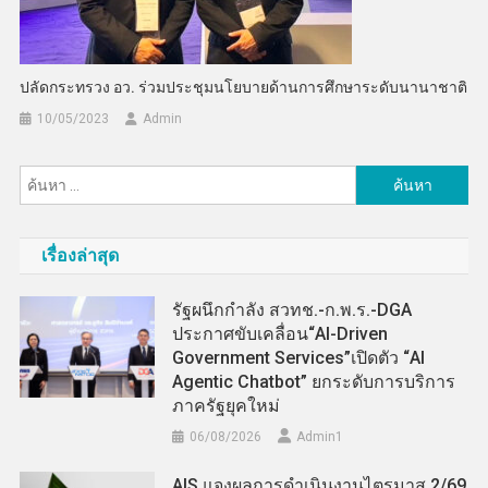
ปลัดกระทรวง อว. ร่วมประชุมนโยบายด้านการศึกษาระดับนานาชาติ
10/05/2023
Admin
ค้นหา
สำหรับ:
เรื่องล่าสุด
รัฐผนึกกำลัง สวทช.-ก.พ.ร.-DGA
ประกาศขับเคลื่อน“AI-Driven
Government Services”เปิดตัว “AI
Agentic Chatbot” ยกระดับการบริการ
ภาครัฐยุคใหม่
06/08/2026
Admin​1
AIS แจงผลการดำเนินงานไตรมาส 2/69