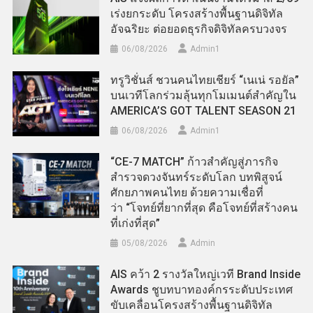
เร่งยกระดับ โครงสร้างพื้นฐานดิจิทัล
อัจฉริยะ ต่อยอดธุรกิจดิจิทัลครบวงจร
06/08/2026
Admin​1
ทรูวิชั่นส์ ชวนคนไทยเชียร์ “เนเน่ รอยัล”
บนเวทีโลกร่วมลุ้นทุกโมเมนต์สำคัญใน
AMERICA’S GOT TALENT SEASON 21
06/08/2026
Admin​1
“CE-7 MATCH” ก้าวสำคัญสู่ภารกิจ
สำรวจดวงจันทร์ระดับโลก บทพิสูจน์
ศักยภาพคนไทย ด้วยความเชื่อที่
ว่า “โจทย์ที่ยากที่สุด คือโจทย์ที่สร้างคน
ที่เก่งที่สุด”
05/08/2026
Admin
AIS คว้า 2 รางวัลใหญ่เวที Brand Inside
Awards ชูบทบาทองค์กรระดับประเทศ
ขับเคลื่อนโครงสร้างพื้นฐานดิจิทัล