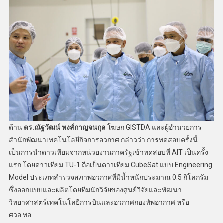
ด้าน
ดร.ณัฐวัฒน์ หงส์กาญจนกุล
โฆษก GISTDA และผู้อำนวยการ
สำนักพัฒนาเทคโนโลยีกิจการอวกาศ กล่าวว่า การทดสอบครั้งนี้
เป็นการนำดาวเทียมจากหน่วยงานภาครัฐเข้าทดสอบที่ AIT เป็นครั้ง
แรก โดยดาวเทียม TU-1 ถือเป็นดาวเทียม CubeSat แบบ Engineering
Model ประเภทสำรวจสภาพอวกาศที่มีน้ำหนักประมาณ 0.5 กิโลกรัม
ซึ่งออกแบบและผลิตโดยทีมนักวิจัยของศูนย์วิจัยและพัฒนา
วิทยาศาสตร์เทคโนโลยีการบินและอวกาศกองทัพอากาศ หรือ
ศวอ.ทอ.