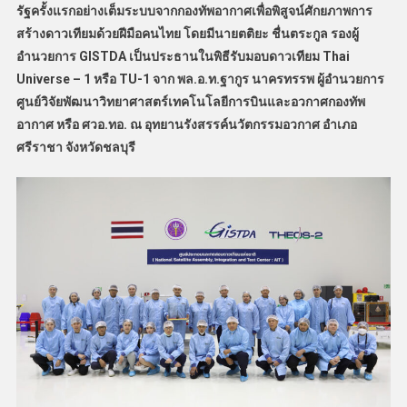
รัฐครั้งแรกอย่างเต็มระบบจากกองทัพอากาศเพื่อพิสูจน์ศักยภาพการ
สร้างดาวเทียมด้วยฝีมือคนไทย โดยมีนายตติยะ ชื่นตระกูล รองผู้
อำนวยการ GISTDA เป็นประธานในพิธีรับมอบดาวเทียม Thai
Universe – 1 หรือ TU-1 จาก พล.อ.ท.ฐากูร นาครทรรพ ผู้อำนวยการ
ศูนย์วิจัยพัฒนาวิทยาศาสตร์เทคโนโลยีการบินและอวกาศกองทัพ
อากาศ หรือ ศวอ.ทอ. ณ อุทยานรังสรรค์นวัตกรรมอวกาศ อำเภอ
ศรีราชา จังหวัดชลบุรี