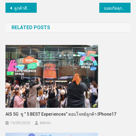
แนะแนว
ลูกค้าดีแทค-ทรูพร้อมใช้สัญญาณโรมมิ่ง 77 จังหวัด
ยอดภัยคุกคามทางเว็บไม่แผ่ว แคสเปอร์สกี้แนะคนไทยเฝ้าระวังเลี่ยงกลโกงออนไลน์
เรื่อง
RELATED POSTS
AIS 5G ชู ” 5 BEST Experiences” ตอบโจทย์ลูกค้า IPhone17
19/09/2025
Admin