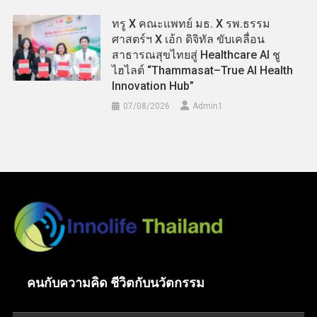
ทรู X คณะแพทย์ มธ. X รพ.ธรรม
ศาสตร์ฯ X เอ้ก ดิจิทัล ขับเคลื่อน
สาธารณสุขไทยสู่ Healthcare AI ชู
ไฮไลต์ “Thammasat–True AI Health
Innovation Hub”
07/08/2026
Admin​1
คนกับความคิด ชีวิตกับนวัตกรรม