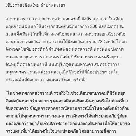
เชียงราย เชียงใหม่ ลำปาง พะเยา
เลขานุการ รมว.อว. กล่าวต่อว่า นอกจากนี้ ยังมีรายงานว่าในเดือน
พฤษภาคม มีแนวโน้มจะเกิดฝนตกหนักมากกว่า 300 มิลลิเมตร (ฝน
สะสมทั้งเดือน) ในพื้นที่ภาคเหนือตอนล่าง ภาคตะวันออกเฉียงเหนือ
ตอนบน ภาคตะวันออก และภาคใต้ฝั่งตะวันตก รวม 22 จังหวัด ได้แก่
จังหวัดสุโขทัย อุตรดิตถ์ กำแพงเพชร นครสวรรค์ นครพนม บึงกาฬ
หนองคาย มุกดาหาร สกลนคร สิงห์บุรี ชัยนาท พระนครศรีอยุธยา
จันทบุรี ตราด ปทุมธานี นนทบุรี กรุงเทพมหานคร สมุทรปราการ
สมุทรสาคร ระนอง พังงา และภูเก็ต จึงขอให้พี่น้องประชาชนใน
บริเวณพื้นที่ดังกล่าววางแผนเตรียมการรับมือ
“
ในช่วงเทศกาลสงกรานต์ รวมถึงในช่วงเดือนพฤษภาคมที่มีวันหยุด
ติดต่อกันหลายวัน หลาย ๆ คนอาจมีแผนที่จะเดินทางหรือไปท่องเที่ยว
กับครอบครัว ข้อมูลการคาดการณ์สถานการณ์น้ำในช่วงดังกล่าวด้วย
จะช่วยให้ทุกคนสามารถวางแผนการเดินทางได้อย่างปลอดภัย รู้ก่อน
ปลอดภัยกว่า อย่าลืมเช็กสภาพอากาศก่อนออกเดินทาง เพื่อให้สามารถ
วางแผนเที่ยวได้อย่างมั่นใจและปลอดภัย โดยสามารถเช็คการ