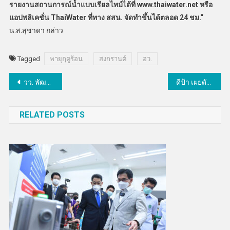
รายงานสถานการณ์น้ำแบบเรียลไทม์ได้ที่ www.thaiwater.net
หรือ
แอปพลิเคชั่น ThaiWater
ที่ทาง สสน. จัดทำขึ้นได้ตลอด 24 ชม.“
น.ส.สุชาดา กล่าว
Tagged
พายุฤดูร้อน
สงกรานต์
อว.
แนะแนว
วว. พัฒนาสารเสริมสุขภาพสัตว์ปีกจากจิ้งหรีดทองดำ ช่วยลดปริมาณเชื้อก่อโรค
ดีป้า เผยดัชนีความเชื่อมั่นอุตสาหกรรมดิจิทัล ไตรมาสแรกปีนี้ ฟื้นสู่ระดับ “เชื่อมั่น”
เรื่อง
RELATED POSTS