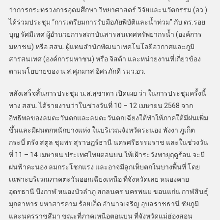
ว่าการกระทรวงการอุดมศึกษา วิทยาศาสตร์ วิจัยและนวัตกรรม (อว.)
ได้ร่วมประชุม “การเตรียมการรับมือภัยพิบัติและน้ำท่วม” กับ ดร.รอย
บุญ รัศมีเทศ ผู้อำนวยการสถาบันสารสนเทศทรัพยากรน้ำ (องค์การ
มหาชน) หรือ สสน. ผู้แทนสำนักพัฒนาเทคโนโลยีอวกาศและภูมิ
สารสนเทศ (องค์การมหาชน) หรือ จิสด้า และหน่วยงานที่เกี่ยวข้อง
ตามนโยบายของ น.ส.ศุภมาส อิศรภักดี รมว.อว.
หลังเสร็จสิ้นการประชุม น.ส.สุชาดา เปิดเผย ว่า ในการประชุมครั้งนี้
ทาง สสน. ได้รายงานว่าในช่วงวันที่ 10 – 12 เมษายน 2568 จาก
อิทธิพลของลมตะวันตกและลมตะวันตกเฉียงใต้ทำให้ภาคใต้มีฝนเพิ่ม
ขึ้นและมีฝนตกหนักบางแห่ง ในบริเวณจังหวัดระนอง พังงา ภูเก็ต
กระบี่ ตรัง สตูล ชุมพร สุราษฎร์ธานี นครศรีธรรมราช และในช่วงวัน
ที่ 11 – 14 เมษายน ประเทศไทยตอนบน ให้เฝ้าระวังพายุฤดูร้อน จะมี
ฝนฟ้าคะนอง ลมกระโชกแรง และอาจมีลูกเห็บตกในบางพื้นที่ โดย
เฉพาะบริเวณภาคตะวันออกเฉียงเหนือ ที่จังหวัดเลย หนองคาย
อุดรธานี บึงกาฬ หนองบัวลำภู สกลนคร นครพนม ขอนแก่น กาฬสินธุ์
มุกดาหาร มหาสารคาม ร้อยเอ็ด อำนาจเจริญ อุบลราชธานี ชัยภูมิ
และนครราชสีมา ขณะที่ภาคเหนือตอนบน ที่จังหวัดแม่ฮ่องสอน