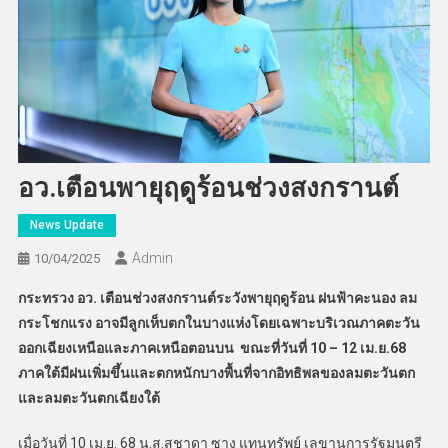
อว.เตือนพายุฤดูร้อนช่วงสงกรานต์
News Update
Admin
10/04/2025
กระทรวง อว. เตือนช่วงสงกรานต์ระวังพายุฤดูร้อน ฝนฟ้าคะนอง ลม
กระโชกแรง อาจมีลูกเห็บตกในบางแห่งโดยเฉพาะบริเวณภาคตะวัน
ออกเฉียงเหนือและภาคเหนือตอนบน ขณะที่วันที่ 10 –
12 เม.ย.68
ภาคใต้มีฝนเพิ่มขึ้นและตกหนักบางพื้นที่จากอิทธิพลของลมตะวันตก
และลมตะวันตกเฉียงใต้
เมื่อวันที่ 10 เม.ย. 68 น.ส.สุชาดา ซาง แทนทรัพย์ เลขานุการรัฐมนตรี