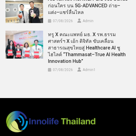
ก่อนใคร บน 5G-ADVANCED ถ่าย–
แต่ง–แชร์ลื่นไหล
07/08/2026
Admin
ทรู X คณะแพทย์ มธ. X รพ.ธรรม
ศาสตร์ฯ X เอ้ก ดิจิทัล ขับเคลื่อน
สาธารณสุขไทยสู่ Healthcare AI ชู
ไฮไลต์ “Thammasat–True AI Health
Innovation Hub”
07/08/2026
Admin​1