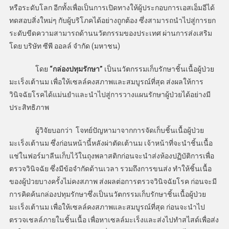
หรือระดับโลก อีกทั้งเพื่อเป็นการเปิดทางให้ผู้ประกอบการเอสเอ็มอีได้
ทดสอบสิ่งใหม่ๆ กับผู้บริโภคได้อย่างถูกต้อง ซึ่งสามารถนำไปสู่การยก
ระดับขีดความสามารถด้านนวัตกรรมของประเทศ ผ่านการส่งเสริม
โดย บริษัท ซีพี ออลล์ จำกัด (มหาชน)
โดย
“กล่องปทุมรักษา”
เป็นนวัตกรรมเก็บรักษาชิ้นเนื้อผู้ป่วย
มะเร็งเต้านม เพื่อให้เซลล์คงสภาพและสมบูรณ์ที่สุด ส่งผลให้การ
วินิจฉัยโรคได้แม่นยำและนำไปสู่การวางแผนรักษาผู้ป่วยได้อย่างมี
ประสิทธิภาพ
ผู้วิจัยบอกว่า โจทย์ปัญหามาจากการจัดเก็บชิ้นเนื้อผู้ป่วย
มะเร็งเต้านม ซึ่งก่อนหน้านี้หลังผ่าตัดเต้านม เจ้าหน้าที่จะนำชิ้นเนื้อ
แช่ในฟอร์มาลีนเก็บไว้ในถุงพลาสติกก่อนจะนำส่งห้องปฏิบัติการเพื่อ
ตรวจวินิจฉัย ซึ่งมีข้อจำกัดด้านเวลา รวมถึงการขนส่ง ทำให้ชิ้นเนื้อ
ของผู้ป่วยบางครั้งไม่คงสภาพ ส่งผลต่อการตรวจวินิจฉัยโรค ก่อนจะมี
การคิดค้นกล่องปทุมรักษาซึ่งเป็นนวัตกรรมเก็บรักษาชิ้นเนื้อผู้ป่วย
มะเร็งเต้านม เพื่อให้เซลล์คงสภาพและสมบูรณ์ที่สุด ก่อนจะนำไป
ตรวจเชลล์ภายในชิ้นเนื้อ เพื่อหาเซลล์มะเร็งและส่งไปทำสไสด์เพื่อส่ง