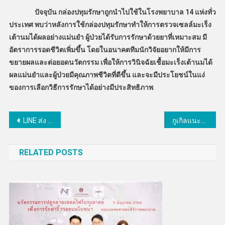
ปัจจุบัน กล่องปทุมรักษาถูกนำไปใช้ในโรงพยาบาล 14 แห่งทั่ว
ประเทศ พบว่าหลังการใช้กล่องปทุมรักษาทำให้การตรวจเซลล์มะเร็ง
เต้านมได้ผลอย่างแม่นยำ ผู้ป่วยได้รับการรักษาด้วยยาที่เหมาะสม มี
อัตราการรอดชีวิตเพิ่มขึ้น โดยในอนาคตทีมนักวิจัยอยากให้มีการ
ขยายผลและต่อยอดนวัตกรรม เพื่อให้การวินิจฉัยเชื้อมะเร็งเต้านมได้
ผลแม่นยำและผู้ป่วยมีคุณภาพชีวิตที่ดีขึ้น และจะมีประโยชน์ในแง่
ของการเลือกวิธีการรักษาได้อย่างมีประสิทธิภาพ
.
แนะแนว
LINE ส่ง AR สร้างสีสันบนแชทด้วยฟีเจอร์ใหม่ Avatar
กูเกิลแนะนำแอปให้เด็กๆเรียนรู้ และท่องเน็ตอย่างปลอดภัย
เรื่อง
RELATED POSTS