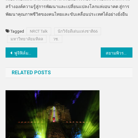
สร้างองค์ความรู้สู่การพัฒนาและเปลี่ยนแปลงโลกแห่งอนาคต สู่การ
พัฒนาคุณภาพชีวิตของคนไทยและขับเคลื่อนประเทศได้อย่างยั่งยืน
Tagged
NRCT Talk
นักวิจัยดีเด่นแห่งชาติ66
มหาวิทยาลัยมหิดล
วช.
แนะแนว
ฟูจิฟิล์มรุกการพิมพ์แห่งอนาคต
สยามพิวรรธน์ – ทรู – กันตนา กรุ๊ป เปิด “True5G PRO HUB”
เรื่อง
RELATED POSTS