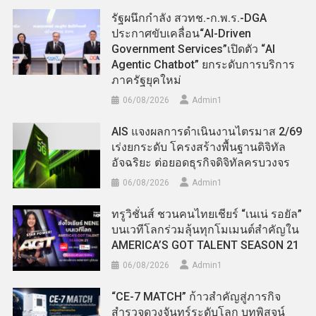
รัฐผนึกกำลัง สวทช.-ก.พ.ร.-DGA
ประกาศขับเคลื่อน“AI-Driven
Government Services”เปิดตัว “AI
Agentic Chatbot” ยกระดับการบริการ
ภาครัฐยุคใหม่
06/08/2026
Admin​1
AIS แจงผลการดำเนินงานไตรมาส 2/69
เร่งยกระดับ โครงสร้างพื้นฐานดิจิทัล
อัจฉริยะ ต่อยอดธุรกิจดิจิทัลครบวงจร
06/08/2026
Admin​1
ทรูวิชั่นส์ ชวนคนไทยเชียร์ “เนเน่ รอยัล”
บนเวทีโลกร่วมลุ้นทุกโมเมนต์สำคัญใน
AMERICA’S GOT TALENT SEASON 21
06/08/2026
Admin​1
“CE-7 MATCH” ก้าวสำคัญสู่ภารกิจ
สำรวจดวงจันทร์ระดับโลก บทพิสูจน์