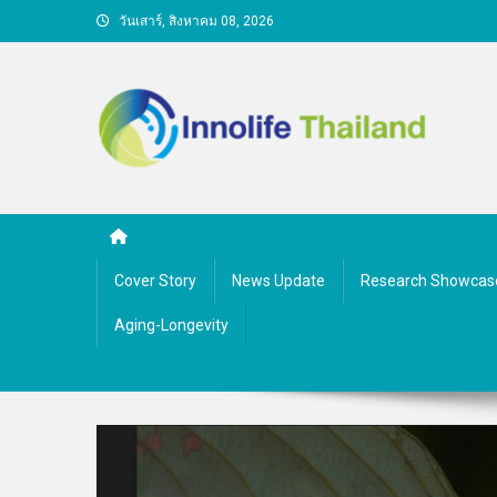
Skip
วันเสาร์, สิงหาคม 08, 2026
to
content
คนกับความคิด ชีวิตกับนว
Cover Story
News Update
Research Showcas
Aging-Longevity