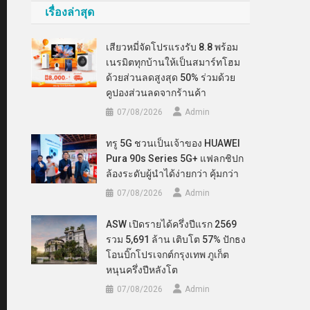
เรื่องล่าสุด
เสียวหมี่จัดโปรแรงรับ 8.8 พร้อม
เนรมิตทุกบ้านให้เป็นสมาร์ทโฮม
ด้วยส่วนลดสูงสุด 50% ร่วมด้วย
คูปองส่วนลดจากร้านค้า
07/08/2026
Admin
ทรู 5G ชวนเป็นเจ้าของ HUAWEI
Pura 90s Series 5G+ แฟลกชิปก
ล้องระดับผู้นำได้ง่ายกว่า คุ้มกว่า
07/08/2026
Admin
ASW เปิดรายได้ครึ่งปีแรก 2569
รวม 5,691 ล้าน เติบโต 57% ปักธง
โอนบิ๊กโปรเจกต์กรุงเทพ ภูเก็ต
หนุนครึ่งปีหลังโต
07/08/2026
Admin