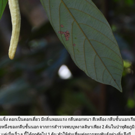
้อแข็ง ดอกเป็นดอกเดี่ยว มีกลิ่นหอมแรง กลีบดอกหนา สีเหลือง กลีบชั้นนอกเรี
นึ่งของกลีบชั้นนอก จากการสำรวจพบบุหงาลลิษาเพียง 2 ต้นในป่าทุติยภูมิ
ร็ว ๆ นี้ได้ถูกตัดไป 1 ต้น ทำให้สุ่มเสี่ยงต่อการสูญพันธุ์อย่างยิ่ง จึงมี