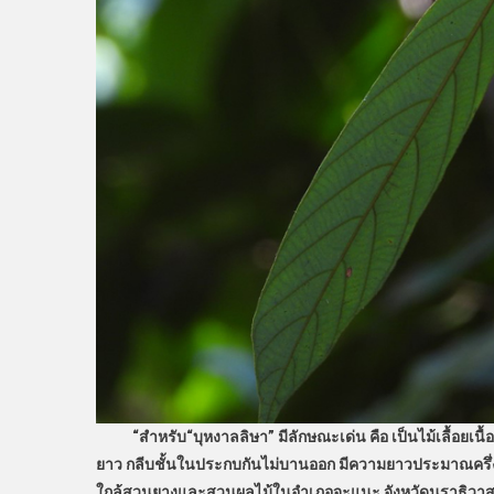
“สำหรับ“บุหงาลลิษา” มีลักษณะเด่น คือ เป็นไม้เลื้อยเนื
ยาว กลีบชั้นในประกบกันไม่บานออก มีความยาวประมาณครึ่งห
ใกล้สวนยางและสวนผลไม้ในอำเภอจะแนะ จังหวัดนราธิวาส แต่เมื่อเ