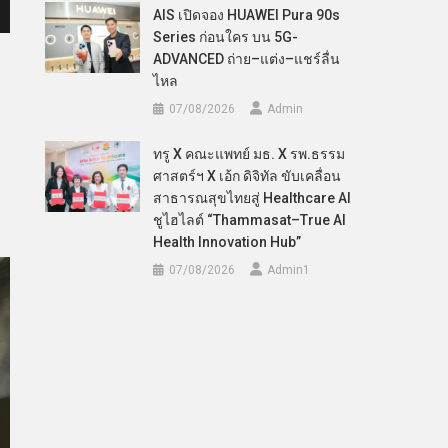
AIS เปิดจอง HUAWEI Pura 90s
Series ก่อนใคร บน 5G-
ADVANCED ถ่าย–แต่ง–แชร์ลื่น
ไหล
07/08/2026
Admin
ทรู X คณะแพทย์ มธ. X รพ.ธรรม
ศาสตร์ฯ X เอ้ก ดิจิทัล ขับเคลื่อน
สาธารณสุขไทยสู่ Healthcare AI
ชูไฮไลต์ “Thammasat–True AI
Health Innovation Hub”
07/08/2026
Admin​1