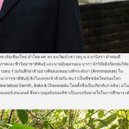
าลัยเชียงใหม่ นำโดย ผศ. ดร.ธนวัฒน์ เชาวสกู น.ส.อานิสรา ดำทองดี
ะชีววิทยาชาติพันธุ์ และนายอับดุลรอแม บากา นักวิจัยสังกัดกลุ่มวิจัย
ยอีกหลายคน ร่วมกันศึกษาตัวอย่างพืชดอกหอมวงศ์กระดังงา (Annonaceae) ใน
าการชาติพันธุ์เชิงโมเลกุลเข้าด้วยกัน พบว่าเป็นพืชชนิดใหม่ของโลก
lsia lalisae Damth., Baka & Chaowasku โดยตั้งชื่อเป็นเกียรติแก่ ลลิษา มโน
ีเอนเตอร์เทนเมนต์ ซึ่งความมุ่งมั่นของลิซ่าเป็นแรงบันดาลใจในการศึกษาระด