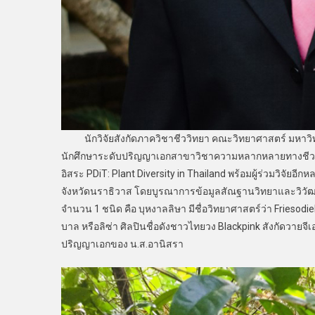
นักวิจัยสังกัดภาควิชาชีววิทยา คณะวิทยาศาสตร์ มหาวิทย
นักศึกษาระดับปริญญาเอกสาขาวิชาความหลากหลายทางชีวภาพแล
อิสระ PDiT: Plant Diversity in Thailand พร้อมผู้ร่วมวิจั
จังหวัดนราธิวาส โดยบูรณาการข้อมูลสัณฐานวิทยาและวิวัฒน
จำนวน 1 ชนิด คือ บุหงาลลิษา มีชื่อวิทยาศาสตร์ว่า Friesodie
บาล หรือลิซ่า ศิลปินชื่อดังชาวไทยวง Blackpink สังกัดวายจ
ปริญญาเอกของ น.ส.อานิสรา