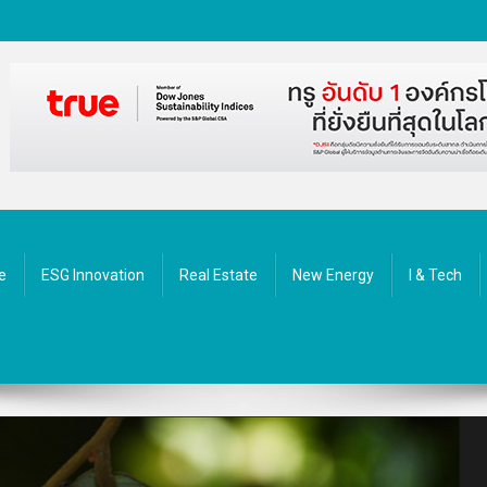
ัตกรรม
e
ESG Innovation
Real Estate
New Energy
I & Tech