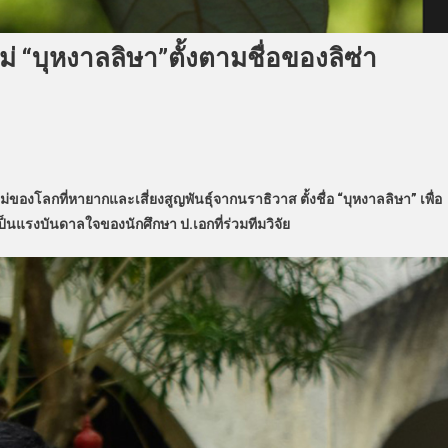
 “บุหงาลลิษา”ตั้งตามชื่อของลิซ่า
องโลกที่หายากและเสี่ยงสูญพันธุ์จากนราธิวาส ตั้งชื่อ “บุหงาลลิษา” เพื่อ
ป็นแรงบันดาลใจของนักศึกษา ป.เอกที่ร่วมทีมวิจัย