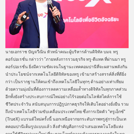
นายเอกราช ปัญจวีณิน หัวหน้าคณะผู้บริหารด้านดิจิทัล บมจ. ทรู
คอร์ปอเรชั่น กล่าวว่า “ภายหลังการรวมธุรกิจ ทรู-ดีแทค ที่ผ่านมา ทรู
คอร์ปอเรชั่น ยิ่งมีความชัดเจนในฐานะเทคคอมปานีที่จะผสานพลังกัน
นำประโยชน์จากเทคโนโลยีดิจิทัลของทรู เข้ามาสร้างสรรค์สิ่งที่ดียิ่ง
กว่า เป็นรากฐานให้คนเข้าถึงเทคโนโลยีในทุกๆ ด้านอย่างเท่าเทียม
ด้วยความมุ่งมั่นที่ต้องการลดความเหลื่อมล้ำทางดิจิทัลในทุกภาคส่วน
อีกทั้งยังสร้างประสบการณ์ใหม่อย่างไร้รอยต่อในไลฟ์สไตล์การใช้
ชีวิตประจำวัน สนับสนุนการปฎิรูปภาคธุรกิจให้เติบโตอย่างยั่งยืน รวม
ถึงนำเทคโนโลยีร่วมขับเคลื่อนประเทศไทย ซึ่งการเปิดตัว “ทรูเอ็กซ์”
(TrueX) แบรนด์ใหม่ครั้งนี้ นอกเหนือจากยกระดับภาพทรูสู่การเป็นเท
คคอมปานีเต็มรูปแบบแล้ว สิ่งสำคัญคือการนำเสนอเทคโนโลยีแห่ง