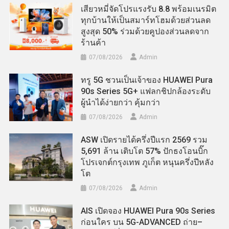
เสียวหมี่จัดโปรแรงรับ 8.8 พร้อมเนรมิต
ทุกบ้านให้เป็นสมาร์ทโฮมด้วยส่วนลด
สูงสุด 50% ร่วมด้วยคูปองส่วนลดจาก
ร้านค้า
07/08/2026
Admin
ทรู 5G ชวนเป็นเจ้าของ HUAWEI Pura
90s Series 5G+ แฟลกชิปกล้องระดับ
ผู้นำได้ง่ายกว่า คุ้มกว่า
07/08/2026
Admin
ASW เปิดรายได้ครึ่งปีแรก 2569 รวม
5,691 ล้าน เติบโต 57% ปักธงโอนบิ๊ก
โปรเจกต์กรุงเทพ ภูเก็ต หนุนครึ่งปีหลัง
โต
07/08/2026
Admin
AIS เปิดจอง HUAWEI Pura 90s Series
ก่อนใคร บน 5G-ADVANCED ถ่าย–