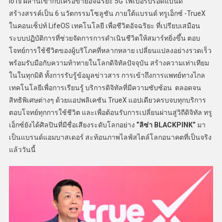
IoTs ผสานเข้ากับเครือข่ายอัจฉริยะ 5G ไฟเบอร์บรอดแบนด์
สร้างสรรค์เป็น 6 นวัตกรรมโซลูชัน ภายใต้แบรนด์ ทรูเอ็กซ์ -TrueX
ในคอนเซ็ปท์ LifeOS เทคโนโลยี เพื่อชีวิตอัจฉริยะ ที่เปรียบเสมือน
ระบบปฏิบัติการที่ช่วยจัดการการดำเนินชีวิตให้สมาร์ทยิ่งขึ้น ตอบ
โจทย์การใช้ชีวิตของผู้บริโภคที่หลากหลาย เปลี่ยนแปลงอย่างรวดเร็ว
พร้อมรับมือกับความท้าทายในโลกดิจิทัลปัจจุบัน สร้างความเท่าเทียม
ในในทุกมิติ ทั้งการรับรู้ข้อมูลข่าวสาร การเข้าถึงการแพทย์ทางไกล
เทคโนโลยีเพื่อการเรียนรู้ บริการดิจิทัลที่มีความซับซ้อน ตลอดจน
สิทธิพิเศษต่างๆ ด้วยแอปพลิเคชัน TrueX แอปเดียวครบจบทุกบริการ
ตอบโจทย์ทุกการใช้ชีวิต และเพื่อต้อนรับการเปลี่ยนผ่านสู่วิถีดิจิทัล ทรู
เอ็กซ์ยังได้ศิลปินที่มีชื่อเสียงระดับโลกอย่าง
“ลิซ่า BLACKPINK”
มา
เป็นแบรนด์แอมบาสเดอร์ สะท้อนภาพไลฟ์สไตล์โลกอนาคตที่เป็นจริง
แล้ววันนี้