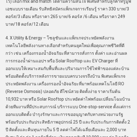
ไว้) เลือก mix and match ได้ตามความสนใจ พิเศษสำหรับลูกค้าทรูมูฟ
เอชแบบรายเดือน รับสิทธิสมัครแพ็กเกจการเรียนรู้ ราคา 330 บาท/3
คอร์ส/3 เดือน หรือราคา 265 บาท/6 คอร์ส /6 เดือน หรือราคา 249
บาท/18 คอร์ส/12 เดือน
4. X Utility & Energy – โซลูชันและแพ็กเกจประหยัดพลังงาน
เทคโนโลยีพลังงานทางเลือกสำหรับคนยุคใหม่เพื่อคุณภาพชีวิตที่ดี
กว่า เช่น เครื่องกรองน้ำอัจฉริยะที่สามารถสั่งการ ตั้งค่า และอ่านผล
การกรองน้ำผ่านแอปฯ หรือ Solar Rooftop และ EV Charger ที่
ออกแบบให้เหมาะสมกับพื้นที่และปริมาณการใช้ไฟฟ้าของแต่ละบ้าน
พร้อมติดตั้งบริการหลังการขายแบบครบวงจรถึงบ้าน พิเศษแพ็กเกจ
ประหยัดพลังงาน เครื่องกรองน้ำอัจฉริยะที่มาพร้อมเทคโนโลยี RO
(Reverse Osmosis) ปลอดภัย ดีไซน์สวย ติดตั้งง่าย ราคาเริ่มต้น
10,932 บาท หรือ Solar Rooftop ประหยัดค่าไฟพร้อมเปลี่ยนโฉมบ้าน
ด้วยทีมงานที่มีประสบการณ์ บริการแบบ One-stop-service ตั้งแต่การ
ออกแบบติดตั้ง บำรุงรักษาและการขออนุญาตกับทางหน่วยงานรัฐ
พร้อมรับประกันประสิทธิภาพอุปกรณ์ 25 ปี และรับประกันการติดตั้ง 2
ปี ติดตั้งและคืนทุนภายใน 5 ปี ลดค่าไฟได้เฉลี่ยเดือนละ 2,000 บาท