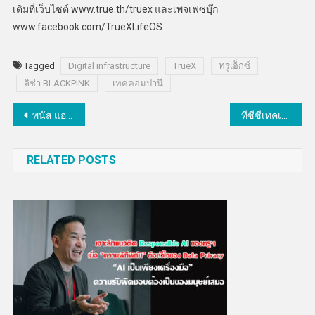
เติมที่เว็บไซต์ www.true.th/truex และเพจเฟซบุ๊ก
www.facebook.com/TrueXLifeOS
Tagged
Digital infrastructure
TrueX
ทรูเอ็กซ์
ลิซ่า BLACKPINK
เทคคอมปานี
แนะแนว
พนัส แอสเซมบลีย์ ย้ำความสำคัญ R&D ชี้“ยานยนต์ไฟฟ้าดัดแปลง” ช่วยเร่งยกระดับเอสเอ็มอีไทย
ทีซีซีเทคเปิดco-creation space ใหม่ ใจกลางเมือง
เรื่อง
RELATED POSTS