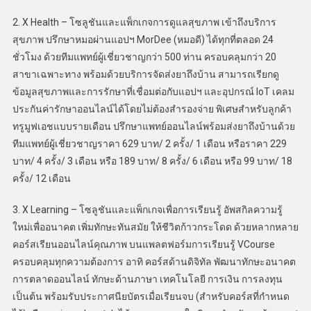
2. X Health – โซลูชันและแพ็กเกจการดูแลสุขภาพ เข้าถึงบริการ
สุขภาพ ปรึกษาหมอผ่านแอปฯ MorDee (หมอดี) ได้ทุกที่ตลอด 24
ชั่วโมง ด้วยทีมแพทย์ผู้เชี่ยวชาญกว่า 500 ท่าน ครอบคลุมกว่า 20
สาขาเฉพาะทาง พร้อมด้วยบริการจัดส่งยาถึงบ้าน สามารถเรียกดู
ข้อมูลสุขภาพและการรักษาที่เชื่อมต่อกับแอปฯ และอุปกรณ์ IoT เคลม
ประกันค่ารักษาออนไลน์ได้โดยไม่ต้องสำรองจ่าย พิเศษสำหรับลูกค้า
ทรูมูฟเอชแบบรายเดือน ปรึกษาแพทย์ออนไลน์พร้อมส่งยาถึงบ้านด้วย
ทีมแพทย์ผู้เชี่ยวชาญราคา 629 บาท/ 2 ครั้ง/ 1 เดือน หรือราคา 229
บาท/ 4 ครั้ง/ 3 เดือน หรือ 189 บาท/ 8 ครั้ง/ 6 เดือน หรือ 99 บาท/ 18
ครั้ง/ 12 เดือน
3. X Learning – โซลูชันและแพ็กเกจเพื่อการเรียนรู้ อัพสกิลความรู้
ใหม่เพื่ออนาคต เพิ่มทักษะทันสมัย ให้ชีวิตก้าวกระโดด ด้วยหลากหลาย
คอร์สเรียนออนไลน์คุณภาพ บนแพลตฟอร์มการเรียนรู้ VCourse
ครอบคลุมทุกความต้องการ อาทิ คอร์สด้านดิจิทัล พัฒนาทักษะอนาคต
การตลาดออนไลน์ ทักษะด้านภาษา เทคโนโลยี การเงิน การลงทุน
เป็นต้น พร้อมรับประกาศนียบัตรเมื่อเรียนจบ (สำหรับคอร์สที่กำหนด