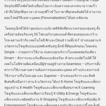
การใช้ชีวิตรูปแบบใหม่ ที่จะตอบโจทย์ความต้องการของลูกค้าในยุค
ปัจจุบันที่มีไลฟ์สไตล์เปลี่ยนไปมาก เน้นความสะดวกสบาย รวดเร็ว
เข้าถึงได้ทุกที่ทุกเวลา ผ่านทุกดีไวซ์ ในราคาที่ทุกคนสัมผัสได้ สามารถ
ตอบโจทย์วิถีเฉพาะบุคคล (Personalization) ได้อย่างชัดเจน
โดยทรูเอ็กซ์ได้นำจุดเด่นระบบนิเวศดิจิทัลที่ครบวงจรของกลุ่มทรู ทั้ง
เครือข่ายอัจฉริยะทรู 5G ไฟเบอร์บรอดแบนด์ ที่ครอบคลุมและกว้าง
ไกล ผสานเข้ากับ เทคโนโลยี AI และCloud รวมทั้ง IoT นำเสนอผ่าน 6
นวัตกรรมโซลูชันบนแอปพลิเคชันทรูเอ็กซ์ ที่มีคุณลักษณะโดดเด่น
Simple – ง่ายทุกการใช้งาน จบครบทุกบริการในแพลตฟอร์มเดียว
Smart – สั่งการและแจ้งเตือนแบบอัจฉริยะ ด้วยระบบอัตโนมัติ ให้
เทคโนโลยีช่วยคิดเสมือนมีผู้ช่วยอยู่ข้างกาย Seamless – ปรับการตั้ง
ค่าการใช้งานตามความต้องการของแต่ละบุคคล สร้างประสบการณ์
ใช้งานราบรื่นไม่สะดุด และ Superior – นำเสนอบริการ และสิทธิ
พิเศษที่เหนือกว่า ผ่าน 6 นวัตกรรม ได้แก่ X-Home โซลูชันและแพ็กเก
จดูแลบ้าน X-Health โซลูชันและแพ็กเกจเพื่อสุขภาพ X-Learning
โซลูชันและแพ็กเกจเพื่อการเรียนรู้ X-Utility & Energy โซลูชันและ
แพ็กเกจประหยัดพลังงาน X-Shopping โซลูชันและแพ็กเกจช้อปคุ้ม X-
Entertainment โซลูชันและแพ็กเกจความบันเทิง นอกจากนี้ ทรูเอ็กซ์