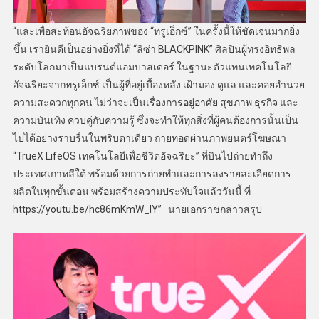
“และเพื่อสะท้อนอัจฉริยภาพของ “ทรูเอ็กซ์” ในครั้งนี้ให้ชัดเจนมากยิ่ง
ขึ้น เรายินดีเป็นอย่างยิ่งที่ได้ “ลิซ่า BLACKPINK” ศิลปินผู้ทรงอิทธิพล
ระดับโลกมาเป็นแบรนด์แอมบาสเดอร์ ในฐานะตัวแทนเทคโนโลยี
อัจฉริยะจากทรูเอ็กซ์ เป็นผู้ที่อยู่เบื้องหลัง เฝ้ามอง ดูแล และคอยอำนวย
ความสะดวกทุกคน ไม่ว่าจะเป็นเรื่องการอยู่อาศัย สุขภาพ ธุรกิจ และ
ความบันเทิง ควบคู่กับความรู้ ซึ่งจะทำให้ทุกสิ่งที่ผู้คนต้องการนั้นเป็น
ไปได้อย่างราบรื่นในพริบตาเดียว ถ่ายทอดผ่านภาพยนตร์โฆษณา
“TrueX LifeOS เทคโนโลยีเพื่อชีวิตอัจฉริยะ” ที่บินไปถ่ายทำถึง
ประเทศเกาหลีใต้ พร้อมด้วยการถ่ายทำและการลงรายละเอียดการ
ผลิตในทุกขั้นตอน พร้อมสร้างความประทับใจแล้ววันนี้ ที่
https://youtu.be/hc86mKmW_lY” นายเอกราชกล่าวสรุป