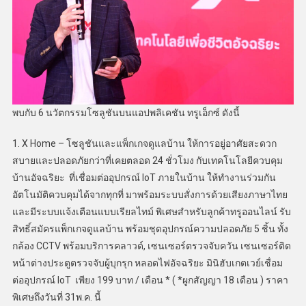
พบกับ 6 นวัตกรรมโซลูชันบนแอปพลิเคชัน ทรูเอ็กซ์ ดังนี้
1. X Home – โซลูชันและแพ็กเกจดูแลบ้าน ให้การอยู่อาศัยสะดวก
สบายและปลอดภัยกว่าที่เคยตลอด 24 ชั่วโมง กับเทคโนโลยีควบคุม
บ้านอัจฉริยะ ที่เชื่อมต่ออุปกรณ์ IoT ภายในบ้าน ให้ทำงานร่วมกัน
อัตโนมัติควบคุมได้จากทุกที่ มาพร้อมระบบสั่งการด้วยเสียงภาษาไทย
และมีระบบแจ้งเตือนแบบเรียลไทม์ พิเศษสำหรับลูกค้าทรูออนไลน์ รับ
สิทธิ์สมัครแพ็กเกจดูแลบ้าน พร้อมชุดอุปกรณ์ความปลอดภัย 5 ชิ้น ทั้ง
กล้อง CCTV พร้อมบริการคลาวด์, เซนเซอร์ตรวจจับควัน เซนเซอร์ติด
หน้าต่างประตูตรวจจับผู้บุกรุก หลอดไฟอัจฉริยะ มินิฮับเกตเวย์เชื่อม
ต่ออุปกรณ์ IoT เพียง 199 บาท / เดือน * ( *ผูกสัญญา 18 เดือน ) ราคา
พิเศษถึงวันที่ 31พ.ค. นี้