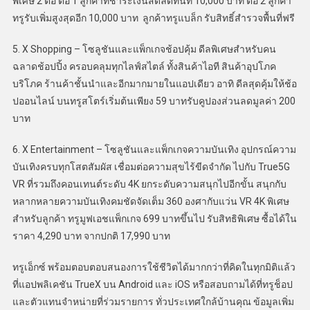
พิเศษ 2 ต่อ ต่อ 1 ลูกค้าที่ชำระเงินสดลดทันที 10,000 บาท ต่อ 2 ลูกค้า
ทรูรับเพิ่มสูงสุดอีก 10,000 บาท ลูกค้าทรูแบล็ก รับสิทธิ์สำรวจพื้นที่ฟรี
5. X Shopping – โซลูชันและแพ็กเกจช้อปคุ้ม ดีลพิเศษสำหรับคน
ฉลาดช้อปปิ้ง ครอบคลุมทุกไลฟ์สไตล์ ทั้งสินค้าไอที สินค้าอุปโภค
บริโภค ร้านค้าชั้นนำและอีกมากมายในแอปเดียว อาทิ ดีลสุดคุ้มให้ช้อ
ปออนไลน์ บนทรูสโตร์เริ่มต้นเพียง 59 บาทรับคูปองส่วนลดมูลค่า 200
บาท
6. X Entertainment – โซลูชันและแพ็กเกจความบันเทิง อุปกรณ์ความ
บันเทิงครบทุกโสตสัมผัส เชื่อมต่อความสุขไร้ขีดจำกัด ไปกับ True5G
VR ที่รวมถึงคอนเทนต์ระดับ 4K ยกระดับความสนุกไปอีกขั้น สนุกกับ
หลากหลายความบันเทิงคมชัดจัดเต็ม 360 องศากับแว่น VR 4K พิเศษ
สำหรับลูกค้า ทรูมูฟเอชแพ็กเกจ 699 บาทขึ้นไป รับสิทธิพิเศษ ซื้อได้ใน
ราคา 4,290 บาท จากปกติ 17,990 บาท
ทรูเอ็กซ์ พร้อมตอบตอบสนองการใช้ชีวิตได้มากกว่าที่คิดในทุกมิติแล้ว
ที่แอปพลิเคชัน TrueX บน Android และ iOS หรือสอบถามได้ที่ทรูช็อป
และตัวแทนจำหน่ายที่ร่วมรายการ ทั่วประเทศใกล้บ้านคุณ ข้อมูลเพิ่ม