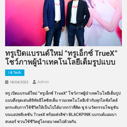
ทรูเปิดแบรนด์ใหม่ “ทรูเอ็กซ์ TrueX”
โชว์ภาพผู้นำเทคโนโลยีเต็มรูปแบบ
I & Tech
Admin
18/04/2023
ทรู เปิดแบรนด์ใหม่ “ทรูเอ็กซ์
TrueX” โชว์ภาพผู้นำเทคโนโลยีเต็มรูป
แบบดึงจุดเด่นดิจิทัลอีโคซิสเต็ม รวมเทคโนโลยีเข้ากับทุกไลฟ์สไตล์
ยกระดับการใช้ชีวิตให้เป็นไปได้มากกว่าที่คิด ชู 6 นวัตกรรมโซลูชัน
บนแอปพลิเคชัน TrueX พร้อมส่งลิซ่า BLACKPINK แบรนด์แอมบา
สเดอร์ ชวนใช้ชีวิตสู่โลกอนาคตไปด้วยกัน