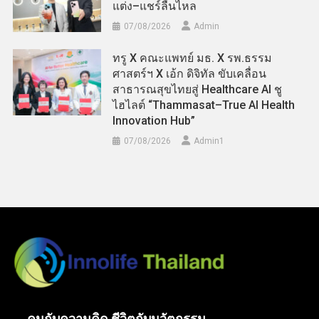
แต่ง–แชร์ลื่นไหล
07/08/2026
Admin
ทรู X คณะแพทย์ มธ. X รพ.ธรรม
ศาสตร์ฯ X เอ้ก ดิจิทัล ขับเคลื่อน
สาธารณสุขไทยสู่ Healthcare AI ชู
ไฮไลต์ “Thammasat–True AI Health
Innovation Hub”
07/08/2026
Admin​1
คนกับความคิด ชีวิตกับนวัตกรรม