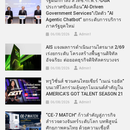
รัฐผนึกกำลัง สวทช.-ก.พ.ร.-DGA
ประกาศขับเคลื่อน“AI-Driven
Government Services”เปิดตัว “AI
Agentic Chatbot” ยกระดับการบริการ
ภาครัฐยุคใหม่
06/08/2026
Admin​1
AIS แจงผลการดำเนินงานไตรมาส 2/69
เร่งยกระดับ โครงสร้างพื้นฐานดิจิทัล
อัจฉริยะ ต่อยอดธุรกิจดิจิทัลครบวงจร
06/08/2026
Admin​1
ทรูวิชั่นส์ ชวนคนไทยเชียร์ “เนเน่ รอยัล”
บนเวทีโลกร่วมลุ้นทุกโมเมนต์สำคัญใน
AMERICA’S GOT TALENT SEASON 21
06/08/2026
Admin​1
“CE-7 MATCH” ก้าวสำคัญสู่ภารกิจ
สำรวจดวงจันทร์ระดับโลก บทพิสูจน์
ศักยภาพคนไทย ด้วยความเชื่อที่