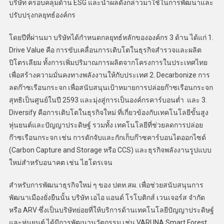
บริษัท ครอบคลุมด้าน ESG และนำผลดังกล่าวมาใช้ในการพัฒนาและ
ปรับปรุงกลยุทธ์องค์กร
โดยปีที่ผ่านมา บริษัทได้กำหนดกลยุทธ์หลักขององค์กร 3 ด้าน ได้แก่ 1.
Drive Value คือ การขับเคลื่อนการเติบโตในธุรกิจสำรวจและผลิต
ปิโตรเลียม ทั้งการเพิ่มปริมาณการผลิตจากโครงการในประเทศไทย
เพื่อสร้างความมั่นคงทางพลังงานให้กับประเทศ 2. Decarbonize การ
ลดก๊าซเรือนกระจก เพื่อสนับสนุนเป้าหมายการปล่อยก๊าซเรือนกระจก
สุทธิเป็นศูนย์ในปี 2593 และมุ่งสู่การเป็นองค์กรคาร์บอนต่ำ และ 3.
Diversify คือการเติบโตในธุรกิจใหม่ ที่เกี่ยวข้องกับเทคโนโลยีขั้นสูง
หุ่นยนต์และปัญญาประดิษฐ์ รวมทั้ง เทคโนโลยีที่ช่วยลดการปล่อย
ก๊าซเรือนกระจก เช่น การดักจับและกักเก็บก๊าซคาร์บอนไดออกไซด์
(Carbon Capture and Storage หรือ CCS) และธุรกิจพลังงานรูปแบบ
ใหม่สำหรับอนาคต เช่น ไฮโดรเจน
สำหรับการพัฒนาธุรกิจใหม่ ๆ ของ ปตท.สผ. เพื่อช่วยสนับสนุนการ
พัฒนาเมืองยั่งยืนนั้น บริษัท เอไอ แอนด์ โรโบติกส์ เวนเจอร์ส จำกัด
หรือ ARV ซึ่งเป็นบริษัทย่อยที่ให้บริการด้านเทคโนโลยีปัญญาประดิษฐ์
และหุ่นยนต์ ได้มีการพัฒนานวัตกรรม เช่น VARUNA Smart Forest