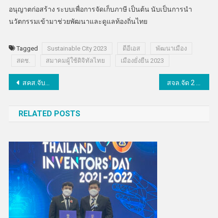
อนุญาตก่อสร้าง ระบบเพื่อการจัดเก็บภาษี เป็นต้น นับเป็นการนำ
นวัตกรรมเข้ามาช่วยพัฒนาและดูแลท้องถิ่นไทย
Tagged
Sustainable City 2023
ดีอีเอส
พัฒนาเมือง
สดช.
สมาคมผู้ใช้ดิจิทัลไทย
เมืองยั่งยืน 2023
แนะแนว
สคส.จับมือกรุงไทยเร่งสร้างองค์ความรู้ PDPA
สจล.จัด 2 เวทีประกวดนวัตกรรมในงาน KMITL Future Innovator 2023
เรื่อง
RELATED POSTS