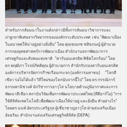
สำหรับการสัมมนาในงานดังกล่าวมีทั้งการสัมมนาวิชาการและ
ปาฐกถาพิเศษจากวิทยากรขององค์กรระดับประเทศ เช่น “พัฒนาเมือง
ในอนาคตให้น่าอยู่อย่างยั่งยืน” โดย คุณชณกช ชสิธภนญ์ ผู้อำนวย
การกองยุทธศาสตร์การพัฒนาเมือง สำนักงานสภาพัฒนาการ
เศรษฐกิจและสังคมแห่งชาติ “คาร์บอนเครดิต พิชิตโลกร้อน” โดย
ดร.พฤฒิภา โรจน์กิตติคุณ ผู้อำนวยการ สำนักรับรองคาร์บอนเครดิต
องค์การบริหารจัดการก๊าซเรือนกระจก (องค์การมหาชน) “โลกสี
เขียว รอไม่ได้แล้ว วิถีใหม่ของโลกนับจากนี้ไป” โดย ดร.กรรณิการ์
ธรรมพานิชวงค์ นักวิชาการอาวุโส นโยบายด้านภูมิอากาศและการ
พัฒนาสีเขียว สถาบันวิจัยเพื่อการพัฒนาประเทศไทย (ทีดีอาร์ไอ) “การ
ใช้ดิจิทัลเทคโนโลยี เพื่อพัฒนาเมืองให้น่าอยู่ และยั่งยืน ทำอย่างไร”
โดยดร.นนท์ อัครประเสริฐกุล ผู้เชี่ยวชาญอาวุโส ฝ่ายส่งเสริมเมือง
อัจฉริยะ สำนักงานส่งเสริมเศรษฐกิจดิจิทัล (DEPA)